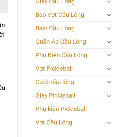
Giày Cầu Lông
Bao Vợt Cầu Lông
ân
Balo Cầu Lông
ời
Quần Áo Cầu Lông
Phụ Kiện Cầu Lông
Vợt Pickleball
Cước cầu lông
ều
Giày Pickleball
Phụ kiện Pickleball
Vợt Cầu Lông