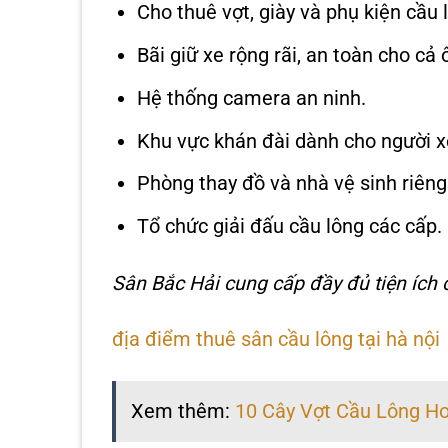
Cho thuê vợt, giày và phụ kiện cầu 
Bãi giữ xe rộng rãi, an toàn cho cả 
Hệ thống camera an ninh.
Khu vực khán đài dành cho người 
Phòng thay đồ và nhà vệ sinh riêng 
Tổ chức giải đấu cầu lông các cấp.
Sân Bắc Hải cung cấp đầy đủ tiện ích 
địa điểm thuê sân cầu lông tại hà nội
Xem thêm:
10 Cây Vợt Cầu Lông Ho