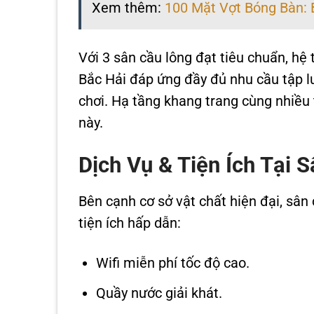
Xem thêm:
100 Mặt Vợt Bóng Bàn: 
Với 3 sân cầu lông đạt tiêu chuẩn, hệ 
Bắc Hải đáp ứng đầy đủ nhu cầu tập lu
chơi. Hạ tầng khang trang cùng nhiều 
này.
Dịch Vụ & Tiện Ích Tại 
Bên cạnh cơ sở vật chất hiện đại, sâ
tiện ích hấp dẫn:
Wifi miễn phí tốc độ cao.
Quầy nước giải khát.