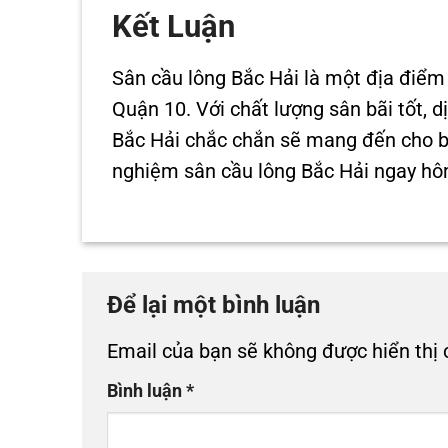
Kết Luận
Sân cầu lông Bắc Hải là một địa điểm
Quận 10. Với chất lượng sân bãi tốt, d
Bắc Hải chắc chắn sẽ mang đến cho bạ
nghiệm sân cầu lông Bắc Hải ngay hô
Để lại một bình luận
Email của bạn sẽ không được hiển thị 
Bình luận
*