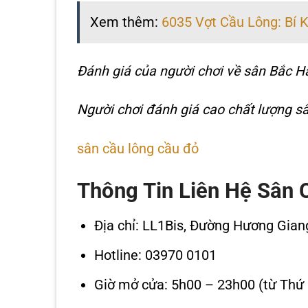
Xem thêm:
6035 Vợt Cầu Lông: Bí 
Đánh giá của người chơi về sân Bắc H
Người chơi đánh giá cao chất lượng sân
sân cầu lông cầu đỏ
Thông Tin Liên Hệ Sân 
Địa chỉ: LL1Bis, Đường Hương Gian
Hotline: 03970 0101
Giờ mở cửa: 5h00 – 23h00 (từ Thứ 