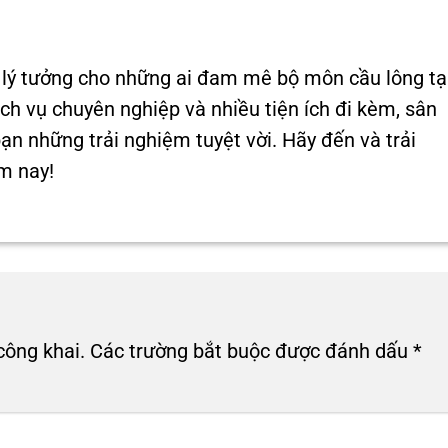
 lý tưởng cho những ai đam mê bộ môn cầu lông tạ
ịch vụ chuyên nghiệp và nhiều tiện ích đi kèm, sân
n những trải nghiệm tuyệt vời. Hãy đến và trải
m nay!
công khai.
Các trường bắt buộc được đánh dấu
*