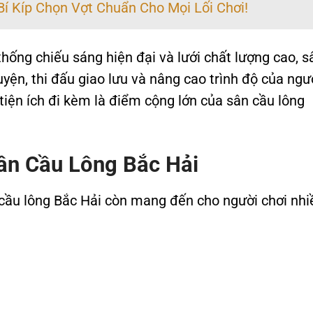
Bí Kíp Chọn Vợt Chuẩn Cho Mọi Lối Chơi!
thống chiếu sáng hiện đại và lưới chất lượng cao, s
yện, thi đấu giao lưu và nâng cao trình độ của ngư
tiện ích đi kèm là điểm cộng lớn của sân cầu lông
Sân Cầu Lông Bắc Hải
n cầu lông Bắc Hải còn mang đến cho người chơi nhi