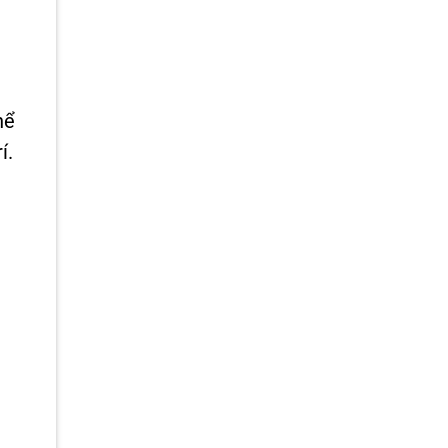
m
hể
í.