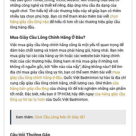
những công nghệ và thiết kế riêng, đáp ứng nhu cầu đa dạng của
người chơi. Tìm hiểu kỹ về các thương hiệu này sẽ giúp bạn có thêm
nhiều lựa chọn phù hợp. Bạn có thể tham khảo thêm bài viết
chọn
hãng giày cầu lông nào
để hiểu rõ hơn về các thương hiệu giày cầu
lông hàng đầu.
Mua Giày Cầu Lông Chính Hãng Ở Đâu?
Việc mua giày cầu lông chính hãng cũng là một yếu tố quan trọng để
đảm bảo chất lượng và tránh mua phải hàng giả, hàng nhái. Bạn nên
mua giày tại các cửa hàng uy tín hoặc các website bán hàng chính
thức của các thương hiệu. Đừng ham rẻ mà mua giày ở những nơi
không rõ nguồn gốc, bởi “tiền nào của nấy”, đúng không nào? Để tìm
địa chỉ mua giày cầu lông uy tín, bạn có thể xem thêm bài viết
mua
giày cầu lông chính hãng ở đâu
. Quốc Việt Badminton tự hào là địa chỉ
cung cấp giày cầu lông chính hãng, chất lượng cao. Ghé thăm
cửa
hàng bán giày cầu lông
của chúng tôi để trải nghiệm những sản phẩm
tốt nhất. Đặc biệt, nếu bạn ở TP.HCM, hãy đến ngay
của hàng giày cầu
lông uy tín tại tp hcm
của Quốc Việt Badminton.
Xem thêm:
Chơi Cầu Lông Nên Đi Giày Gì?
Câu Hỏi Thường Gặp