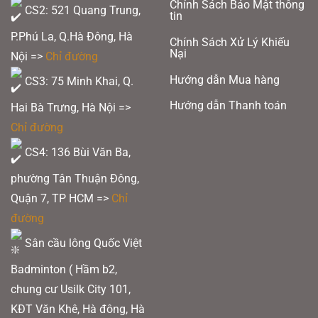
Chính Sách Bảo Mật thông
CS2: 521 Quang Trung,
tin
P.Phú La, Q.Hà Đông, Hà
Chính Sách Xử Lý Khiếu
Nại
Nội =>
Chỉ đường
Hướng dẫn Mua hàng
CS3: 75 Minh Khai, Q.
Hướng dẫn Thanh toán
Hai Bà Trưng, Hà Nội =>
Chỉ đường
CS4: 136 Bùi Văn Ba,
phường Tân Thuận Đông,
Quận 7, TP HCM
=>
Chỉ
đường
Sân cầu lông Quốc Việt
Badminton ( Hầm b2,
chung cư Usilk City 101,
KĐT Văn Khê, Hà đông, Hà