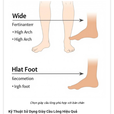
Chọn giày cầu lông phù hợp với bàn chân
Kỹ Thuật Sử Dụng Giày Cầu Lông Hiệu Quả