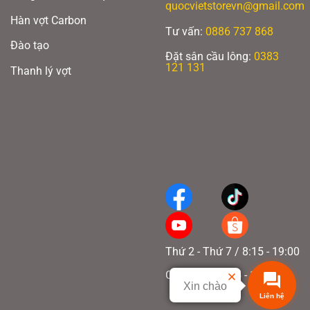
quocvietstorevn@gmail.com
Hàn vợt Carbon
Tư vấn:
0886 737 868
Đào tạo
Đặt sân cầu lông:
0383
121 131
Thanh lý vợt
Thứ 2 - Thứ 7 / 8:15 - 19:00
Chủ nhật / 8:15 - 17:00
Xin chào
Liên hệ