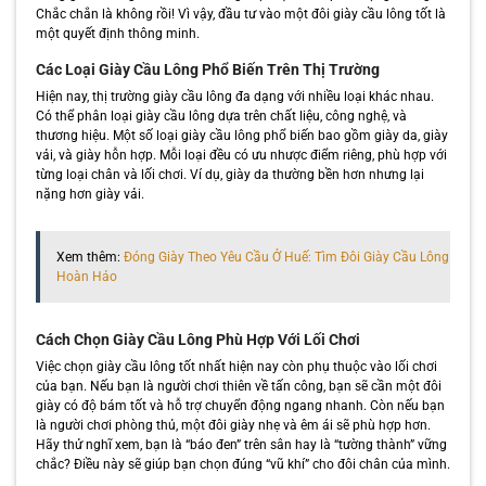
Chắc chắn là không rồi! Vì vậy, đầu tư vào một đôi giày cầu lông tốt là
một quyết định thông minh.
Các Loại Giày Cầu Lông Phổ Biến Trên Thị Trường
Hiện nay, thị trường giày cầu lông đa dạng với nhiều loại khác nhau.
Có thể phân loại giày cầu lông dựa trên chất liệu, công nghệ, và
thương hiệu. Một số loại giày cầu lông phổ biến bao gồm giày da, giày
vải, và giày hỗn hợp. Mỗi loại đều có ưu nhược điểm riêng, phù hợp với
từng loại chân và lối chơi. Ví dụ, giày da thường bền hơn nhưng lại
nặng hơn giày vải.
Xem thêm:
Đóng Giày Theo Yêu Cầu Ở Huế: Tìm Đôi Giày Cầu Lông
Hoàn Hảo
Cách Chọn Giày Cầu Lông Phù Hợp Với Lối Chơi
Việc chọn giày cầu lông tốt nhất hiện nay còn phụ thuộc vào lối chơi
của bạn. Nếu bạn là người chơi thiên về tấn công, bạn sẽ cần một đôi
giày có độ bám tốt và hỗ trợ chuyển động ngang nhanh. Còn nếu bạn
là người chơi phòng thủ, một đôi giày nhẹ và êm ái sẽ phù hợp hơn.
Hãy thử nghĩ xem, bạn là “báo đen” trên sân hay là “tường thành” vững
chắc? Điều này sẽ giúp bạn chọn đúng “vũ khí” cho đôi chân của mình.