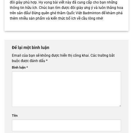
đôi giày phù hợp. Hy vọng bài viết này đã cung cấp cho bạn những
thông tin hữu ích. Chúc bạn tìm được đôi giày ưng ý và luôn thăng hoa
trên sân đấu! Đừng quên ghé thăm Quốc Việt Badminton để khám phá
thêm nhiều sản phẩm và kiến thức bổ ích về cầu lông nhé!
Để lại một bình luận
Email của bạn sẽ không được hiển thị công khai.
Các trường bắt
buộc được đánh dấu
*
Bình luận
*
Tên