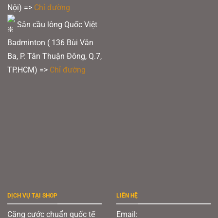
Nội) =>
Chỉ đường
Sân cầu lông Quốc Việt
Badminton ( 136 Bùi Văn
Ba, P. Tân Thuận Đông, Q.7,
TP.HCM) =>
Chỉ đường
DỊCH VỤ TẠI SHOP
LIÊN HỆ
Căng cước chuẩn quốc tế
Email: