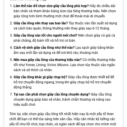
Làm thế nào để chọn size giày cầu lông phù hợp?
Hãy đo chiều dài
bàn chân và tham khảo bảng size của từng thương hiệu. Nên chọn
giày rộng hơn bình thường một chút để thoải mái di chuyển.
Giày cầu lông nên thay sau bao lâu?
Tùy thuộc vào tần suất sử dụng
và cách bảo quản, thông thường nên thay giày sau 6-12 tháng.
Giày cầu lông nào tốt cho người mới chơi?
Nên chọn giày có giá cả
phải chăng, độ bám tốt và hỗ trợ cơ bản.
Cách vệ sinh giày cầu lông như thế nào?
Lau sạch giày bằng khăn
ẩm sau mỗi lần sử dụng và để nơi khô ráo, thoáng mát.
Nên mua giày cầu lông của thương hiệu nào?
Có nhiều thương hiệu
tốt như Yonex, Lining, Victor, Mizuno. Lựa chọn tùy thuộc vào ngân
sách và sở thích cá nhân.
Giày cầu lông khác gì giày chạy bộ?
Giày cầu lông được thiết kế để
hỗ trợ chuyển động ngang, trong khi giày chạy bộ hỗ trợ chuyển
động thẳng.
Tại sao cần phải chọn giày cầu lông chuyên dụng?
Giày cầu lông
chuyên dụng giúp bảo vệ chân, tránh chấn thương và nâng cao
hiệu suất chơi.
Tóm lại, việc chọn giày cầu lông tốt nhất hiện nay là một yếu tố then
chốt để bạn có thể tỏa sáng trên sân cầu. Hãy cân nhắc kỹ lưỡng các
yếu tố như lối chơi, loại chân, và ngân sách để lựa chọn cho mình một