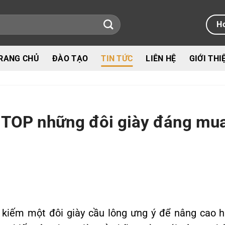
Ho
RANG CHỦ
ĐÀO TẠO
TIN TỨC
LIÊN HỆ
GIỚI THI
? TOP những đôi giày đáng mu
 kiếm một đôi giày cầu lông ưng ý để nâng cao h