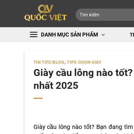
Bỏ
Tìm
qua
kiếm:
nội
dung
DANH MỤC SẢN PHẨM
T
TIN TỨC/BLOG
,
TIPS CHỌN GIÀY
Giày cầu lông nào tốt
nhất 2025
Giày cầu lông nào tốt? Bạn đang tìm