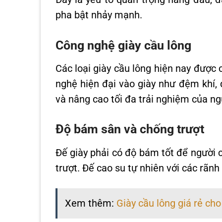
pha bật nhảy mạnh.
Công nghệ giày cầu lông
Các loại giày cầu lông hiện nay được
nghệ hiện đại vào giày như đệm khí,
và nâng cao tối đa trải nghiệm của ng
Độ bám sân và chống trượt
Đế giày phải có độ bám tốt để người 
trượt. Đế cao su tự nhiên với các rãnh
Xem thêm:
Giày cầu lông giá rẻ ch