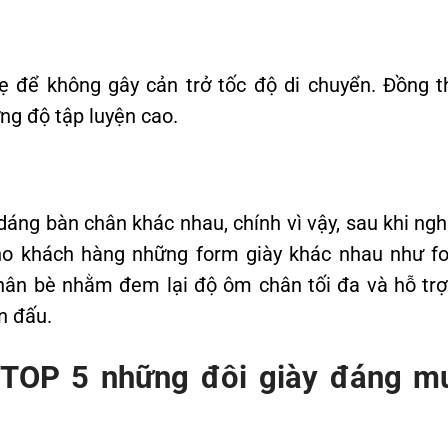
ẹ để không gây cản trở tốc độ di chuyển. Đồng th
ờng độ tập luyện cao.
dáng bàn chân khác nhau, chính vì vậy, sau khi ngh
ho khách hàng những form giày khác nhau như f
hân bè nhằm đem lại độ ôm chân tối đa và hỗ trợ
n đấu.
? TOP 5 những đôi giày đáng m