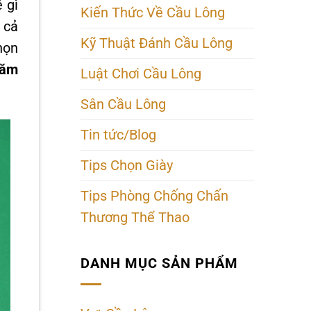
 gì
Kiến Thức Về Cầu Lông
t cả
Kỹ Thuật Đánh Cầu Lông
họn
năm
Luật Chơi Cầu Lông
Sân Cầu Lông
Tin tức/Blog
Tips Chọn Giày
Tips Phòng Chống Chấn
Thương Thể Thao
DANH MỤC SẢN PHẨM