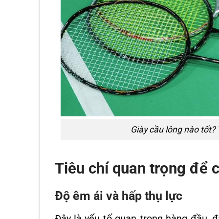
Giày cầu lông nào tốt
Tiêu chí quan trọng để 
Độ êm ái và hấp thụ lực
Đây là yếu tố quan trọng hàng đầu, đ