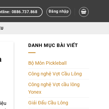
Đăng nhập
tline: 0886.737.868
ỆU
DANH MỤC BÀI VIẾT
a
Bộ Môn Pickleball
Công nghệ Vợt Cầu Lông
Công nghệ Vợt cầu lông
Yonex
Giải Đấu Cầu Lông
iệu