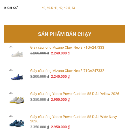
KÍCH CỠ
40
,
40.5
,
41
,
42
,
42.5
,
43
SẢN PHẨM BÁN CHẠY
Giày cầu lông Mizuno Claw Neo 3 71GA247333
Giá
Giá
3.200.000
₫
2.240.000
₫
gốc
hiện
là:
tại
3.200.000 ₫.
là:
2.240.000 ₫.
Giày cầu lông Mizuno Claw Neo 3 71GA247332
Giá
Giá
3.200.000
₫
2.240.000
₫
gốc
hiện
là:
tại
3.200.000 ₫.
là:
2.240.000 ₫.
Giày cầu lông Yonex Power Cushion 88 DIAL Yellow 2026
Giá
Giá
3.350.000
₫
2.950.000
₫
gốc
hiện
là:
tại
3.350.000 ₫.
là:
2.950.000 ₫.
Giày cầu lông Yonex Power Cushion 88 DIAL Wide Navy
2026
Giá
Giá
3.350.000
₫
2.950.000
₫