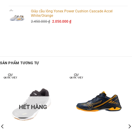
gốc
hiện
là:
tại
3.350.000 ₫.
là:
Giày cầu lông Yonex Power Cushion Cascade Accel
2.950.000 ₫.
White/Orange
Giá
Giá
2.450.000
₫
2.050.000
₫
gốc
hiện
là:
tại
2.450.000 ₫.
là:
2.050.000 ₫.
SẢN PHẨM TƯƠNG TỰ
HẾT HÀNG