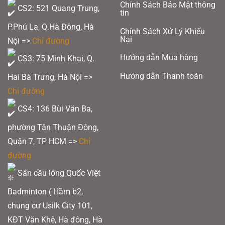
sản
Chính Sách Bảo Mật thông
chọn
CS2: 521 Quang Trung,
phẩm
tin
có
P.Phú La, Q.Hà Đông, Hà
Chính Sách Xử Lý Khiếu
thể
Nại
Nội =>
Chỉ đường
được
Hướng dẫn Mua hàng
CS3: 75 Minh Khai, Q.
chọn
trên
Hướng dẫn Thanh toán
Hai Bà Trưng, Hà Nội =>
trang
Chỉ đường
sản
CS4: 136 Bùi Văn Ba,
phẩm
phường Tân Thuận Đông,
Quận 7, TP HCM
=>
Chỉ
đường
Sân cầu lông Quốc Việt
Badminton ( Hầm b2,
chung cư Usilk City 101,
KĐT Văn Khê, Hà đông, Hà