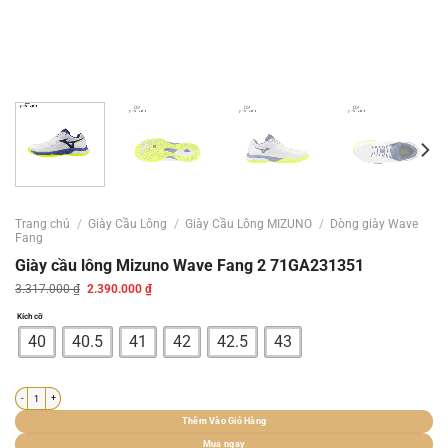
Trang chủ
/
Giày Cầu Lông
/
Giày Cầu Lông MIZUNO
/
Dòng giày Wave
Fang
Giày cầu lông Mizuno Wave Fang 2 71GA231351
Giá
Giá
3.317.000
₫
2.390.000
₫
gốc
hiện
là:
tại
Kích cỡ
3.317.000 ₫.
là:
2.390.000 ₫.
40
40.5
41
42
42.5
43
Giày cầu lông Mizuno Wave Fang 2 71GA231351 số lượng
Thêm Vào Giỏ Hàng
Mua ngay