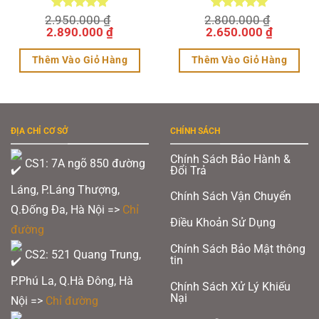
2.950.000
Được xếp
₫
2.800.000
Được xếp
₫
Giá
hạng
5.00
Giá
Giá
hạng
5.00
Giá
2.890.000
₫
2.650.000
₫
.
5 sao
5 sao
gốc
hiện
gốc
hiện
là:
tại
là:
tại
Thêm Vào Giỏ Hàng
Thêm Vào Giỏ Hàng
2.950.000 ₫.
là:
2.800.000 ₫.
là:
2.890.000 ₫.
2.650.00
Sản
Sản
phẩm
phẩm
này
này
ĐỊA CHỈ CƠ SỞ
CHÍNH SÁCH
có
có
nhiều
nhiều
Chính Sách Bảo Hành &
CS1: 7A ngõ 850 đường
Đổi Trả
biến
biến
Láng, P.Láng Thượng,
thể.
thể.
Chính Sách Vận Chuyển
Q.Đống Đa, Hà Nội =>
Chỉ
Các
Các
Điều Khoản Sử Dụng
đường
tùy
tùy
Chính Sách Bảo Mật thông
chọn
chọn
CS2: 521 Quang Trung,
tin
có
có
P.Phú La, Q.Hà Đông, Hà
Chính Sách Xử Lý Khiếu
thể
thể
Nại
Nội =>
Chỉ đường
được
được