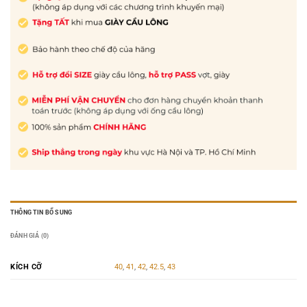
THÔNG TIN BỔ SUNG
ĐÁNH GIÁ (0)
KÍCH CỠ
40
,
41
,
42
,
42.5
,
43