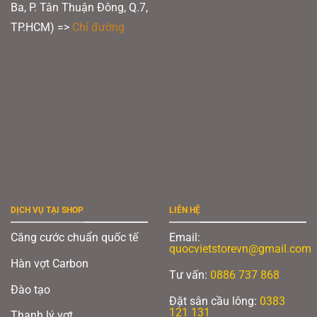
Ba, P. Tân Thuận Đông, Q.7,
TP.HCM) =>
Chỉ đường
DỊCH VỤ TẠI SHOP
LIÊN HỆ
Căng cước chuẩn quốc tế
Email:
quocvietstorevn@gmail.com
Hàn vợt Carbon
Tư vấn:
0886 737 868
Đào tạo
Đặt sân cầu lông:
0383
121 131
Thanh lý vợt