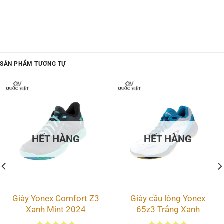
gốc
hiện
là:
tại
2.450.000 ₫.
là:
2.050.000 ₫.
SẢN PHẨM TƯƠNG TỰ
HẾT HÀNG
HẾT HÀNG
Giày Yonex Comfort Z3
Giày cầu lông Yonex
Xanh Mint 2024
65z3 Trắng Xanh