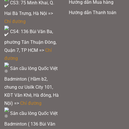
Hướng dẫn Mua hàng
CS3: 75 Minh Khai, Q.
chọn
chọn
trên
trên
Hướng dẫn Thanh toán
Hai Bà Trưng, Hà Nội =>
trang
trang
Chỉ đường
sản
sản
CS4: 136 Bùi Văn Ba,
phẩm
phẩm
phường Tân Thuận Đông,
Quận 7, TP HCM
=>
Chỉ
đường
Sân cầu lông Quốc Việt
Badminton ( Hầm b2,
chung cư Usilk City 101,
KĐT Văn Khê, Hà đông, Hà
Nội) =>
Chỉ đường
Sân cầu lông Quốc Việt
Badminton ( 136 Bùi Văn