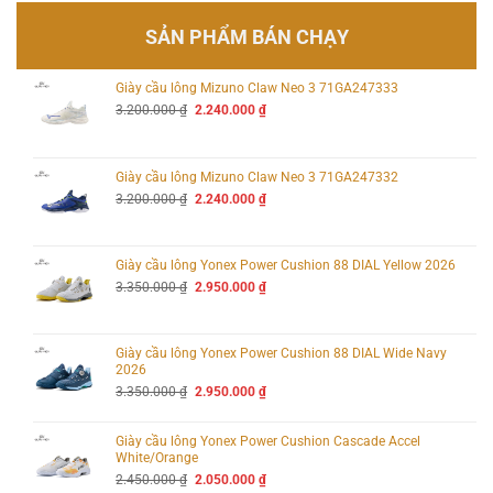
SẢN PHẨM BÁN CHẠY
Giày cầu lông Mizuno Claw Neo 3 71GA247333
Giá
Giá
3.200.000
₫
2.240.000
₫
gốc
hiện
là:
tại
3.200.000 ₫.
là:
2.240.000 ₫.
Giày cầu lông Mizuno Claw Neo 3 71GA247332
Giá
Giá
3.200.000
₫
2.240.000
₫
gốc
hiện
là:
tại
3.200.000 ₫.
là:
2.240.000 ₫.
Giày cầu lông Yonex Power Cushion 88 DIAL Yellow 2026
Giá
Giá
3.350.000
₫
2.950.000
₫
gốc
hiện
là:
tại
3.350.000 ₫.
là:
2.950.000 ₫.
Giày cầu lông Yonex Power Cushion 88 DIAL Wide Navy
2026
Giá
Giá
3.350.000
₫
2.950.000
₫
gốc
hiện
là:
tại
3.350.000 ₫.
là:
Giày cầu lông Yonex Power Cushion Cascade Accel
2.950.000 ₫.
White/Orange
Giá
Giá
2.450.000
₫
2.050.000
₫