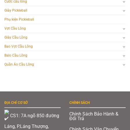
Cước cầu lông
Giày Pickleball
Phụ kiện Pickleball
Vợt Cầu Lông
Giày Cầu Lông
Bao Vợt Cầu Lông
Balo Cầu Lông
Quần Áo Cầu Lông
ĐỊA CHỈ CƠ SỞ
CHÍNH SÁCH
Chính Sách Bảo Hành &
CS1: 7A ngõ 850 đường
Đổi Trả
Láng, P.Láng Thượng,
Chính Sách Vận Chuyển