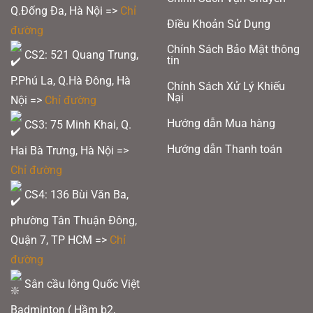
Q.Đống Đa, Hà Nội =>
Chỉ
Điều Khoản Sử Dụng
đường
Chính Sách Bảo Mật thông
CS2: 521 Quang Trung,
tin
P.Phú La, Q.Hà Đông, Hà
Chính Sách Xử Lý Khiếu
Nại
Nội =>
Chỉ đường
Hướng dẫn Mua hàng
CS3: 75 Minh Khai, Q.
Hướng dẫn Thanh toán
Hai Bà Trưng, Hà Nội =>
Chỉ đường
CS4: 136 Bùi Văn Ba,
phường Tân Thuận Đông,
Quận 7, TP HCM
=>
Chỉ
đường
Sân cầu lông Quốc Việt
Badminton ( Hầm b2,