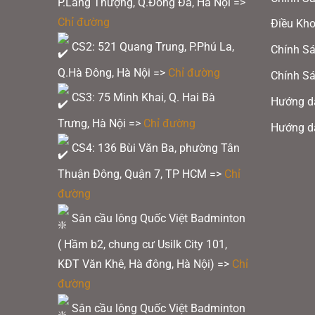
P.Láng Thượng, Q.Đống Đa, Hà Nội =>
Các
Chỉ đường
Điều Kh
tùy
CS2: 521 Quang Trung, P.Phú La,
Chính Sá
chọn
Q.Hà Đông, Hà Nội =>
Chỉ đường
Chính Sá
có
thể
CS3: 75 Minh Khai, Q. Hai Bà
Hướng d
được
Trưng, Hà Nội =>
Chỉ đường
Hướng d
Giày cầu lô
chọn
CS4: 136 Bùi Văn Ba, phường Tân
trên
Thuận Đông, Quận 7, TP HCM
=>
Chỉ
trang
Được các vận động viên Top thế giới tin t
đường
sản
Kidambi – Ấn Độ,
Rasmus Gemke – Đan
phẩm
Sân cầu lông Quốc Việt Badminton
– Đan Mạch …
( Hầm b2, chung cư Usilk City 101,
KĐT Văn Khê, Hà đông, Hà Nội) =>
Chỉ
đường
Sân cầu lông Quốc Việt Badminton