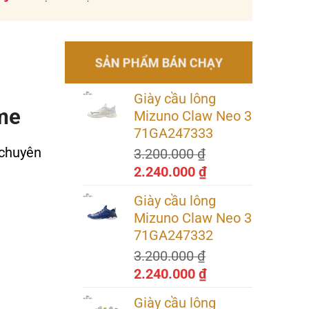
SẢN PHẨM BÁN CHẠY
Giày cầu lông
me
Mizuno Claw Neo 3
71GA247333
 chuyên
3.200.000
₫
Giá
Giá
2.240.000
₫
gốc
hiện
Giày cầu lông
là:
tại
Mizuno Claw Neo 3
3.200.000 ₫.
là:
71GA247332
2.240.000 ₫.
3.200.000
₫
Giá
Giá
2.240.000
₫
gốc
hiện
Giày cầu lông