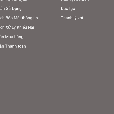
Các
Các
oản Sử Dụng
Đào tạo
tùy
tùy
ch Bảo Mật thông tin
Thanh lý vợt
chọn
chọn
có
có
ch Xử Lý Khiếu Nại
thể
thể
ẫn Mua hàng
được
được
ẫn Thanh toán
ng Hundred Phenom Yellow/Lime
chọn
chọn
trên
trên
trang
trang
ưởng và sử dụng điển hình trong số đó có: Srikanth
sản
sản
 Mạch
,Line Kjærsfeldt – Đan Mạch, Mads Christo
phẩm
phẩm