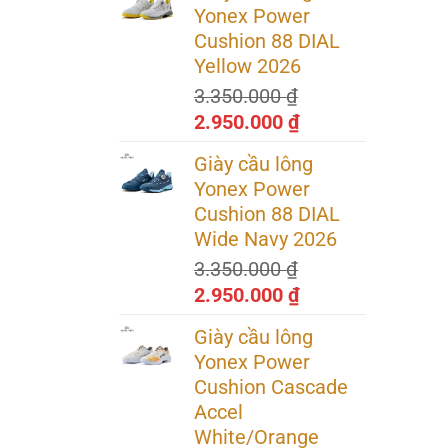
là:
tại
Yonex Power
3.200.000 ₫.
là:
Cushion 88 DIAL
2.240.000 ₫.
Yellow 2026
3.350.000
₫
Giá
Giá
2.950.000
₫
gốc
hiện
Giày cầu lông
là:
tại
Yonex Power
3.350.000 ₫.
là:
Cushion 88 DIAL
2.950.000 ₫.
Wide Navy 2026
3.350.000
₫
Giá
Giá
2.950.000
₫
gốc
hiện
Giày cầu lông
là:
tại
Yonex Power
3.350.000 ₫.
là:
Cushion Cascade
2.950.000 ₫.
Accel
White/Orange