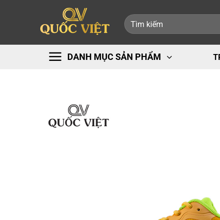
Bỏ
Tìm
qua
kiếm:
nội
dung
DANH MỤC SẢN PHẨM
T