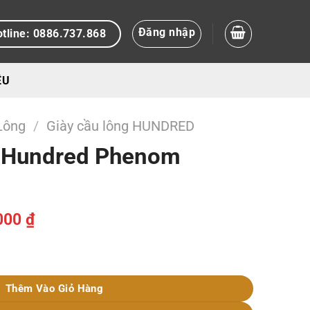
Đăng nhập
tline: 0886.737.868
ỆU
Lông
/
Giày cầu lông HUNDRED
g Hundred Phenom
Giá
000
₫
hiện
tại
ellow/Lime số lượng
00 ₫.
là:
2.499.000 ₫.
Thêm Vào Giỏ Hàng