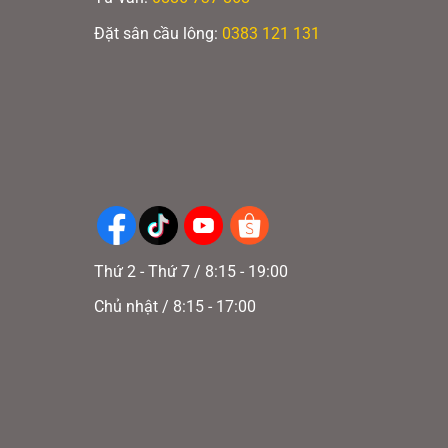
Các
Đặt sân cầu lông:
0383 121 131
tùy
chọn
có
thể
được
chọn
trên
trang
Thứ 2 - Thứ 7 / 8:15 - 19:00
sản
phersen
phẩm
Chủ nhật / 8:15 - 17:00