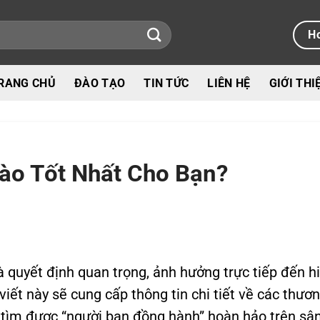
Ho
RANG CHỦ
ĐÀO TẠO
TIN TỨC
LIÊN HỆ
GIỚI THI
ào Tốt Nhất Cho Bạn?
à quyết định quan trọng, ảnh hưởng trực tiếp đến h
viết này sẽ cung cấp thông tin chi tiết về các thươ
n tìm được “người bạn đồng hành” hoàn hảo trên sâ