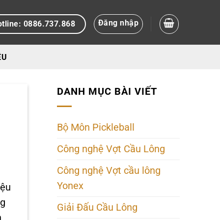
Đăng nhập
tline: 0886.737.868
ỆU
DANH MỤC BÀI VIẾT
Bộ Môn Pickleball
Công nghệ Vợt Cầu Lông
Công nghệ Vợt cầu lông
Yonex
iệu
ng
Giải Đấu Cầu Lông
n