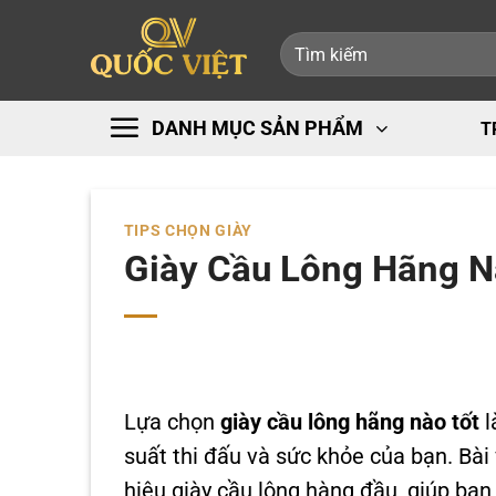
Bỏ
Tìm
qua
kiếm:
nội
dung
DANH MỤC SẢN PHẨM
T
TIPS CHỌN GIÀY
Giày Cầu Lông Hãng N
Lựa chọn
giày cầu lông hãng nào tốt
l
suất thi đấu và sức khỏe của bạn. Bài 
hiệu giày cầu lông hàng đầu, giúp bạ