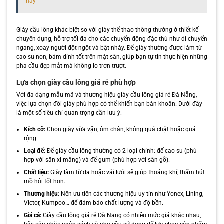
nay
Giày cầu lông khác biệt so với giày thể thao thông thường ở thiết kế
chuyên dụng, hỗ trợ tối đa cho các chuyển động đặc thù như di chuyển
ngang, xoay người đột ngột và bật nhảy. Đế giày thường được làm từ
cao su non, bám dính tốt trên mặt sân, giúp bạn tự tin thực hiện những
pha cầu đẹp mắt mà không lo trơn trượt.
Lựa chọn giày cầu lông giá rẻ phù hợp
Với đa dạng mẫu mã và thương hiệu giày cầu lông giá rẻ Đà Nẵng,
việc lựa chọn đôi giày phù hợp có thể khiến bạn băn khoăn. Dưới đây
là một số tiêu chí quan trọng cần lưu ý:
Kích cỡ:
Chọn giày vừa vặn, ôm chân, không quá chật hoặc quá
rộng.
Loại đế:
Đế giày cầu lông thường có 2 loại chính: đế cao su (phù
hợp với sân xi măng) và đế gum (phù hợp với sân gỗ).
Chất liệu:
Giày làm từ da hoặc vải lưới sẽ giúp thoáng khí, thấm hút
mồ hôi tốt hơn.
Thương hiệu:
Nên ưu tiên các thương hiệu uy tín như Yonex, Lining,
Victor, Kumpoo… để đảm bảo chất lượng và độ bền.
Giá cả:
Giày cầu lông giá rẻ Đà Nẵng có nhiều mức giá khác nhau,