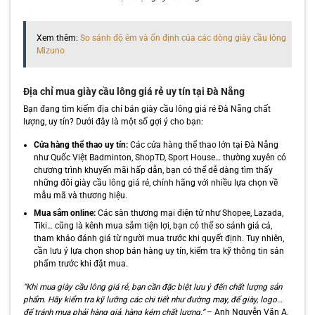
Xem thêm:
So sánh độ êm và ổn định của các dòng giày cầu lông
Mizuno
Địa chỉ mua giày cầu lông giá rẻ uy tín tại Đà Nẵng
Bạn đang tìm kiếm địa chỉ bán giày cầu lông giá rẻ Đà Nẵng chất
lượng, uy tín? Dưới đây là một số gợi ý cho bạn:
Cửa hàng thể thao uy tín:
Các cửa hàng thể thao lớn tại Đà Nẵng
như Quốc Việt Badminton, ShopTD, Sport House… thường xuyên có
chương trình khuyến mãi hấp dẫn, bạn có thể dễ dàng tìm thấy
những đôi giày cầu lông giá rẻ, chính hãng với nhiều lựa chọn về
mẫu mã và thương hiệu.
Mua sắm online:
Các sàn thương mại điện tử như Shopee, Lazada,
Tiki… cũng là kênh mua sắm tiện lợi, bạn có thể so sánh giá cả,
tham khảo đánh giá từ người mua trước khi quyết định. Tuy nhiên,
cần lưu ý lựa chọn shop bán hàng uy tín, kiểm tra kỹ thông tin sản
phẩm trước khi đặt mua.
“Khi mua giày cầu lông giá rẻ, bạn cần đặc biệt lưu ý đến chất lượng sản
phẩm. Hãy kiểm tra kỹ lưỡng các chi tiết như đường may, đế giày, logo…
để tránh mua phải hàng giả, hàng kém chất lượng.”
– Anh Nguyễn Văn A,