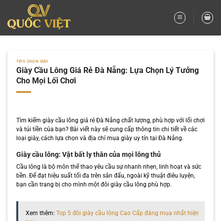
Bỏ
qua
nội
dung
TIPS CHỌN GIÀY
Giày Cầu Lông Giá Rẻ Đà Nẵng: Lựa Chọn Lý Tưởng
Cho Mọi Lối Chơi
Tìm kiếm giày cầu lông giá rẻ Đà Nẵng chất lượng, phù hợp với lối chơi
và túi tiền của bạn? Bài viết này sẽ cung cấp thông tin chi tiết về các
loại giày, cách lựa chọn và địa chỉ mua giày uy tín tại Đà Nẵng.
Giày cầu lông: Vật bất ly thân của mọi lông thủ
Cầu lông là bộ môn thể thao yêu cầu sự nhanh nhẹn, linh hoạt và sức
bền. Để đạt hiệu suất tối đa trên sân đấu, ngoài kỹ thuật điêu luyện,
bạn cần trang bị cho mình một đôi giày cầu lông phù hợp.
Xem thêm:
Top 5 đôi giày cầu lông Cao Cấp đáng mua nhất hiện