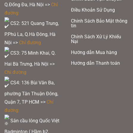
Q.Đống Đa, Hà Nội =>
Chỉ
Điều Khoản Sử Dụng
đường
Chính Sách Bảo Mật thông
CS2: 521 Quang Trung,
tin
P.Phú La, Q.Hà Đông, Hà
Chính Sách Xử Lý Khiếu
Nại
Nội =>
Chỉ đường
Hướng dẫn Mua hàng
CS3: 75 Minh Khai, Q.
Hướng dẫn Thanh toán
Hai Bà Trưng, Hà Nội =>
Chỉ đường
CS4: 136 Bùi Văn Ba,
phường Tân Thuận Đông,
Quận 7, TP HCM
=>
Chỉ
đường
Sân cầu lông Quốc Việt
Badminton ( Hầm b2,