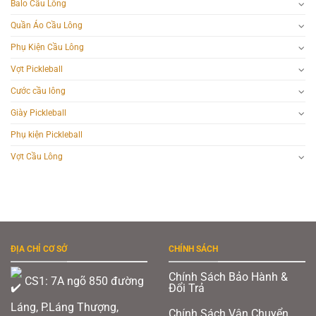
Balo Cầu Lông
Quần Áo Cầu Lông
Phụ Kiện Cầu Lông
Vợt Pickleball
Cước cầu lông
Giày Pickleball
Phụ kiện Pickleball
Vợt Cầu Lông
ĐỊA CHỈ CƠ SỞ
CHÍNH SÁCH
Chính Sách Bảo Hành &
CS1: 7A ngõ 850 đường
Đổi Trả
Láng, P.Láng Thượng,
Chính Sách Vận Chuyển