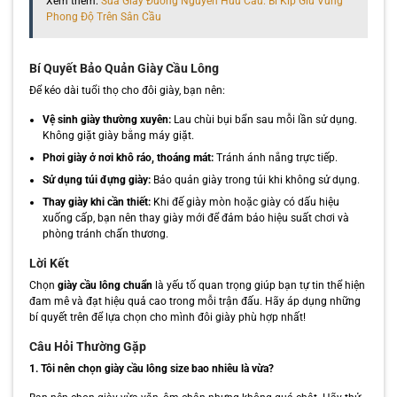
Xem thêm:
Sửa Giày Đường Nguyễn Hữu Cầu: Bí Kíp Giữ Vững
Phong Độ Trên Sân Cầu
Bí Quyết Bảo Quản Giày Cầu Lông
Để kéo dài tuổi thọ cho đôi giày, bạn nên:
Vệ sinh giày thường xuyên:
Lau chùi bụi bẩn sau mỗi lần sử dụng.
Không giặt giày bằng máy giặt.
Phơi giày ở nơi khô ráo, thoáng mát:
Tránh ánh nắng trực tiếp.
Sử dụng túi đựng giày:
Bảo quản giày trong túi khi không sử dụng.
Thay giày khi cần thiết:
Khi đế giày mòn hoặc giày có dấu hiệu
xuống cấp, bạn nên thay giày mới để đảm bảo hiệu suất chơi và
phòng tránh chấn thương.
Lời Kết
Chọn
giày cầu lông chuẩn
là yếu tố quan trọng giúp bạn tự tin thể hiện
đam mê và đạt hiệu quả cao trong mỗi trận đấu. Hãy áp dụng những
bí quyết trên để lựa chọn cho mình đôi giày phù hợp nhất!
Câu Hỏi Thường Gặp
1. Tôi nên chọn giày cầu lông size bao nhiêu là vừa?