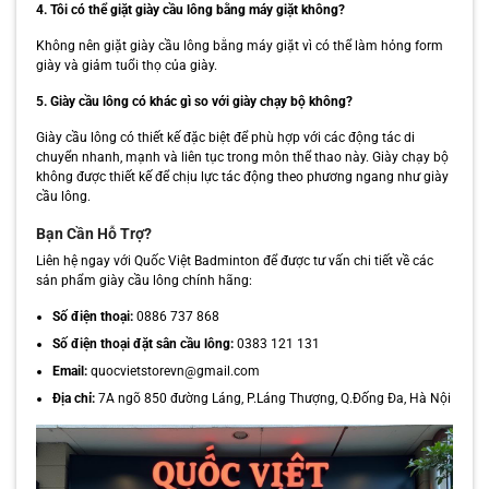
4. Tôi có thể giặt giày cầu lông bằng máy giặt không?
Không nên giặt giày cầu lông bằng máy giặt vì có thể làm hỏng form
giày và giảm tuổi thọ của giày.
5. Giày cầu lông có khác gì so với giày chạy bộ không?
Giày cầu lông có thiết kế đặc biệt để phù hợp với các động tác di
chuyển nhanh, mạnh và liên tục trong môn thể thao này. Giày chạy bộ
không được thiết kế để chịu lực tác động theo phương ngang như giày
cầu lông.
Bạn Cần Hỗ Trợ?
Liên hệ ngay với Quốc Việt Badminton để được tư vấn chi tiết về các
sản phẩm giày cầu lông chính hãng:
Số điện thoại:
0886 737 868
Số điện thoại đặt sân cầu lông:
0383 121 131
Email:
quocvietstorevn@gmail.com
Địa chỉ:
7A ngõ 850 đường Láng, P.Láng Thượng, Q.Đống Đa, Hà Nội