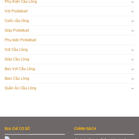
Phụ Kiện Cầu Lông
Vợt Pickleball
Cước cầu lông
Giày Pickleball
Phụ kiện Pickleball
Vợt Cầu Lông
Giày Cầu Lông
Bao Vợt Cầu Lông
Balo Cầu Lông
Quần Áo Cầu Lông
ĐỊA CHỈ CƠ SỞ
CHÍNH SÁCH