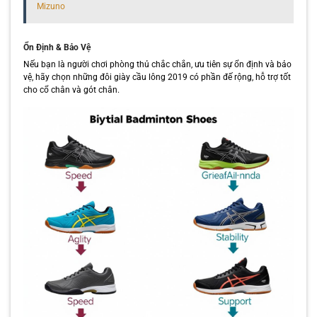
Mizuno
Ổn Định & Bảo Vệ
Nếu bạn là người chơi phòng thủ chắc chắn, ưu tiên sự ổn định và bảo
vệ, hãy chọn những đôi giày cầu lông 2019 có phần đế rộng, hỗ trợ tốt
cho cổ chân và gót chân.