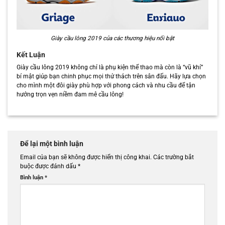
Giày cầu lông 2019 của các thương hiệu nổi bật
Kết Luận
Giày cầu lông 2019 không chỉ là phụ kiện thể thao mà còn là “vũ khí”
bí mật giúp bạn chinh phục mọi thử thách trên sân đấu. Hãy lựa chọn
cho mình một đôi giày phù hợp với phong cách và nhu cầu để tận
hưởng trọn vẹn niềm đam mê cầu lông!
Để lại một bình luận
Email của bạn sẽ không được hiển thị công khai.
Các trường bắt
buộc được đánh dấu
*
Bình luận
*