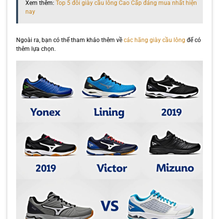
Xem thêm:
Top 5 đôi giày cầu lông Cao Cấp đáng mua nhất hiện
nay
Ngoài ra, bạn có thể tham khảo thêm về
các hãng giày cầu lông
để có
thêm lựa chọn.