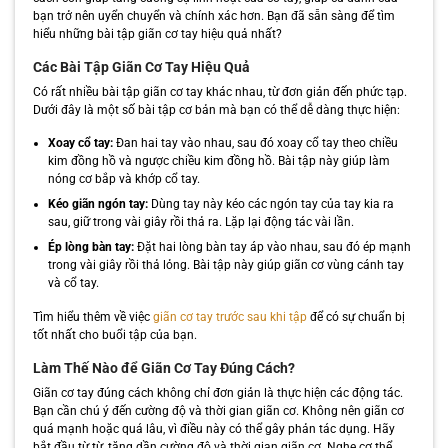
bạn trở nên uyển chuyển và chính xác hơn. Bạn đã sẵn sàng để tìm
hiểu những bài tập giãn cơ tay hiệu quả nhất?
Các Bài Tập Giãn Cơ Tay Hiệu Quả
Có rất nhiều bài tập giãn cơ tay khác nhau, từ đơn giản đến phức tạp.
Dưới đây là một số bài tập cơ bản mà bạn có thể dễ dàng thực hiện:
Xoay cổ tay:
Đan hai tay vào nhau, sau đó xoay cổ tay theo chiều
kim đồng hồ và ngược chiều kim đồng hồ. Bài tập này giúp làm
nóng cơ bắp và khớp cổ tay.
Kéo giãn ngón tay:
Dùng tay này kéo các ngón tay của tay kia ra
sau, giữ trong vài giây rồi thả ra. Lặp lại động tác vài lần.
Ép lòng bàn tay:
Đặt hai lòng bàn tay áp vào nhau, sau đó ép mạnh
trong vài giây rồi thả lỏng. Bài tập này giúp giãn cơ vùng cánh tay
và cổ tay.
Tìm hiểu thêm về việc
giãn cơ tay trước sau khi tập
để có sự chuẩn bị
tốt nhất cho buổi tập của bạn.
Làm Thế Nào để Giãn Cơ Tay Đúng Cách?
Giãn cơ tay đúng cách không chỉ đơn giản là thực hiện các động tác.
Bạn cần chú ý đến cường độ và thời gian giãn cơ. Không nên giãn cơ
quá mạnh hoặc quá lâu, vì điều này có thể gây phản tác dụng. Hãy
bắt đầu từ từ, tăng dần cường độ và thời gian giãn cơ. Nghe cơ thể