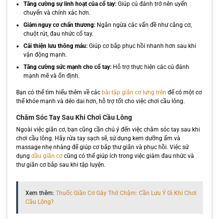
Tăng cường sự linh hoạt của cổ tay:
Giúp cú đánh trở nên uyển
chuyển và chính xác hơn.
Giảm nguy cơ chấn thương:
Ngăn ngừa các vấn đề như căng cơ,
chuột rút, đau nhức cổ tay.
Cải thiện lưu thông máu:
Giúp cơ bắp phục hồi nhanh hơn sau khi
vận động mạnh.
Tăng cường sức mạnh cho cổ tay:
Hỗ trợ thực hiện các cú đánh
mạnh mẽ và ổn định.
Bạn có thể tìm hiểu thêm về các
bài tập giãn cơ lưng trên
để có một cơ
thể khỏe mạnh và dẻo dai hơn, hỗ trợ tốt cho việc chơi cầu lông.
Chăm Sóc Tay Sau Khi Chơi Cầu Lông
Ngoài việc giãn cơ, bạn cũng cần chú ý đến việc chăm sóc tay sau khi
chơi cầu lông. Hãy rửa tay sạch sẽ, sử dụng kem dưỡng ẩm và
massage nhẹ nhàng để giúp cơ bắp thư giãn và phục hồi. Việc sử
dụng
dầu giãn cơ
cũng có thể giúp ích trong việc giảm đau nhức và
thư giãn cơ bắp sau khi tập luyện.
Xem thêm:
Thuốc Giãn Cơ Gây Thở Chậm: Cần Lưu Ý Gì Khi Chơi
Cầu Lông?