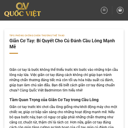
Bỏ
qua
nội
dung
TIPS PHÒNG CHỐNG CHẤN THƯƠNG THỂ THAO
Giãn Cơ Tay: Bí Quyết Cho Cú Đánh Cầu Lông Mạnh
Mẽ
Giãn cơ tay là bước không thể thiếu trước khi bước vào những trận cầu
lông nảy lửa. Việc giãn cơ tay đúng cách không chỉ giúp bạn tránh
những chấn thương đáng tiếc mà còn tối ưu hóa hiệu suất cú đánh,
giúp bạn làm chủ sân đấu. Bạn đã biết cách giãn cơ tay đúng chuẩn
chưa? Cùng Quốc Việt Badminton tìm hiểu nhé!
Tầm Quan Trọng của Giãn Cơ Tay trong Cầu Lông
Giãn cơ tay trước khi chơi cầu lông giống như khởi động máy cho một
chiếc xe, giúp cơ bắp sẵn sàng cho những hoạt động mạnh mẽ. Nếu
bỏ qua bước này, bạn có nguy cơ gặp phải những chấn thương như
căng cơ, chuột rút, thậm chí là rách cơ. Hơn nữa, giãn cơ tay đúng
cách còn giúp tăng cường sự linh hoạt của cổ tay, giúp cú đánh của