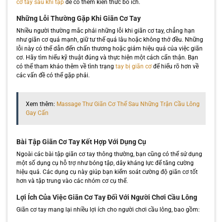
cơ tay sau khi tập
để có thêm kiến thức bổ ích.
Những Lỗi Thường Gặp Khi Giãn Cơ Tay
Nhiều người thường mắc phải những lỗi khi giãn cơ tay, chẳng hạn
như giãn cơ quá mạnh, giữ tư thế quá lâu hoặc không thở đều. Những
lỗi này có thể dẫn đến chấn thương hoặc giảm hiệu quả của việc giãn
cơ. Hãy tìm hiểu kỹ thuật đúng và thực hiện một cách cẩn thận. Bạn
có thể tham khảo thêm về tình trạng
tay bị giãn cơ
để hiểu rõ hơn về
các vấn đề có thể gặp phải.
Xem thêm:
Massage Thư Giãn Cơ Thể Sau Những Trận Cầu Lông
Gay Cấn
Bài Tập Giãn Cơ Tay Kết Hợp Với Dụng Cụ
Ngoài các bài tập giãn cơ tay thông thường, bạn cũng có thể sử dụng
một số dụng cụ hỗ trợ như bóng tập, dây kháng lực để tăng cường
hiệu quả. Các dụng cụ này giúp bạn kiểm soát cường độ giãn cơ tốt
hơn và tập trung vào các nhóm cơ cụ thể.
Lợi Ích Của Việc Giãn Cơ Tay Đối Với Người Chơi Cầu Lông
Giãn cơ tay mang lại nhiều lợi ích cho người chơi cầu lông, bao gồm: