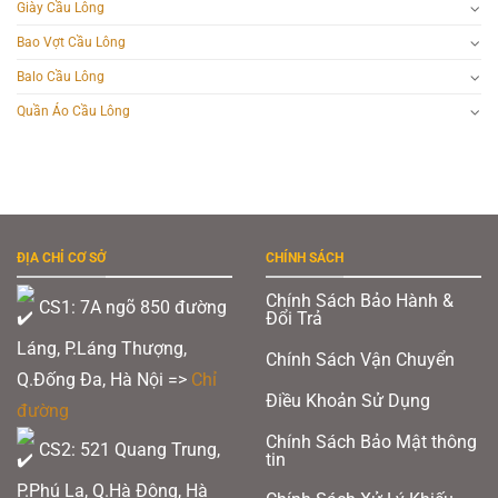
Giày Cầu Lông
Bao Vợt Cầu Lông
Balo Cầu Lông
Quần Áo Cầu Lông
ĐỊA CHỈ CƠ SỞ
CHÍNH SÁCH
Chính Sách Bảo Hành &
CS1: 7A ngõ 850 đường
Đổi Trả
Láng, P.Láng Thượng,
Chính Sách Vận Chuyển
Q.Đống Đa, Hà Nội =>
Chỉ
Điều Khoản Sử Dụng
đường
Chính Sách Bảo Mật thông
CS2: 521 Quang Trung,
tin
P.Phú La, Q.Hà Đông, Hà