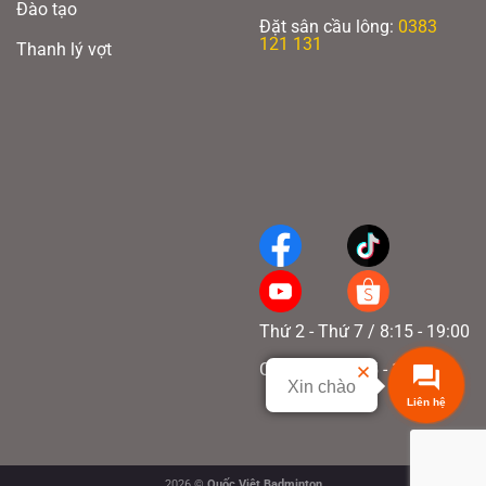
Đào tạo
Đặt sân cầu lông:
0383
121 131
Thanh lý vợt
Thứ 2 - Thứ 7 / 8:15 - 19:00
Chủ nhật / 8:15 - 17:00
Xin chào
Liên hệ
2026 ©
Quốc Việt Badminton