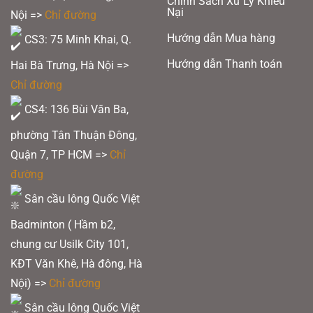
Chính Sách Xử Lý Khiếu
Nại
Nội =>
Chỉ đường
Hướng dẫn Mua hàng
CS3: 75 Minh Khai, Q.
Hướng dẫn Thanh toán
Hai Bà Trưng, Hà Nội =>
Chỉ đường
CS4: 136 Bùi Văn Ba,
phường Tân Thuận Đông,
Quận 7, TP HCM
=>
Chỉ
đường
Sân cầu lông Quốc Việt
Badminton ( Hầm b2,
chung cư Usilk City 101,
KĐT Văn Khê, Hà đông, Hà
Nội) =>
Chỉ đường
Sân cầu lông Quốc Việt