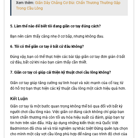
Xem thêm:
Giãn Dây Chằng Cơ Đùi: Chấn Thương Thường Gặp
Trong Cầu Lông
5. Làm thế nào để biết tôi đang giãn cơ tay đúng cách?
Bạn nên cảm thấy căng nhẹ ở cơ bắp, nhưng không đau.
6. Tôi có thể giãn cơ tay ở bất cứ đâu không?
Đúng vậy, bạn có thể thực hiện các bài tập giãn cơ tay đơn giản ở bất
cứ đâu, bất cứ khi nào bạn cảm thấy cần thiết.
7. Giãn cơ tay có giúp cải thiện kỹ thuật chơi cầu lông không?
Giãn cơ tay giúp tăng cường sự linh hoạt và sức mạnh của cổ tay, từ
đó hỗ trợ bạn thực hiện các kỹ thuật cầu lông một cách hiệu quả hơn.
Kết Luận
Giãn cơ tay là một bước quan trọng không thể bỏ qua đối với bất kỳ
người chơi cầu lông nào. Việc giãn cơ đúng cách không chỉ giúp bạn
tránh chấn thương mà còn tối ưu hóa hiệu suất cú đánh, giúp bạn tự
tin hơn trên sân đấu. Hãy áp dụng những kiến thức mà Quốc Việt
Badminton đã chia sẻ và trải nghiệm sự khác biệt! Đừng quên lựa chọn
cho mình một cây vợt cầu lông phù hợp để nâng cao trình độ chơi của