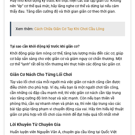
Hãy nhớ khởi động kỹ trước khi thực hiện các bài tập giãn cơ. Không
nên “ép” cơ thể quá mức, hãy lắng nghe cơ thể và dừng lại nếu cảm
thấy đau. Tăng dần cường độ và thời gian giãn cơ theo thời gian.
Xem thêm:
Cách Chữa Giãn Cơ Tay Khi Chơi Cầu Lông
Tại sao cần khởi động kỹ trước khi giãn cơ?
Khởi động giúp làm nóng cơ thể, tăng lưu lượng máu đến các cơ, giúp
cơ bắp sẵn sàng cho việc giãn cơ và giảm nguy cơ chấn thương. Một
cơ thể “lạnh” rất dễ bị tổn thương khi thực hiện các động tác giãn cơ.
Giãn Cơ Nách Cho Từng Lối Chơi
Tùy vào lối chơi của mỗi người mà việc giãn cơ nách cũng cần được
điều chỉnh cho phù hợp. Ví dụ, nếu bạn là một người chơi tấn công,
cần những cú đập cầu mạnh mẽ, thì việc giãn cơ nách cần tập trung
vào tăng cường độ linh hoạt và sức mạnh. Còn nếu bạn thiên về
phòng thủ, cần sự nhanh nhẹn và phản xạ, thì nên tập trung vào các
bài tập giúp tăng phạm vi chuyển động của vai. Hãy tìm hiểu kỹ thuật
giãn cơ phù hợp với lối chơi của mình để đạt hiệu quả tốt nhất nhé!
Lời Khuyên Từ Chuyên Gia
Huấn luyện viên Nguyễn Văn A, chuyên gia cầu lông tại Quốc Việt