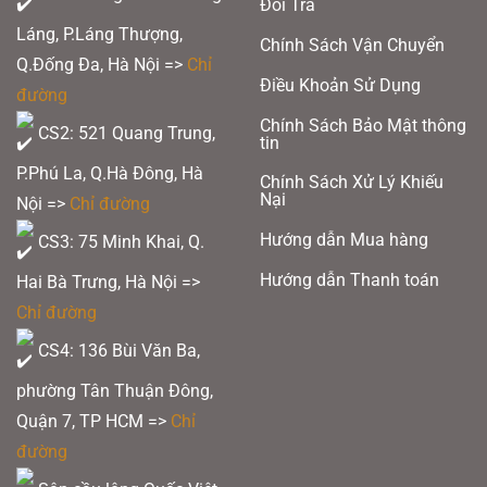
Đổi Trả
Láng, P.Láng Thượng,
Chính Sách Vận Chuyển
Q.Đống Đa, Hà Nội =>
Chỉ
Điều Khoản Sử Dụng
đường
Chính Sách Bảo Mật thông
CS2: 521 Quang Trung,
tin
P.Phú La, Q.Hà Đông, Hà
Chính Sách Xử Lý Khiếu
Nại
Nội =>
Chỉ đường
Hướng dẫn Mua hàng
CS3: 75 Minh Khai, Q.
Hướng dẫn Thanh toán
Hai Bà Trưng, Hà Nội =>
Chỉ đường
CS4: 136 Bùi Văn Ba,
phường Tân Thuận Đông,
Quận 7, TP HCM
=>
Chỉ
đường