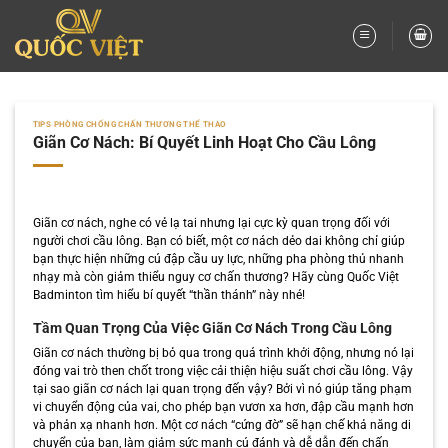
Bỏ
qua
nội
dung
TIPS PHÒNG CHỐNG CHẤN THƯƠNG THỂ THAO
Giãn Cơ Nách: Bí Quyết Linh Hoạt Cho Cầu Lông
Giãn cơ nách, nghe có vẻ lạ tai nhưng lại cực kỳ quan trọng đối với
người chơi cầu lông. Bạn có biết, một cơ nách dẻo dai không chỉ giúp
bạn thực hiện những cú đập cầu uy lực, những pha phòng thủ nhanh
nhạy mà còn giảm thiểu nguy cơ chấn thương? Hãy cùng Quốc Việt
Badminton tìm hiểu bí quyết “thần thánh” này nhé!
Tầm Quan Trọng Của Việc Giãn Cơ Nách Trong Cầu Lông
Giãn cơ nách thường bị bỏ qua trong quá trình khởi động, nhưng nó lại
đóng vai trò then chốt trong việc cải thiện hiệu suất chơi cầu lông. Vậy
tại sao giãn cơ nách lại quan trọng đến vậy? Bởi vì nó giúp tăng phạm
vi chuyển động của vai, cho phép bạn vươn xa hơn, đập cầu mạnh hơn
và phản xạ nhanh hơn. Một cơ nách “cứng đờ” sẽ hạn chế khả năng di
chuyển của bạn, làm giảm sức mạnh cú đánh và dễ dẫn đến chấn