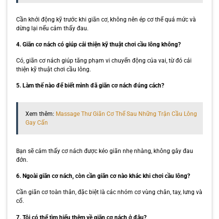
Cần khởi động kỹ trước khi giãn cơ, không nên ép cơ thể quá mức và
dừng lại nếu cảm thấy đau.
4. Giãn cơ nách có giúp cải thiện kỹ thuật chơi cầu lông không?
Có, giãn cơ nách giúp tăng phạm vi chuyển động của vai, từ đó cải
thiện kỹ thuật chơi cầu lông.
5. Làm thế nào để biết mình đã giãn cơ nách đúng cách?
Xem thêm:
Massage Thư Giãn Cơ Thể Sau Những Trận Cầu Lông
Gay Cấn
Bạn sẽ cảm thấy cơ nách được kéo giãn nhẹ nhàng, không gây đau
đớn.
6. Ngoài giãn cơ nách, còn cần giãn cơ nào khác khi chơi cầu lông?
Cần giãn cơ toàn thân, đặc biệt là các nhóm cơ vùng chân, tay, lưng và
cổ.
7. Tôi có thể tìm hiểu thêm về giãn cơ nách ở đâu?