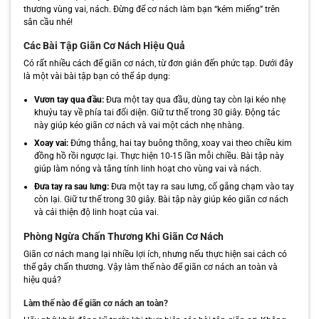
thương vùng vai, nách. Đừng để cơ nách làm bạn “kém miếng” trên
sân cầu nhé!
Các Bài Tập Giãn Cơ Nách Hiệu Quả
Có rất nhiều cách để giãn cơ nách, từ đơn giản đến phức tạp. Dưới đây
là một vài bài tập bạn có thể áp dụng:
Vươn tay qua đầu:
Đưa một tay qua đầu, dùng tay còn lại kéo nhẹ
khuỷu tay về phía tai đối diện. Giữ tư thế trong 30 giây. Động tác
này giúp kéo giãn cơ nách và vai một cách nhẹ nhàng.
Xoay vai:
Đứng thẳng, hai tay buông thõng, xoay vai theo chiều kim
đồng hồ rồi ngược lại. Thực hiện 10-15 lần mỗi chiều. Bài tập này
giúp làm nóng và tăng tính linh hoạt cho vùng vai và nách.
Đưa tay ra sau lưng:
Đưa một tay ra sau lưng, cố gắng chạm vào tay
còn lại. Giữ tư thế trong 30 giây. Bài tập này giúp kéo giãn cơ nách
và cải thiện độ linh hoạt của vai.
Phòng Ngừa Chấn Thương Khi Giãn Cơ Nách
Giãn cơ nách mang lại nhiều lợi ích, nhưng nếu thực hiện sai cách có
thể gây chấn thương. Vậy làm thế nào để giãn cơ nách an toàn và
hiệu quả?
Làm thế nào để giãn cơ nách an toàn?