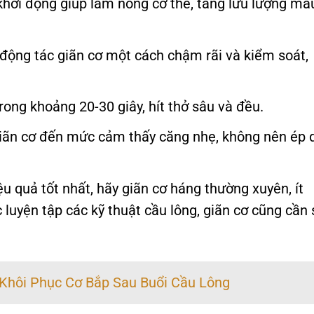
khởi động giúp làm nóng cơ thể, tăng lưu lượng má
động tác giãn cơ một cách chậm rãi và kiểm soát,
rong khoảng 20-30 giây, hít thở sâu và đều.
iãn cơ đến mức cảm thấy căng nhẹ, không nên ép 
u quả tốt nhất, hãy giãn cơ háng thường xuyên, ít
 luyện tập các kỹ thuật cầu lông, giãn cơ cũng cần
 Khôi Phục Cơ Bắp Sau Buổi Cầu Lông