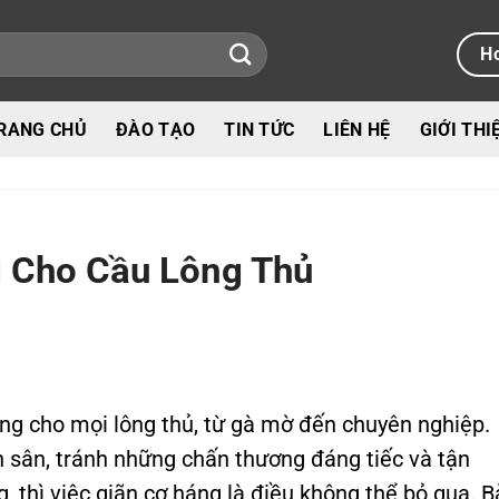
Ho
RANG CHỦ
ĐÀO TẠO
TIN TỨC
LIÊN HỆ
GIỚI THI
g Cho Cầu Lông Thủ
àng cho mọi lông thủ, từ gà mờ đến chuyên nghiệp.
 sân, tránh những chấn thương đáng tiếc và tận
thì việc giãn cơ háng là điều không thể bỏ qua. B