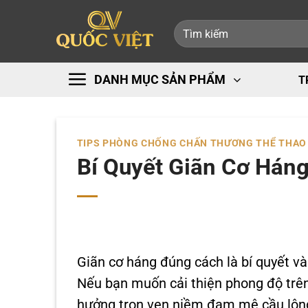
Bỏ
Tìm
qua
kiếm:
nội
dung
DANH MỤC SẢN PHẨM
T
TIPS PHÒNG CHỐNG CHẤN THƯƠNG THỂ THAO
Bí Quyết Giãn Cơ Hán
Giãn cơ háng đúng cách là bí quyết v
Nếu bạn muốn cải thiện phong độ trên
hưởng trọn vẹn niềm đam mê cầu lông, 