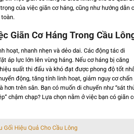
 trọng của việc giãn cơ háng, cũng như hướng dẫn c
 toàn.
ệc Giãn Cơ Háng Trong Cầu Lôn
inh hoạt, nhanh nhẹn và dẻo dai. Các động tác di
đặt áp lực lớn lên vùng háng. Nếu cơ háng bị căng
hiệu suất thi đấu và khó đạt được phong độ tốt nhấ
huyển động, tăng tính linh hoạt, giảm nguy cơ chấn
 hơn trên sân. Bạn có muốn di chuyển như “sát th
hiệp” chậm chạp? Lựa chọn nằm ở việc bạn có giãn c
u Gối Hiệu Quả Cho Cầu Lông