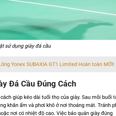
ật sử dụng giày đá cầu
 Lông Yonex SUBAXIA GT1 Limited Hoàn toàn MỚI!
iày Đá Cầu Đúng Cách
cách giúp kéo dài tuổi thọ của giày. Sau mỗi buổi t
ằng khăn ẩm và phơi khô ở nơi thoáng mát. Tránh p
 hoặc nơi có nhiệt độ cao. Việc bảo quản giày đúng