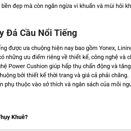
ẽ, bền đẹp mà còn ngăn ngừa vi khuẩn và mùi hôi k
y Đá Cầu Nổi Tiếng
iếng được ưa chuộng hiện nay bao gồm Yonex, Linin
có những ưu điểm riêng về thiết kế, công nghệ và c
 nghệ Power Cushion giúp hấp thụ chấn động và tăng
huộng bởi thiết kế thời trang và giá cả phải chăng.
òn phụ thuộc vào sở thích và ngân sách của mỗi ngư
 Thụy Khuê?