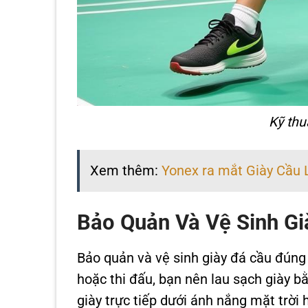
Kỹ thu
Xem thêm:
Yonex ra mắt Giày Cầu
Bảo Quản Và Vệ Sinh G
Bảo quản và vệ sinh giày đá cầu đúng 
hoặc thi đấu, bạn nên lau sạch giày b
giày trực tiếp dưới ánh nắng mặt trời