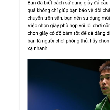
Bạn đã biết cách sử dụng giày đá cầu 
quả không chỉ giúp bạn bảo vệ đôi châ
chuyển trên sân, bạn nên sử dụng mũi
Việc chọn giày phù hợp với lối chơi cũ
chọn giày có độ bám tốt để dễ dàng 
bạn là người chơi phòng thủ, hãy chọn
xạ nhanh.