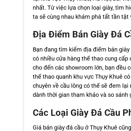
nhất. Từ việc lựa chọn loại giày, tìm 
ta sẽ cùng nhau khám phá tất tần tật 
Địa Điểm Bán Giày Đá C
Bạn đang tìm kiếm địa điểm bán giày đá
có nhiều cửa hàng thể thao cung cấp c
cho đến các showroom lớn, bạn đều có
thể thao quanh khu vực Thụy Khuê có b
chuyên về cầu lông có thể sẽ đem lại
dành thời gian tham khảo và so sánh g
Các Loại Giày Đá Cầu P
Giá bán giày đá cầu ở Thụy Khuê cũng 