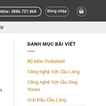
Đăng nhập
tline: 0886.737.868
ỆU
DANH MỤC BÀI VIẾT
Bộ Môn Pickleball
Công nghệ Vợt Cầu Lông
Công nghệ Vợt cầu lông
Yonex
n
Giải Đấu Cầu Lông