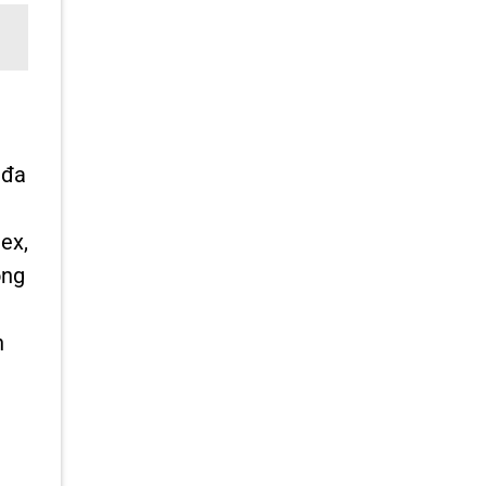
 đa
ex,
ông
h