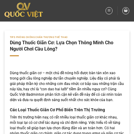
Bỏ
qua
nội
dung
TIPS PHÒNG CHỐNG CHẤN THƯƠNG THỂ THAO
Dùng Thuốc Giãn Cơ: Lựa Chọn Thông Minh Cho
Người Chơi Cầu Lông?
Dùng thuốc giãn cơ – một chủ đề nóng hổi được bàn tán xôn xao
trong giới cầu lông nghiệp dư lẫn chuyên nghiệp. Liệu đây có phải là
giải pháp thần kỳ cho những cơn đau nhức cơ bắp sau những trận cầu
nảy lửa, hay chỉ là “con dao hai lưỡi” tiềm ẩn nhiều nguy cơ? Cùng
Quốc Việt Badminton phân tích cặn kẽ vấn đề này để có cái nhìn toàn
diện và đưa ra quyết định sáng suốt nhất cho sức khỏe của bạn.
Các Loại Thuốc Giãn Cơ Phổ Biến Trên Thị Trường
Trên thị trường hiện nay, có rất nhiều loại thuốc giãn cơ khác nhau,
mỗi loại lại có cơ chế tác dụng và chỉ định riêng. Việc hiểu rõ về từng
loại thuốc sẽ giúp bạn lựa chọn đúng đắn và an toàn hơn. Có hai
nhóm thuốc giãn cơ chính: giãn cơ tác dụng trung ương và giãn cơ tác