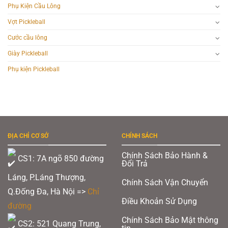
Phụ Kiện Cầu Lông
Vợt Pickleball
Cước cầu lông
Giày Pickleball
Phụ kiện Pickleball
ĐỊA CHỈ CƠ SỞ
CHÍNH SÁCH
Chính Sách Bảo Hành &
CS1: 7A ngõ 850 đường
Đổi Trả
Láng, P.Láng Thượng,
Chính Sách Vận Chuyển
Q.Đống Đa, Hà Nội =>
Chỉ
Điều Khoản Sử Dụng
đường
Chính Sách Bảo Mật thông
CS2: 521 Quang Trung,