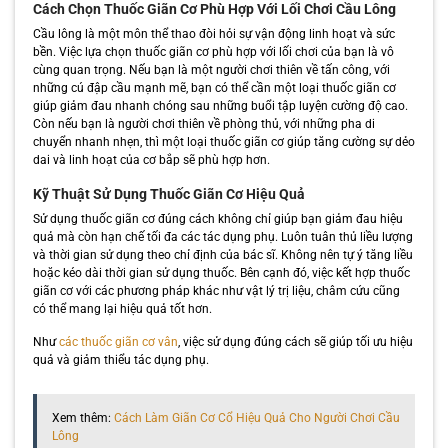
Cách Chọn Thuốc Giãn Cơ Phù Hợp Với Lối Chơi Cầu Lông
Cầu lông là một môn thể thao đòi hỏi sự vận động linh hoạt và sức
bền. Việc lựa chọn thuốc giãn cơ phù hợp với lối chơi của bạn là vô
cùng quan trọng. Nếu bạn là một người chơi thiên về tấn công, với
những cú đập cầu mạnh mẽ, bạn có thể cần một loại thuốc giãn cơ
giúp giảm đau nhanh chóng sau những buổi tập luyện cường độ cao.
Còn nếu bạn là người chơi thiên về phòng thủ, với những pha di
chuyển nhanh nhẹn, thì một loại thuốc giãn cơ giúp tăng cường sự dẻo
dai và linh hoạt của cơ bắp sẽ phù hợp hơn.
Kỹ Thuật Sử Dụng Thuốc Giãn Cơ Hiệu Quả
Sử dụng thuốc giãn cơ đúng cách không chỉ giúp bạn giảm đau hiệu
quả mà còn hạn chế tối đa các tác dụng phụ. Luôn tuân thủ liều lượng
và thời gian sử dụng theo chỉ định của bác sĩ. Không nên tự ý tăng liều
hoặc kéo dài thời gian sử dụng thuốc. Bên cạnh đó, việc kết hợp thuốc
giãn cơ với các phương pháp khác như vật lý trị liệu, châm cứu cũng
có thể mang lại hiệu quả tốt hơn.
Như
các thuốc giãn cơ vân
, việc sử dụng đúng cách sẽ giúp tối ưu hiệu
quả và giảm thiểu tác dụng phụ.
Xem thêm:
Cách Làm Giãn Cơ Cổ Hiệu Quả Cho Người Chơi Cầu
Lông