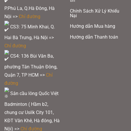
tin
P.Phú La, Q.Hà Đông, Hà
Chính Sách Xử Lý Khiếu
Nại
Nội =>
Chỉ đường
Hướng dẫn Mua hàng
CS3: 75 Minh Khai, Q.
Hướng dẫn Thanh toán
Hai Bà Trưng, Hà Nội =>
Chỉ đường
CS4: 136 Bùi Văn Ba,
phường Tân Thuận Đông,
Quận 7, TP HCM
=>
Chỉ
đường
Sân cầu lông Quốc Việt
Badminton ( Hầm b2,
chung cư Usilk City 101,
KĐT Văn Khê, Hà đông, Hà
Nội) =>
Chỉ đường