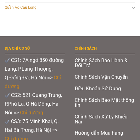
Quần Áo Cầu Lông
ĐỊA CHỈ CƠ SỞ
CHÍNH SÁCH
CS1: 7A ngõ 850 đường
Chính Sách Bảo Hành &
Đổi Trả
Láng, P.Láng Thượng,
Chính Sách Vận Chuyển
Q.Đống Đa, Hà Nội =>
Chỉ
đường
Điều Khoản Sử Dụng
CS2: 521 Quang Trung,
Chính Sách Bảo Mật thông
P.Phú La, Q.Hà Đông, Hà
tin
Nội =>
Chỉ đường
Chính Sách Xử Lý Khiếu
CS3: 75 Minh Khai, Q.
Nại
Hai Bà Trưng, Hà Nội =>
Hướng dẫn Mua hàng
Chỉ đường