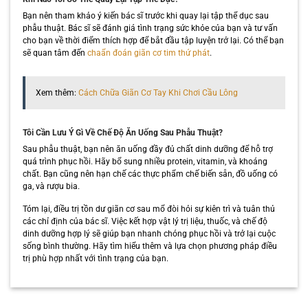
Bạn nên tham khảo ý kiến bác sĩ trước khi quay lại tập thể dục sau
phẫu thuật. Bác sĩ sẽ đánh giá tình trạng sức khỏe của bạn và tư vấn
cho bạn về thời điểm thích hợp để bắt đầu tập luyện trở lại. Có thể bạn
sẽ quan tâm đến
chaẩn đoán giãn cơ tim thứ phát
.
Xem thêm:
Cách Chữa Giãn Cơ Tay Khi Chơi Cầu Lông
Tôi Cần Lưu Ý Gì Về Chế Độ Ăn Uống Sau Phẫu Thuật?
Sau phẫu thuật, bạn nên ăn uống đầy đủ chất dinh dưỡng để hỗ trợ
quá trình phục hồi. Hãy bổ sung nhiều protein, vitamin, và khoáng
chất. Bạn cũng nên hạn chế các thực phẩm chế biến sẵn, đồ uống có
ga, và rượu bia.
Tóm lại, điều trị tồn dư giãn cơ sau mổ đòi hỏi sự kiên trì và tuân thủ
các chỉ định của bác sĩ. Việc kết hợp vật lý trị liệu, thuốc, và chế độ
dinh dưỡng hợp lý sẽ giúp bạn nhanh chóng phục hồi và trở lại cuộc
sống bình thường. Hãy tìm hiểu thêm và lựa chọn phương pháp điều
trị phù hợp nhất với tình trạng của bạn.