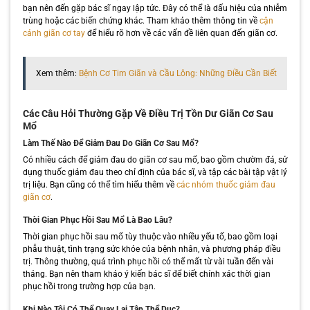
bạn nên đến gặp bác sĩ ngay lập tức. Đây có thể là dấu hiệu của nhiễm
trùng hoặc các biến chứng khác. Tham khảo thêm thông tin về
cận
cảnh giãn cơ tay
để hiểu rõ hơn về các vấn đề liên quan đến giãn cơ.
Xem thêm:
Bệnh Cơ Tim Giãn và Cầu Lông: Những Điều Cần Biết
Các Câu Hỏi Thường Gặp Về Điều Trị Tồn Dư Giãn Cơ Sau
Mổ
Làm Thế Nào Để Giảm Đau Do Giãn Cơ Sau Mổ?
Có nhiều cách để giảm đau do giãn cơ sau mổ, bao gồm chườm đá, sử
dụng thuốc giảm đau theo chỉ định của bác sĩ, và tập các bài tập vật lý
trị liệu. Bạn cũng có thể tìm hiểu thêm về
các nhóm thuốc giảm đau
giãn cơ
.
Thời Gian Phục Hồi Sau Mổ Là Bao Lâu?
Thời gian phục hồi sau mổ tùy thuộc vào nhiều yếu tố, bao gồm loại
phẫu thuật, tình trạng sức khỏe của bệnh nhân, và phương pháp điều
trị. Thông thường, quá trình phục hồi có thể mất từ vài tuần đến vài
tháng. Bạn nên tham khảo ý kiến bác sĩ để biết chính xác thời gian
phục hồi trong trường hợp của bạn.
Khi Nào Tôi Có Thể Quay Lại Tập Thể Dục?