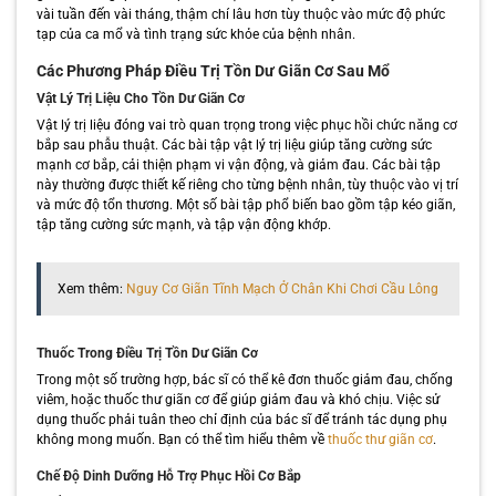
vài tuần đến vài tháng, thậm chí lâu hơn tùy thuộc vào mức độ phức
tạp của ca mổ và tình trạng sức khỏe của bệnh nhân.
Các Phương Pháp Điều Trị Tồn Dư Giãn Cơ Sau Mổ
Vật Lý Trị Liệu Cho Tồn Dư Giãn Cơ
Vật lý trị liệu đóng vai trò quan trọng trong việc phục hồi chức năng cơ
bắp sau phẫu thuật. Các bài tập vật lý trị liệu giúp tăng cường sức
mạnh cơ bắp, cải thiện phạm vi vận động, và giảm đau. Các bài tập
này thường được thiết kế riêng cho từng bệnh nhân, tùy thuộc vào vị trí
và mức độ tổn thương. Một số bài tập phổ biến bao gồm tập kéo giãn,
tập tăng cường sức mạnh, và tập vận động khớp.
Xem thêm:
Nguy Cơ Giãn Tĩnh Mạch Ở Chân Khi Chơi Cầu Lông
Thuốc Trong Điều Trị Tồn Dư Giãn Cơ
Trong một số trường hợp, bác sĩ có thể kê đơn thuốc giảm đau, chống
viêm, hoặc thuốc thư giãn cơ để giúp giảm đau và khó chịu. Việc sử
dụng thuốc phải tuân theo chỉ định của bác sĩ để tránh tác dụng phụ
không mong muốn. Bạn có thể tìm hiểu thêm về
thuốc thư giãn cơ
.
Chế Độ Dinh Dưỡng Hỗ Trợ Phục Hồi Cơ Bắp