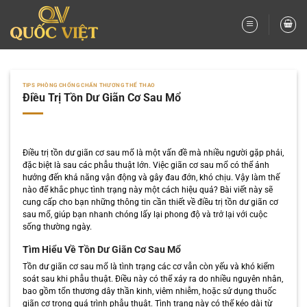
Bỏ
qua
nội
dung
TIPS PHÒNG CHỐNG CHẤN THƯƠNG THỂ THAO
Điều Trị Tồn Dư Giãn Cơ Sau Mổ
Điều trị tồn dư giãn cơ sau mổ là một vấn đề mà nhiều người gặp phải,
đặc biệt là sau các phẫu thuật lớn. Việc giãn cơ sau mổ có thể ảnh
hưởng đến khả năng vận động và gây đau đớn, khó chịu. Vậy làm thế
nào để khắc phục tình trạng này một cách hiệu quả? Bài viết này sẽ
cung cấp cho bạn những thông tin cần thiết về điều trị tồn dư giãn cơ
sau mổ, giúp bạn nhanh chóng lấy lại phong độ và trở lại với cuộc
sống thường ngày.
Tìm Hiểu Về Tồn Dư Giãn Cơ Sau Mổ
Tồn dư giãn cơ sau mổ là tình trạng các cơ vẫn còn yếu và khó kiểm
soát sau khi phẫu thuật. Điều này có thể xảy ra do nhiều nguyên nhân,
bao gồm tổn thương dây thần kinh, viêm nhiễm, hoặc sử dụng thuốc
giãn cơ trong quá trình phẫu thuật. Tình trạng này có thể kéo dài từ