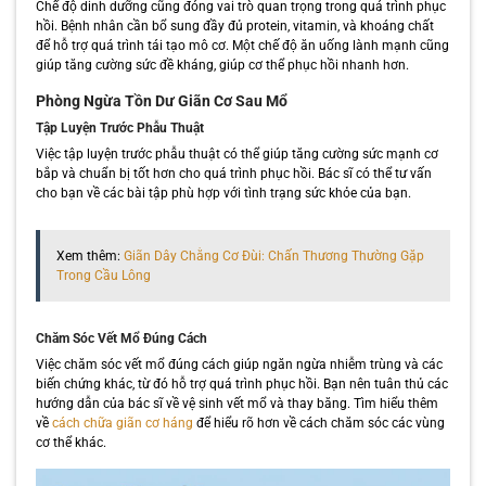
Chế độ dinh dưỡng cũng đóng vai trò quan trọng trong quá trình phục
hồi. Bệnh nhân cần bổ sung đầy đủ protein, vitamin, và khoáng chất
để hỗ trợ quá trình tái tạo mô cơ. Một chế độ ăn uống lành mạnh cũng
giúp tăng cường sức đề kháng, giúp cơ thể phục hồi nhanh hơn.
Phòng Ngừa Tồn Dư Giãn Cơ Sau Mổ
Tập Luyện Trước Phẫu Thuật
Việc tập luyện trước phẫu thuật có thể giúp tăng cường sức mạnh cơ
bắp và chuẩn bị tốt hơn cho quá trình phục hồi. Bác sĩ có thể tư vấn
cho bạn về các bài tập phù hợp với tình trạng sức khỏe của bạn.
Xem thêm:
Giãn Dây Chằng Cơ Đùi: Chấn Thương Thường Gặp
Trong Cầu Lông
Chăm Sóc Vết Mổ Đúng Cách
Việc chăm sóc vết mổ đúng cách giúp ngăn ngừa nhiễm trùng và các
biến chứng khác, từ đó hỗ trợ quá trình phục hồi. Bạn nên tuân thủ các
hướng dẫn của bác sĩ về vệ sinh vết mổ và thay băng. Tìm hiểu thêm
về
cách chữa giãn cơ háng
để hiểu rõ hơn về cách chăm sóc các vùng
cơ thể khác.