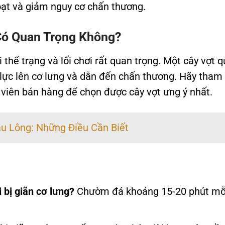
hoạt và giảm nguy cơ chấn thương.
Có Quan Trọng Không?
 thể trạng và lối chơi rất quan trọng. Một cây vợt 
lực lên cơ lưng và dẫn đến chấn thương. Hãy tham
 viên bán hàng để chọn được cây vợt ưng ý nhất.
u Lông: Những Điều Cần Biết
 bị giãn cơ lưng?
Chườm đá khoảng 15-20 phút mỗ