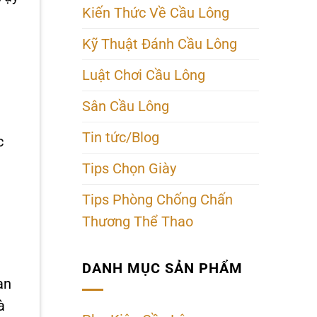
Kiến Thức Về Cầu Lông
Kỹ Thuật Đánh Cầu Lông
Luật Chơi Cầu Lông
Sân Cầu Lông
Tin tức/Blog
c
Tips Chọn Giày
Tips Phòng Chống Chấn
Thương Thể Thao
DANH MỤC SẢN PHẨM
ạn
à