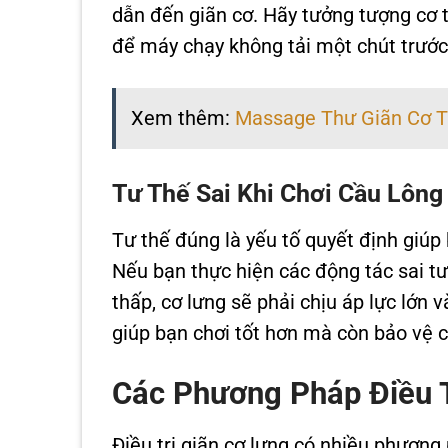
dẫn đến giãn cơ. Hãy tưởng tượng cơ 
để máy chạy không tải một chút trước
Xem thêm:
Massage Thư Giãn Cơ T
Tư Thế Sai Khi Chơi Cầu Lôn
Tư thế đúng là yếu tố quyết định giúp
Nếu bạn thực hiện các động tác sai tư
thấp, cơ lưng sẽ phải chịu áp lực lớn 
giúp bạn chơi tốt hơn mà còn bảo vệ c
Các Phương Pháp Điều T
Điều trị giãn cơ lưng có nhiều phương