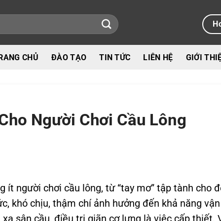
Ho
RANG CHỦ
ĐÀO TẠO
TIN TỨC
LIÊN HỆ
GIỚI THI
 Cho Người Chơi Cầu Lông
 ít người chơi cầu lông, từ “tay mơ” tập tành cho 
c, khó chịu, thậm chí ảnh hưởng đến khả năng vận
a sân cầu, điều trị giãn cơ lưng là việc cấp thiết. 