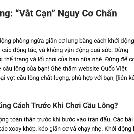
ng: “Vắt Cạn” Nguy Cơ Chấn
ộng phòng ngừa giãn cơ lưng bằng cách khởi động
ật các động tác, và không vận động quá sức. Đừng
i thể trạng và lối chơi của bạn nữa nhé. Đừng để c
 cầu lông của bạn! Ghé thăm website Quốc Việt
 vợt cầu lông chất lượng, phù hợp với bạn, [liên k
ng Cách Trước Khi Chơi Cầu Lông?
ộng toàn thân trước khi bước vào trận đấu. Các bài
ác xoay khớp, kéo giãn cơ và chạy nhẹ. Khởi động 