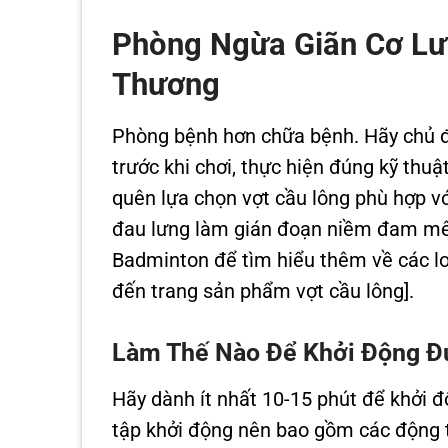
Phòng Ngừa Giãn Cơ Lư
Thương
Phòng bệnh hơn chữa bệnh. Hãy chủ đ
trước khi chơi, thực hiện đúng kỹ thu
quên lựa chọn vợt cầu lông phù hợp vớ
đau lưng làm gián đoạn niềm đam mê
Badminton để tìm hiểu thêm về các loại
đến trang sản phẩm vợt cầu lông].
Làm Thế Nào Để Khởi Động Đú
Hãy dành ít nhất 10-15 phút để khởi đ
tập khởi động nên bao gồm các động t