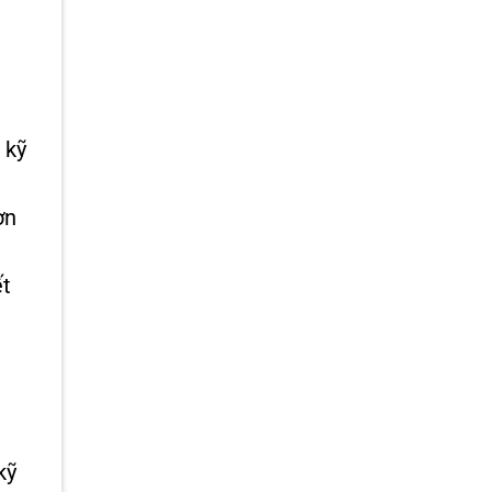
 kỹ
ơn
ết
kỹ