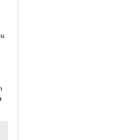
au.
h
a