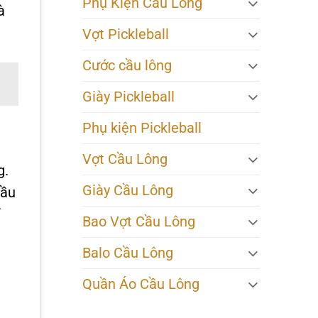
Phụ Kiện Cầu Lông
à
Vợt Pickleball
Cước cầu lông
Giày Pickleball
Phụ kiện Pickleball
Vợt Cầu Lông
g.
Giày Cầu Lông
cầu
ỉ
Bao Vợt Cầu Lông
Balo Cầu Lông
Quần Áo Cầu Lông