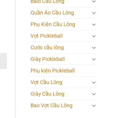
Balo Cầu Lông
Quần Áo Cầu Lông
Phụ Kiện Cầu Lông
Vợt Pickleball
Cước cầu lông
Giày Pickleball
Phụ kiện Pickleball
Vợt Cầu Lông
Giày Cầu Lông
Bao Vợt Cầu Lông