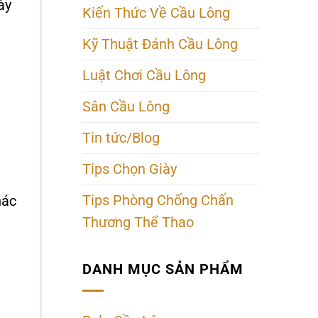
ày
Kiến Thức Về Cầu Lông
Kỹ Thuật Đánh Cầu Lông
Luật Chơi Cầu Lông
Sân Cầu Lông
Tin tức/Blog
Tips Chọn Giày
Tips Phòng Chống Chấn
hác
Thương Thể Thao
DANH MỤC SẢN PHẨM