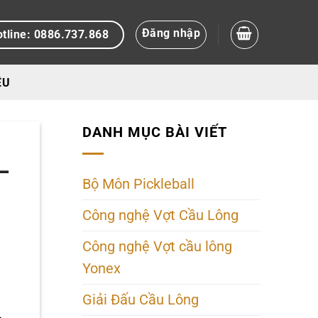
Đăng nhập
tline: 0886.737.868
ỆU
DANH MỤC BÀI VIẾT
–
Bộ Môn Pickleball
Công nghệ Vợt Cầu Lông
Công nghệ Vợt cầu lông
Yonex
Giải Đấu Cầu Lông