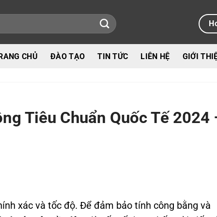
Ho
RANG CHỦ
ĐÀO TẠO
TIN TỨC
LIÊN HỆ
GIỚI THI
ông Tiêu Chuẩn Quốc Tế 2024 
hính xác và tốc độ. Để đảm bảo tính công bằng và