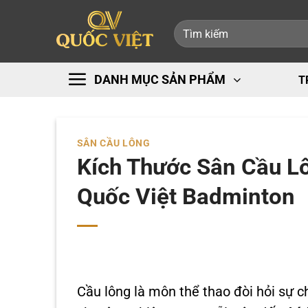
Bỏ
Tìm
qua
kiếm:
nội
dung
DANH MỤC SẢN PHẨM
T
SÂN CẦU LÔNG
Kích Thước Sân Cầu L
Quốc Việt Badminton
Cầu lông là môn thể thao đòi hỏi sự c