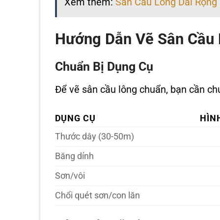
Xem thêm:
Sân Cầu Lông Dài Rộng
Hướng Dẫn Vẽ Sân Cầu
Chuẩn Bị Dụng Cụ
Để vẽ sân cầu lông chuẩn, bạn cần chu
DỤNG CỤ
HÌN
Thước dây (30-50m)
Băng dính
Sơn/vôi
Chổi quét sơn/con lăn