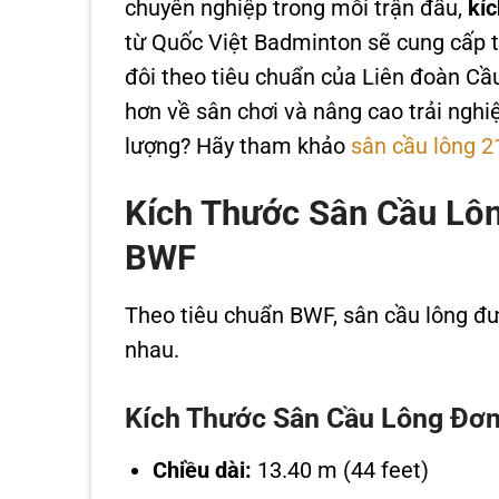
chuyên nghiệp trong mỗi trận đấu,
kíc
từ Quốc Việt Badminton sẽ cung cấp th
đôi theo tiêu chuẩn của Liên đoàn Cầ
hơn về sân chơi và nâng cao trải ngh
lượng? Hãy tham khảo
sân cầu lông 2
Kích Thước Sân Cầu Lôn
BWF
Theo tiêu chuẩn BWF, sân cầu lông đượ
nhau.
Kích Thước Sân Cầu Lông Đơ
Chiều dài:
13.40 m (44 feet)