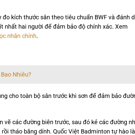
 đo kích thước sân theo tiêu chuẩn BWF và đánh 
ít nhất hai người để đảm bảo độ chính xác. Xem
học nhân chính
.
 Bao Nhiêu?
ng cho toàn bộ sân trước khi sơn để đảm bảo đườ
n vẽ các đường biên trước, sau đó kẻ các đường n
) rồi tháo băng dính. Quốc Việt Badminton tự hào l