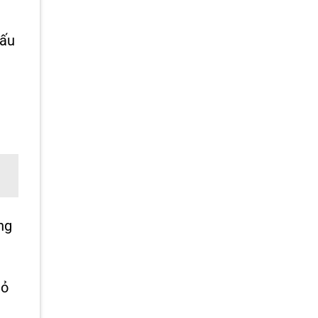
dấu
ng
hỏ
à