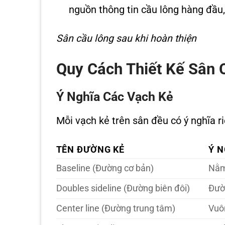
nguồn thông tin cầu lông hàng đầu
Sân cầu lông sau khi hoàn thiện
Quy Cách Thiết Kế Sân 
Ý Nghĩa Các Vạch Kẻ
Mỗi vạch kẻ trên sân đều có ý nghĩa r
TÊN ĐƯỜNG KẺ
Ý 
Baseline (Đường cơ bản)
Nằm 
Doubles sideline (Đường biên đôi)
Đườn
Center line (Đường trung tâm)
Vuôn