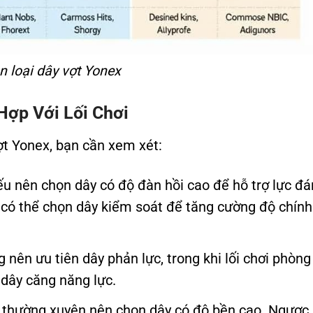
n loại dây vợt Yonex
Hợp Với Lối Chơi
ợt Yonex, bạn cần xem xét:
ếu nên chọn dây có độ đàn hồi cao để hỗ trợ lực đá
e có thể chọn dây kiểm soát để tăng cường độ chính
 nên ưu tiên dây phản lực, trong khi lối chơi phòng
 dây căng năng lực.
thường xuyên nên chọn dây có độ bền cao. Ngược l