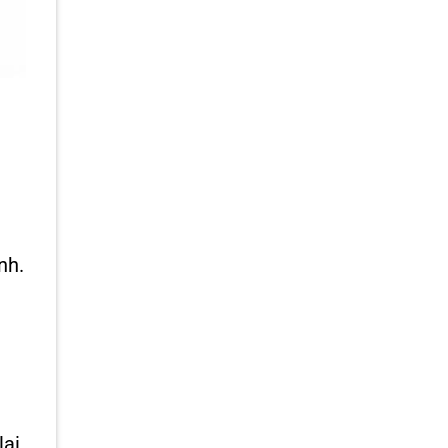
nh.
ại,