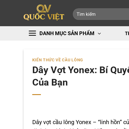
Bỏ
Tìm
qua
kiếm:
nội
dung
DANH MỤC SẢN PHẨM
T
KIẾN THỨC VỀ CẦU LÔNG
Dây Vợt Yonex: Bí Qu
Của Bạn
Dây vợt cầu lông Yonex – “linh hồn” củ