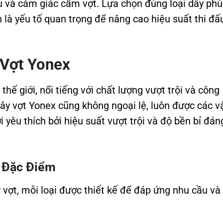
u và cảm giác cầm vợt. Lựa chọn đúng loại dây phù
n là yếu tố quan trọng để nâng cao hiệu suất thi đấ
 Vợt Yonex
hế giới, nổi tiếng với chất lượng vượt trội và công
ây vợt Yonex cũng không ngoại lệ, luôn được các v
 yêu thích bởi hiệu suất vượt trội và độ bền bỉ đán
à Đặc Điểm
vợt, mỗi loại được thiết kế để đáp ứng nhu cầu và