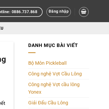
Đăng nhập
tline: 0886.737.868
ỆU
DANH MỤC BÀI VIẾT
ng
Bộ Môn Pickleball
Công nghệ Vợt Cầu Lông
Công nghệ Vợt cầu lông
Yonex
Giải Đấu Cầu Lông
yết