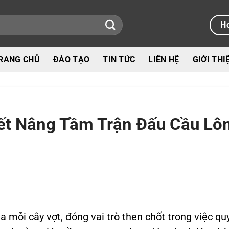
Ho
RANG CHỦ
ĐÀO TẠO
TIN TỨC
LIÊN HỆ
GIỚI THI
yết Nâng Tầm Trận Đấu Cầu Lô
a mỗi cây vợt, đóng vai trò then chốt trong việc qu