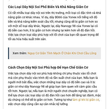
Các Loại Dây Nội Soi Phổ Biến Và Khả Năng Giãn Cơ
Có rất nhiều loại dây nội soi trên thị trường, mỗi loại có đặc tính và khả
năng giãn cơ khác nhau. Ví dụ, dây BG66 của Yonex nổi tiếng với độ
bền và khả năng kiểm soát cầu tốt, nhưng cũng dễ bị giãn cơ hơn so
với một số loại dây khác. Ngược lại, dây Nanogy 98 của Yonex lại có
độ bền cao hơn, ít bị giãn cơ hơn nhưng lại kém hơn về độ đàn hồi.
Việc lựa chọn loại dây phù hợp với lối chơi của bạn rất quan trọng để
tối ưu hóa hiệu suất trên sân.
Xem thêm:
Nguy Cơ Giãn Tĩnh Mạch Ở Chân Khi Chơi Cầu Lông
Cách Chọn Dây Nội Soi Phù hợp Để Hạn Chế Giãn Cơ
Việc lựa chọn dây nội soi phù hợp không chỉ phụ thuộc vào lối chơi
mà còn phụ thuộc vào trình độ và tần suất chơi của bạn. Nếu bạn là
người mới bắt đầu, việc chọn những loại dây có độ bền cao và ít bị
giãn cơ như dây Nanogy 98 sẽ giúp bạn làm quen với cảm giác cầu
tốt hơn. Ngược lại, nếu bạn là một người chơi chuyên nghiệp, bạn có
thể lựa chọn các loại dây có độ đàn hồi cao hơn để tăng lực đánh, mặc
dù chúng có thể dễ bị giãn cơ hơn. Tương tự như
làm gì khi bị giãn cơ
,
việc chọn dây cũng cần sự cân nhắc kỹ lưỡng.