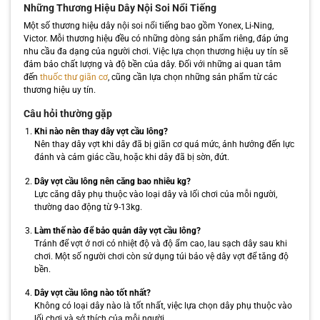
Những Thương Hiệu Dây Nội Soi Nổi Tiếng
Một số thương hiệu dây nội soi nổi tiếng bao gồm Yonex, Li-Ning,
Victor. Mỗi thương hiệu đều có những dòng sản phẩm riêng, đáp ứng
nhu cầu đa dạng của người chơi. Việc lựa chọn thương hiệu uy tín sẽ
đảm bảo chất lượng và độ bền của dây. Đối với những ai quan tâm
đến
thuốc thư giãn cơ
, cũng cần lựa chọn những sản phẩm từ các
thương hiệu uy tín.
Câu hỏi thường gặp
Khi nào nên thay dây vợt cầu lông?
Nên thay dây vợt khi dây đã bị giãn cơ quá mức, ảnh hưởng đến lực
đánh và cảm giác cầu, hoặc khi dây đã bị sờn, đứt.
Dây vợt cầu lông nên căng bao nhiêu kg?
Lực căng dây phụ thuộc vào loại dây và lối chơi của mỗi người,
thường dao động từ 9-13kg.
Làm thế nào để bảo quản dây vợt cầu lông?
Tránh để vợt ở nơi có nhiệt độ và độ ẩm cao, lau sạch dây sau khi
chơi. Một số người chơi còn sử dụng túi bảo vệ dây vợt để tăng độ
bền.
Dây vợt cầu lông nào tốt nhất?
Không có loại dây nào là tốt nhất, việc lựa chọn dây phụ thuộc vào
lối chơi và sở thích của mỗi người.