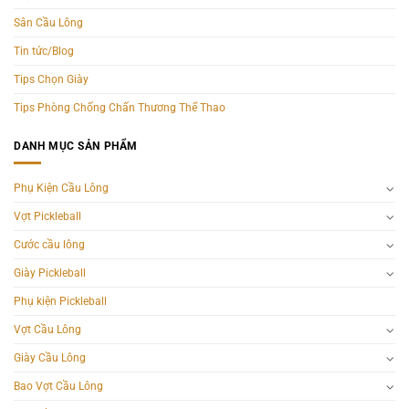
Sân Cầu Lông
Tin tức/Blog
Tips Chọn Giày
Tips Phòng Chống Chấn Thương Thể Thao
DANH MỤC SẢN PHẨM
Phụ Kiện Cầu Lông
Vợt Pickleball
Cước cầu lông
Giày Pickleball
Phụ kiện Pickleball
Vợt Cầu Lông
Giày Cầu Lông
Bao Vợt Cầu Lông