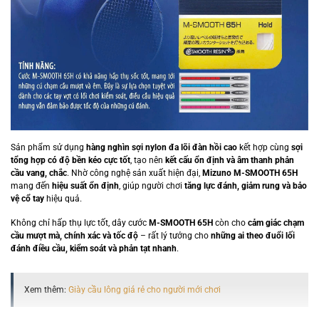
Sản phẩm sử dụng
hàng nghìn sợi nylon đa lõi đàn hồi cao
kết hợp cùng
sợi
tổng hợp có độ bền kéo cực tốt
, tạo nên
kết cấu ổn định và âm thanh phản
cầu vang, chắc
. Nhờ công nghệ sản xuất hiện đại,
Mizuno M-SMOOTH 65H
mang đến
hiệu suất ổn định
, giúp người chơi
tăng lực đánh, giảm rung và bảo
vệ cổ tay
hiệu quả.
Không chỉ hấp thụ lực tốt, dây cước
M-SMOOTH 65H
còn cho
cảm giác chạm
cầu mượt mà, chính xác và tốc độ
– rất lý tưởng cho
những ai theo đuổi lối
đánh điều cầu, kiểm soát và phản tạt nhanh
.
Xem thêm:
Giày cầu lông giá rẻ cho người mới chơi