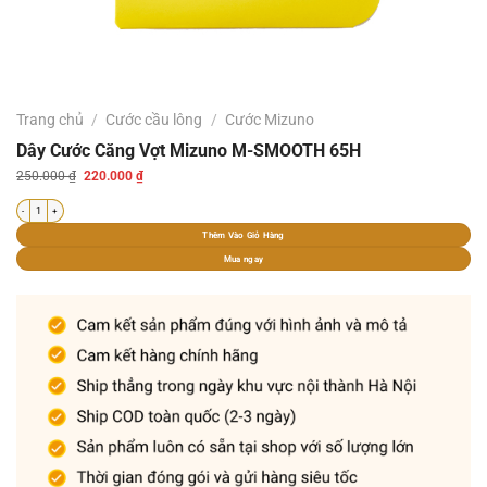
Trang chủ
/
Cước cầu lông
/
Cước Mizuno
Dây Cước Căng Vợt Mizuno M-SMOOTH 65H
Giá
Giá
250.000
₫
220.000
₫
gốc
hiện
là:
tại
Dây Cước Căng Vợt Mizuno M-SMOOTH 65H số lượng
250.000 ₫.
là:
220.000 ₫.
Thêm Vào Giỏ Hàng
Mua ngay