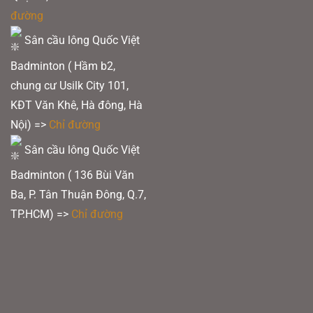
đường
Sản phẩm hiện có tại
Quốc Việt Badminton
, giúp bạn
trải nghiệm cảm giác
đan vợt chuyên nghiệp
và
phát huy tối đa hiệu suất thi đấu.
Sân cầu lông Quốc Việt
Badminton ( Hầm b2,
chung cư Usilk City 101,
KĐT Văn Khê, Hà đông, Hà
Nội) =>
Chỉ đường
Sân cầu lông Quốc Việt
Badminton ( 136 Bùi Văn
Ba, P. Tân Thuận Đông, Q.7,
TP.HCM) =>
Chỉ đường