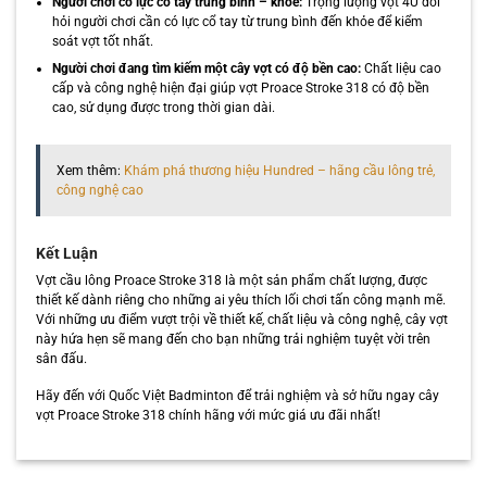
Người chơi có lực cổ tay trung bình – khỏe:
Trọng lượng vợt 4U đòi
hỏi người chơi cần có lực cổ tay từ trung bình đến khỏe để kiểm
soát vợt tốt nhất.
Người chơi đang tìm kiếm một cây vợt có độ bền cao:
Chất liệu cao
cấp và công nghệ hiện đại giúp vợt Proace Stroke 318 có độ bền
cao, sử dụng được trong thời gian dài.
Xem thêm:
Khám phá thương hiệu Hundred – hãng cầu lông trẻ,
công nghệ cao
Kết Luận
Vợt cầu lông Proace Stroke 318 là một sản phẩm chất lượng, được
thiết kế dành riêng cho những ai yêu thích lối chơi tấn công mạnh mẽ.
Với những ưu điểm vượt trội về thiết kế, chất liệu và công nghệ, cây vợt
này hứa hẹn sẽ mang đến cho bạn những trải nghiệm tuyệt vời trên
sân đấu.
Hãy đến với Quốc Việt Badminton để trải nghiệm và sở hữu ngay cây
vợt Proace Stroke 318 chính hãng với mức giá ưu đãi nhất!