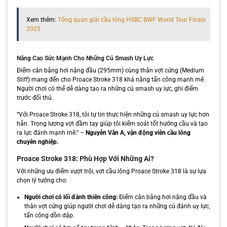
Xem thêm:
Tổng quan giải cầu lông HSBC BWF World Tour Finals
2025
Nâng Cao Sức Mạnh Cho Những Cú Smash Uy Lực
Điểm cân bằng hơi nặng đầu (295mm) cùng thân vợt cứng (Medium
Stiff) mang đến cho Proace Stroke 318 khả năng tấn công mạnh mẽ.
Người chơi có thể dễ dàng tạo ra những cú smash uy lực, ghi điểm
trước đối thủ.
“Với Proace Stroke 318, tôi tự tin thực hiện những cú smash uy lực hơn
hẳn. Trọng lượng vợt đầm tay giúp tôi kiểm soát tốt hướng cầu và tạo
ra lực đánh mạnh mẽ.” –
Nguyễn Văn A, vận động viên cầu lông
chuyên nghiệp.
Proace Stroke 318: Phù Hợp Với Những Ai?
Với những ưu điểm vượt trội, vợt cầu lông Proace Stroke 318 là sự lựa
chọn lý tưởng cho:
Người chơi có lối đánh thiên công:
Điểm cân bằng hơi nặng đầu và
thân vợt cứng giúp người chơi dễ dàng tạo ra những cú đánh uy lực,
tấn công dồn dập.