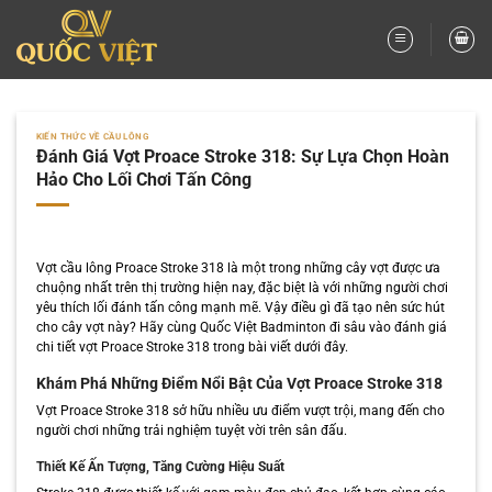
Bỏ
qua
nội
dung
KIẾN THỨC VỀ CẦU LÔNG
Đánh Giá Vợt Proace Stroke 318: Sự Lựa Chọn Hoàn
Hảo Cho Lối Chơi Tấn Công
Vợt cầu lông Proace Stroke 318 là một trong những cây vợt được ưa
chuộng nhất trên thị trường hiện nay, đặc biệt là với những người chơi
yêu thích lối đánh tấn công mạnh mẽ. Vậy điều gì đã tạo nên sức hút
cho cây vợt này? Hãy cùng Quốc Việt Badminton đi sâu vào đánh giá
chi tiết vợt Proace Stroke 318 trong bài viết dưới đây.
Khám Phá Những Điểm Nổi Bật Của Vợt Proace Stroke 318
Vợt Proace Stroke 318 sở hữu nhiều ưu điểm vượt trội, mang đến cho
người chơi những trải nghiệm tuyệt vời trên sân đấu.
Thiết Kế Ấn Tượng, Tăng Cường Hiệu Suất