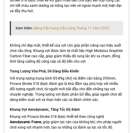
Stroke 318 được thiết kế với gam màu đen chủ đạo, kết hợp cùng các
chi tiết màu xanh dương và trắng tạo nên vẻ ngoài mạnh mẽ, hiện đại
và đầy thu hút.
Xem thêm:
Bảng Xếp Hạng Cầu Lông Tháng 11 năm 2025
Không chỉ đẹp mắt, thiết kế của vợt còn góp phần nâng cao hiệu suất
chơi cầu lông. Khung vợt được làm từ chất liệu High Modulus Graphite
Carbon Fiber cao cấp, giúp giảm thiểu độ rung lắc khi va chạm, đồng
thời tăng cường độ cứng cáp và độ bền cho vợt.
Trọng Lượng Vừa Phải, Dễ Dàng Điều Khiển
Với trọng lượng trung bình 85-89g (4U) và điểm cân bằng 295mm,
Proace Stroke 318 được đánh giá là khá đầm tay, phù hợp với nhiều
đối tượng người chơi, từ người mới bắt đầu cho đến những tay vợt
chuyên nghiệp. Trọng lượng vợt được phân bổ đều, giúp người chơi dễ
dàng kiểm soát vợt và thực hiện các cú đánh chính xác.
Khung Vợt Aerodynamic, Tăng Tốc Độ Đánh
Khung vợt Proace Stroke 318 được thiết kế theo công nghệ
Aerodynamic Frame
, giúp giảm lực cản của không khí, cho phép người
chơi vung vợt nhanh hơn, tạo ra những cú đánh uy lực và tốc độ.