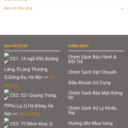
Bao Vợt Cầu Lông
ĐỊA CHỈ CƠ SỞ
CHÍNH SÁCH
Chính Sách Bảo Hành &
CS1: 7A ngõ 850 đường
Đổi Trả
Láng, P.Láng Thượng,
Chính Sách Vận Chuyển
Q.Đống Đa, Hà Nội =>
Chỉ
Điều Khoản Sử Dụng
đường
Chính Sách Bảo Mật thông
CS2: 521 Quang Trung,
tin
P.Phú La, Q.Hà Đông, Hà
Chính Sách Xử Lý Khiếu
Nại
Nội =>
Chỉ đường
Hướng dẫn Mua hàng
CS3: 75 Minh Khai, Q.