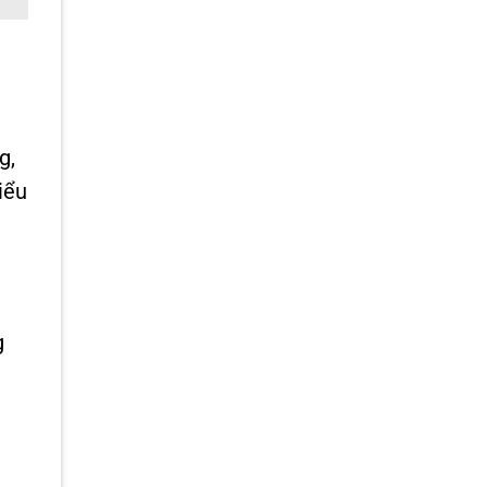
g,
iểu
g