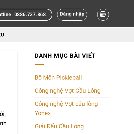
Đăng nhập
tline: 0886.737.868
ỆU
DANH MỤC BÀI VIẾT
Bộ Môn Pickleball
Công nghệ Vợt Cầu Lông
Công nghệ Vợt cầu lông
Yonex
ới,
ánh
Giải Đấu Cầu Lông