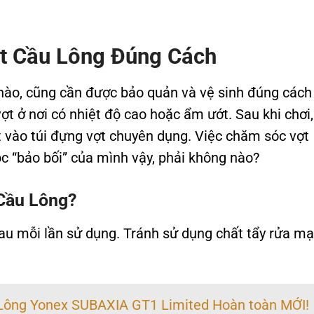
ợt Cầu Lông Đúng Cách
 nào, cũng cần được bảo quản và vệ sinh đúng cách
vợt ở nơi có nhiệt độ cao hoặc ẩm ướt. Sau khi chơi,
t vào túi đựng vợt chuyên dụng. Việc chăm sóc vợt
c “bảo bối” của mình vậy, phải không nào?
Cầu Lông?
au mỗi lần sử dụng. Tránh sử dụng chất tẩy rửa m
 Lông Yonex SUBAXIA GT1 Limited Hoàn toàn MỚI!