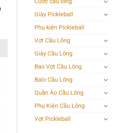
Cước cầu lông
n
Giày Pickleball
Phụ kiện Pickleball
Vợt Cầu Lông
Giày Cầu Lông
Bao Vợt Cầu Lông
Balo Cầu Lông
Quần Áo Cầu Lông
Phụ Kiện Cầu Lông
Vợt Pickleball