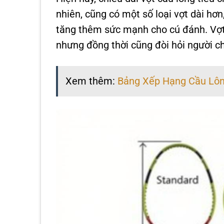
nhiên, cũng có một số loại vợt dài h
tăng thêm sức mạnh cho cú đánh. Vợt 
nhưng đồng thời cũng đòi hỏi người chơ
Xem thêm:
Bảng Xếp Hạng Cầu Lô