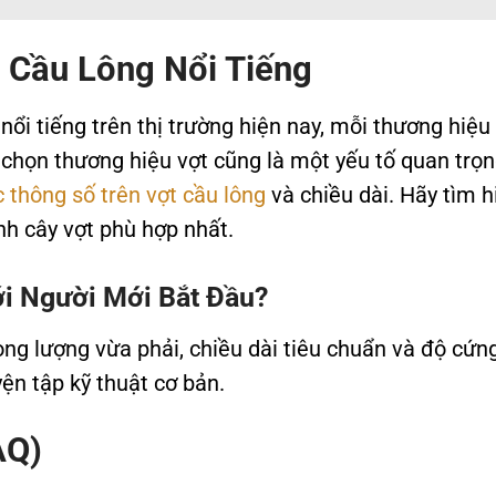
 Cầu Lông Nổi Tiếng
nổi tiếng trên thị trường hiện nay, mỗi thương hiệu
chọn thương hiệu vợt cũng là một yếu tố quan trọn
c thông số trên vợt cầu lông
và chiều dài. Hãy tìm h
nh cây vợt phù hợp nhất.
i Người Mới Bắt Đầu?
ng lượng vừa phải, chiều dài tiêu chuẩn và độ cứn
ện tập kỹ thuật cơ bản.
AQ)