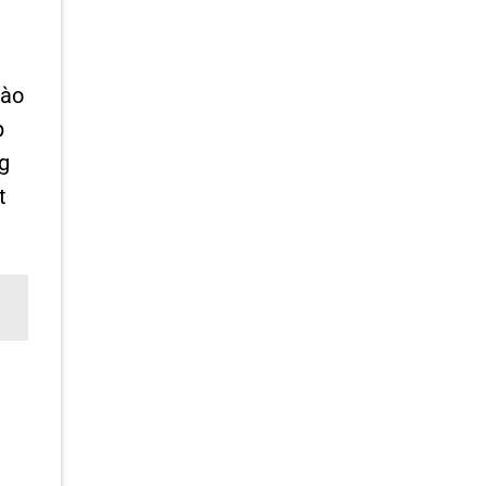
vào
p
g
t