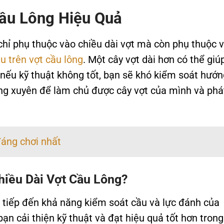
ầu Lông Hiệu Quả
chỉ phụ thuộc vào chiều dài vợt mà còn phụ thuộc 
 u trên vợt cầu lông
. Một cây vợt dài hơn có thể giú
nếu kỹ thuật không tốt, bạn sẽ khó kiểm soát hướn
ờng xuyên để làm chủ được cây vợt của mình và phá
đáng chơi nhất
hiều Dài Vợt Cầu Lông?
c tiếp đến khả năng kiểm soát cầu và lực đánh của
ạn cải thiện kỹ thuật và đạt hiệu quả tốt hơn trong