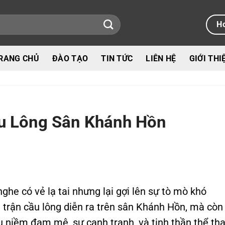
Ho
RANG CHỦ
ĐÀO TẠO
TIN TỨC
LIÊN HỆ
GIỚI THI
u Lông Sân Khánh Hồn
he có vẻ lạ tai nhưng lại gợi lên sự tò mò khó
 trận cầu lông diễn ra trên sân Khánh Hồn, mà còn 
tụ niềm đam mê, sự cạnh tranh, và tinh thần thể th