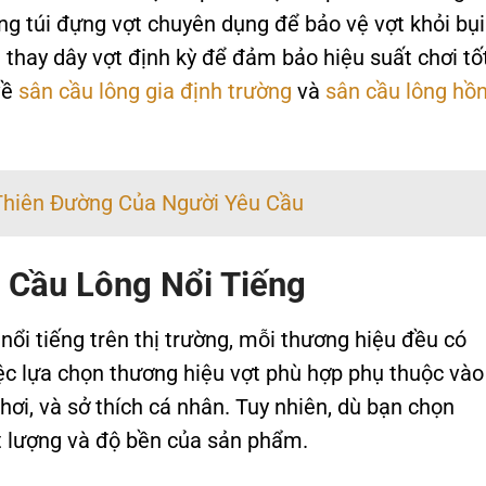
ng túi đựng vợt chuyên dụng để bảo vệ vợt khỏi bụi
 thay dây vợt định kỳ để đảm bảo hiệu suất chơi tố
về
sân cầu lông gia định trường
và
sân cầu lông hồ
Thiên Đường Của Người Yêu Cầu
 Cầu Lông Nổi Tiếng
nổi tiếng trên thị trường, mỗi thương hiệu đều có
ệc lựa chọn thương hiệu vợt phù hợp phụ thuộc vào
hơi, và sở thích cá nhân. Tuy nhiên, dù bạn chọn
ất lượng và độ bền của sản phẩm.