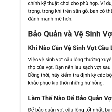
chỉnh kỹ thuật chơi cho phù hợp. Ví dụ
trọng, trong khi trên sân gỗ, bạn có 
đánh mạnh mẽ hơn.
Bảo Quản và Vệ Sinh V
Khi Nào Cần Vệ Sinh Vợt Cầu
Việc vệ sinh vợt cầu lông thường xuyê
thọ của vợt. Bạn nên lau sạch vợt sau 
Đồng thời, hãy kiểm tra định kỳ các b
khắc phục kịp thời những hư hỏng.
Làm Thế Nào Để Bảo Quản Vợ
Để bảo quản vợt cầu lông tốt nhất, bạ