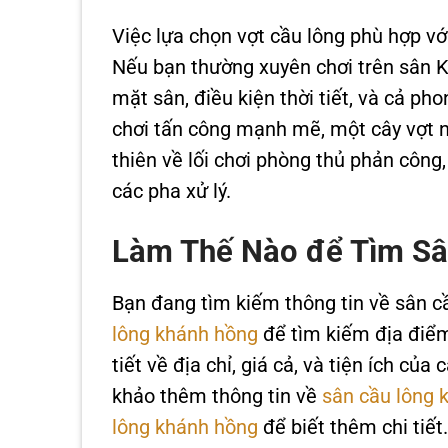
Việc lựa chọn vợt cầu lông phù hợp với
Nếu bạn thường xuyên chơi trên sân K
mặt sân, điều kiện thời tiết, và cả pho
chơi tấn công mạnh mẽ, một cây vợt nặ
thiên về lối chơi phòng thủ phản công
các pha xử lý.
Làm Thế Nào để Tìm Sâ
Bạn đang tìm kiếm thông tin về sân 
lông khánh hồng
để tìm kiếm địa điểm
tiết về địa chỉ, giá cả, và tiện ích củ
khảo thêm thông tin về
sân cầu lông 
lông khánh hồng
để biết thêm chi tiết.