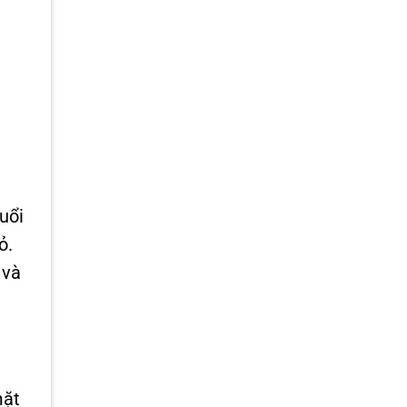
uổi
ỏ.
 và
mặt