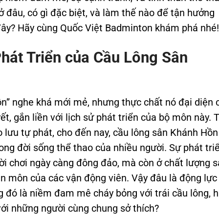
đâu, có gì đặc biệt, và làm thế nào để tận hưởng
 đây? Hãy cùng Quốc Việt Badminton khám phá nhé!
Phát Triển của Cầu Lông Sân
ồn” nghe khá mới mẻ, nhưng thực chất nó đại diện 
t, gắn liền với lịch sử phát triển của bộ môn này. 
o lưu tự phát, cho đến nay, cầu lông sân Khánh Hồn
ong đời sống thể thao của nhiều người. Sự phát tri
ười chơi ngày càng đông đảo, mà còn ở chất lượng 
uyên môn của các vận động viên. Vậy đâu là động lực
g đó là niềm đam mê cháy bỏng với trái cầu lông, 
với những người cùng chung sở thích?