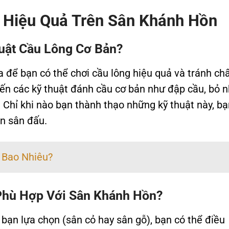
 Hiệu Quả Trên Sân Khánh Hồn
uật Cầu Lông Cơ Bản?
 để bạn có thể chơi cầu lông hiệu quả và tránh ch
ến các kỹ thuật đánh cầu cơ bản như đập cầu, bỏ n
 Chỉ khi nào bạn thành thạo những kỹ thuật này, bạ
ên sân đấu.
 Bao Nhiêu?
Phù Hợp Với Sân Khánh Hồn?
bạn lựa chọn (sân cỏ hay sân gỗ), bạn có thể điều