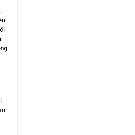
.
ệu
ối
n
ong
i
ham