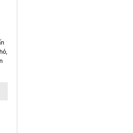
ấn
hỏ,
n