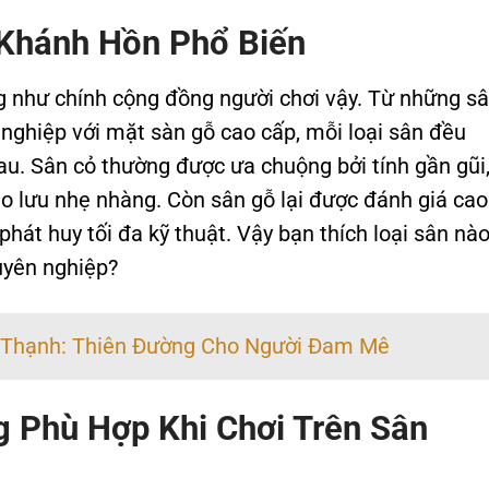
 Khánh Hồn Phổ Biến
 như chính cộng đồng người chơi vậy. Từ những s
nghiệp với mặt sàn gỗ cao cấp, mỗi loại sân đều
. Sân cỏ thường được ưa chuộng bởi tính gần gũi
ao lưu nhẹ nhàng. Còn sân gỗ lại được đánh giá cao
phát huy tối đa kỹ thuật. Vậy bạn thích loại sân nà
uyên nghiệp?
 Thạnh: Thiên Đường Cho Người Đam Mê
 Phù Hợp Khi Chơi Trên Sân