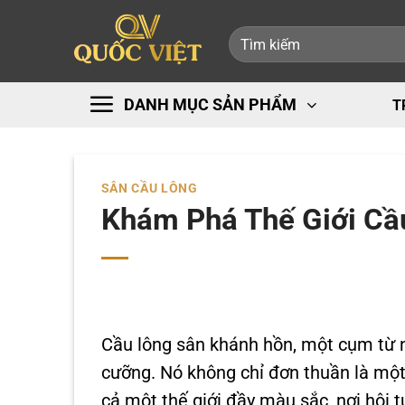
Bỏ
Tìm
qua
kiếm:
nội
dung
DANH MỤC SẢN PHẨM
T
SÂN CẦU LÔNG
Khám Phá Thế Giới Cầ
Cầu lông sân khánh hồn, một cụm từ ng
cưỡng. Nó không chỉ đơn thuần là một
cả một thế giới đầy màu sắc, nơi hội 