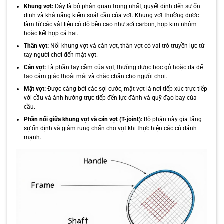
Khung vợt:
Đây là bộ phận quan trọng nhất, quyết định đến sự ổn
định và khả năng kiểm soát cầu của vợt. Khung vợt thường được
làm từ các vật liệu có độ bền cao như sợi carbon, hợp kim nhôm
hoặc kết hợp cả hai.
Thân vợt:
Nối khung vợt và cán vợt, thân vợt có vai trò truyền lực từ
tay người chơi đến mặt vợt.
Cán vợt:
Là phần tay cầm của vợt, thường được bọc gỗ hoặc da để
tạo cảm giác thoải mái và chắc chắn cho người chơi.
Mặt vợt:
Được căng bởi các sợi cước, mặt vợt là nơi tiếp xúc trực tiếp
với cầu và ảnh hưởng trực tiếp đến lực đánh và quỹ đạo bay của
cầu.
Phần nối giữa khung vợt và cán vợt (T-joint):
Bộ phận này gia tăng
sự ổn định và giảm rung chấn cho vợt khi thực hiện các cú đánh
mạnh.