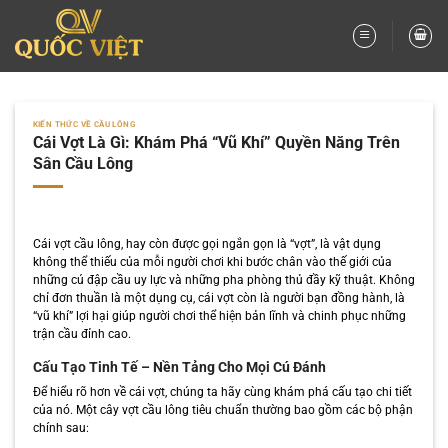
Bỏ
qua
nội
dung
KIẾN THỨC VỀ CẦU LÔNG
Cái Vợt Là Gì: Khám Phá “Vũ Khí” Quyền Năng Trên
Sân Cầu Lông
Cái vợt cầu lông, hay còn được gọi ngắn gọn là “vợt”, là vật dụng
không thể thiếu của mỗi người chơi khi bước chân vào thế giới của
những cú đập cầu uy lực và những pha phòng thủ đầy kỹ thuật. Không
chỉ đơn thuần là một dụng cụ, cái vợt còn là người bạn đồng hành, là
“vũ khí” lợi hại giúp người chơi thể hiện bản lĩnh và chinh phục những
trận cầu đỉnh cao.
Cấu Tạo Tinh Tế – Nền Tảng Cho Mọi Cú Đánh
Để hiểu rõ hơn về cái vợt, chúng ta hãy cùng khám phá cấu tạo chi tiết
của nó. Một cây vợt cầu lông tiêu chuẩn thường bao gồm các bộ phận
chính sau: