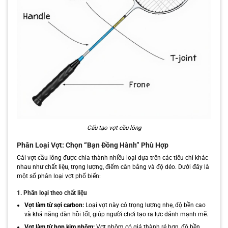
Cấu tạo vợt cầu lông
Phân Loại Vợt: Chọn “Bạn Đồng Hành” Phù Hợp
Cái vợt cầu lông được chia thành nhiều loại dựa trên các tiêu chí khác
nhau như chất liệu, trọng lượng, điểm cân bằng và độ dẻo. Dưới đây là
một số phân loại vợt phổ biến:
1. Phân loại theo chất liệu
Vợt làm từ sợi carbon:
Loại vợt này có trọng lượng nhẹ, độ bền cao
và khả năng đàn hồi tốt, giúp người chơi tạo ra lực đánh mạnh mẽ.
Vợt làm từ hợp kim nhôm:
Vợt nhôm có giá thành rẻ hơn, độ bền