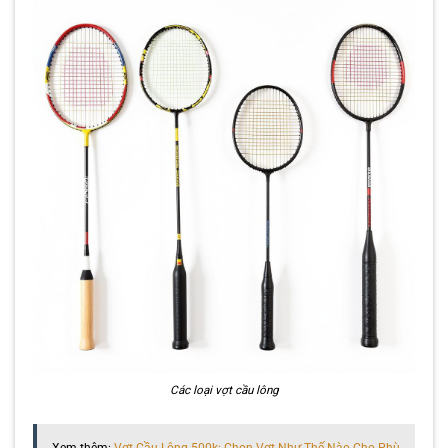
Các loại vợt cầu lông
Xem thêm:
Vợt Cầu Lông 500k: Chọn Vợt Như Thế Nào Cho Phù