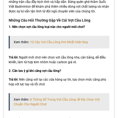
những trận cầu đầy kịch tính và hấp dẫn. Đừng quên ghé thăm Quốc
Việt Badminton để khám phá thêm nhiều dòng vợt chất lượng và nhận
được sự tư vấn tận tình từ đội ngũ chuyên viên của chúng tôi.
Những Câu Hỏi Thường Gặp Về Cái Vợt Cầu Lông
1. Nên chọn vợt cầu lông loại nào cho người mới chơi?
Xem thêm:
10 Cây Vợt Cầu Lông Hot Nhất Hiện Nay
Trả lời:
Người mới chơi nên chọn vợt cầu lông nhẹ, cân bằng, dễ điều
khiển, làm từ hợp kim nhôm hoặc carbon giá rẻ.
2. Cần lưu ý gì khi căng vợt cầu lông?
Trả lời:
Nên căng vợt tại các cửa hàng uy tín, lựa chọn mức căng phù
hợp với lực tay và lối chơi.
Xem thêm:
8 Thông Số Trong Vợt Cầu Lông: Bí Kíp Chọn Vợt
Chuẩn Cho Người Chơi