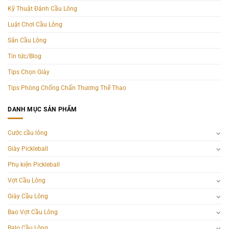
Kỹ Thuật Đánh Cầu Lông
Luật Chơi Cầu Lông
Sân Cầu Lông
Tin tức/Blog
Tips Chọn Giày
Tips Phòng Chống Chấn Thương Thể Thao
DANH MỤC SẢN PHẨM
Cước cầu lông
Giày Pickleball
Phụ kiện Pickleball
Vợt Cầu Lông
Giày Cầu Lông
Bao Vợt Cầu Lông
Balo Cầu Lông