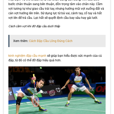
bước chân thuận sang bên thuận, dồn trọng tâm vào chân này. Cầm
vợt tương tự như giao cầu trái tay, nhưng hướng mũi vợt xuống đất và
cán vợt hướng lên trên. Sử dụng lực từ bả vai, cánh tay, cổ tay và hất
vợt lên để trả cầu. Lực hất sẽ quyết định cầu bay sâu hay gài lưới.
Cách cầm vợt khi đỡ đập cầu dưới thấp
Xem thêm:
Cách Đập Cầu Lông Đúng Cách
kinh nghiệm đập cầu mạnh
sẽ giúp bạn hiểu được sức mạnh của cú
đập, từ đó có thể đỡ đập hiệu quả hơn.