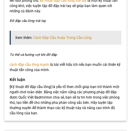
lên lưới phòng thủ.
kỹ thuật đập cầu lông trái tay
là một kỹ thuật tấn
công khó, việc luyện tập đỡ đập trái tay sẽ giúp bạn làm quen với
những cú đánh này.
Đỡ đập cầu lông trái tay
Xem thêm:
Cách Đập Cầu Xoáy Trong Cầu Lông
Tư thế và hướng vợt khi đỡ đập
cách đập cầu lông mạnh
là bài viết hữu ích nếu bạn muốn cải thiện kỹ
thuật tấn công của mình.
Kết luận
[Kỹ thuật đỡ đập cầu lông] là yếu tố then chốt giúp bạn trở thành một
người chơi toàn diện. Bằng việc nắm vững các phương pháp đỡ đập
được Quốc Việt Badminton chia sẻ, bạn sẽ tự tin hơn trong việc phòng
thủ, tạo tiền đề cho những pha phản công sắc bén. Hãy luyện tập
thường xuyên để thành thạo các kỹ thuật này và nâng cao trình độ
cầu lông của bạn.