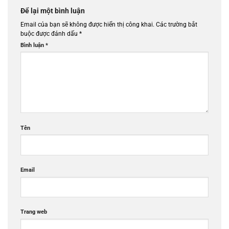
Để lại một bình luận
Email của bạn sẽ không được hiển thị công khai.
Các trường bắt
buộc được đánh dấu
*
Bình luận
*
Tên
Email
Trang web