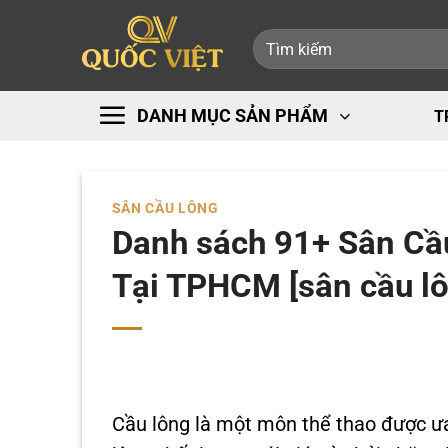
Bỏ
Tìm
qua
kiếm:
nội
dung
DANH MỤC SẢN PHẨM
T
SÂN CẦU LÔNG
Danh sách 91+ Sân Cầ
Tại TPHCM [sân cầu lô
Cầu lông là một môn thể thao được ư