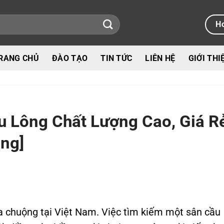
Ho
RANG CHỦ
ĐÀO TẠO
TIN TỨC
LIÊN HỆ
GIỚI THI
u Lông Chất Lượng Cao, Giá R
ng]
a chuộng tại Việt Nam. Việc tìm kiếm một sân cầu