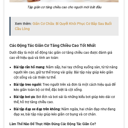
Tập giãn cơ tăng chiều cao cho người mới bắt đầu
Xem thêm:
Giãn Cơ Chữa: Bí Quyết Khôi Phục Cơ Bắp Sau Buổi
Cầu Lông
Các Động Tác Giãn Cơ Tăng Chiều Cao Tốt Nhất
Dưới đây là một số động tác giãn cơ tăng chiều cao được đánh giá
cao về hiệu quả và tính an toàn:
Bài tập rắn hổ mang:
Nằm sấp, hai tay chống xuống sàn, từ từ nâng
người lên cao, giữ tư thế trong vài giây. Bài tập này giúp kéo giãn
cột sống và cải thiện tư thế.
Bài tập treo người:
Treo người trên xà đơn là một cách hiệu quả để
kéo giãn toàn bộ cơ thể, đặc biệt là cột sống.
Bài tập bơi ựa:
Bơi ếch và bơi sải là những kiểu bơi giúp kéo dài cơ
thể, hỗ trợ tăng chiều cao.
Bài tập đạp xe đạp trên không:
Nằm ngửa, hai chân đạp như đang
đạp xe, bài tập này giúp kéo giãn cơ bụng và cơ chân.
Làm Thế Nào Để Thực Hiện Đúng Các Động Tác Giãn Cơ?