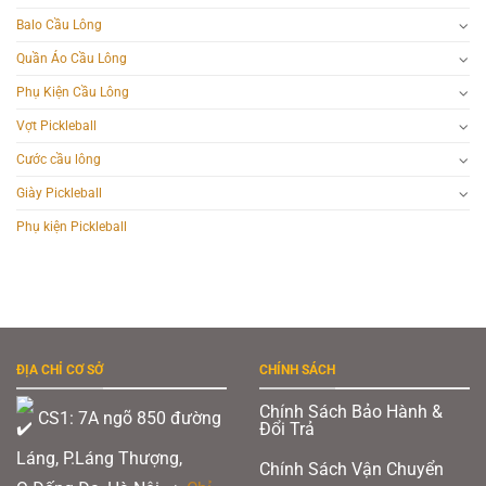
Balo Cầu Lông
Quần Áo Cầu Lông
Phụ Kiện Cầu Lông
Vợt Pickleball
Cước cầu lông
Giày Pickleball
Phụ kiện Pickleball
ĐỊA CHỈ CƠ SỞ
CHÍNH SÁCH
Chính Sách Bảo Hành &
CS1: 7A ngõ 850 đường
Đổi Trả
Láng, P.Láng Thượng,
Chính Sách Vận Chuyển