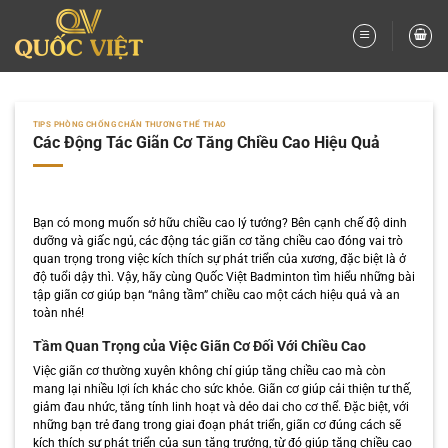
Bỏ
qua
nội
dung
TIPS PHÒNG CHỐNG CHẤN THƯƠNG THỂ THAO
Các Động Tác Giãn Cơ Tăng Chiều Cao Hiệu Quả
Bạn có mong muốn sở hữu chiều cao lý tưởng? Bên cạnh chế độ dinh
dưỡng và giấc ngủ, các động tác giãn cơ tăng chiều cao đóng vai trò
quan trọng trong việc kích thích sự phát triển của xương, đặc biệt là ở
độ tuổi dậy thì. Vậy, hãy cùng Quốc Việt Badminton tìm hiểu những bài
tập giãn cơ giúp bạn “nâng tầm” chiều cao một cách hiệu quả và an
toàn nhé!
Tầm Quan Trọng của Việc Giãn Cơ Đối Với Chiều Cao
Việc giãn cơ thường xuyên không chỉ giúp tăng chiều cao mà còn
mang lại nhiều lợi ích khác cho sức khỏe. Giãn cơ giúp cải thiện tư thế,
giảm đau nhức, tăng tính linh hoạt và dẻo dai cho cơ thể. Đặc biệt, với
những bạn trẻ đang trong giai đoạn phát triển, giãn cơ đúng cách sẽ
kích thích sự phát triển của sụn tăng trưởng, từ đó giúp tăng chiều cao