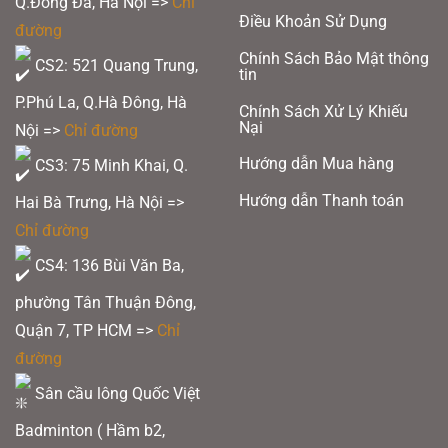
Q.Đống Đa, Hà Nội =>
Chỉ
Điều Khoản Sử Dụng
đường
Chính Sách Bảo Mật thông
CS2: 521 Quang Trung,
tin
P.Phú La, Q.Hà Đông, Hà
Chính Sách Xử Lý Khiếu
Nại
Nội =>
Chỉ đường
Hướng dẫn Mua hàng
CS3: 75 Minh Khai, Q.
Hướng dẫn Thanh toán
Hai Bà Trưng, Hà Nội =>
Chỉ đường
CS4: 136 Bùi Văn Ba,
phường Tân Thuận Đông,
Quận 7, TP HCM
=>
Chỉ
đường
Sân cầu lông Quốc Việt
Badminton ( Hầm b2,