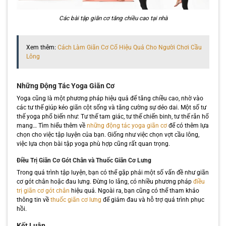
Các bài tập giãn cơ tăng chiều cao tại nhà
Xem thêm:
Cách Làm Giãn Cơ Cổ Hiệu Quả Cho Người Chơi Cầu
Lông
Những Động Tác Yoga Giãn Cơ
Yoga cũng là một phương pháp hiệu quả để tăng chiều cao, nhờ vào
các tư thế giúp kéo giãn cột sống và tăng cường sự dẻo dai. Một số tư
thế yoga phổ biến như: Tư thế tam giác, tư thế chiến binh, tư thế rắn hổ
mang… Tìm hiểu thêm về
những động tác yoga giãn cơ
để có thêm lựa
chọn cho việc tập luyện của bạn. Giống như việc chọn vợt cầu lông,
việc lựa chọn bài tập yoga phù hợp cũng rất quan trọng.
Điều Trị Giãn Cơ Gót Chân và Thuốc Giãn Cơ Lưng
Trong quá trình tập luyện, bạn có thể gặp phải một số vấn đề như giãn
cơ gót chân hoặc đau lưng. Đừng lo lắng, có nhiều phương pháp
điều
trị giãn cơ gót chân
hiệu quả. Ngoài ra, bạn cũng có thể tham khảo
thông tin về
thuốc giãn cơ lưng
để giảm đau và hỗ trợ quá trình phục
hồi.
Kết Luận