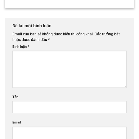
Để lại một bình luận
Email của bạn sẽ không được hiển thị công khai.
Các trường bắt
buộc được đánh dấu
*
Bình luận
*
Tên
Email