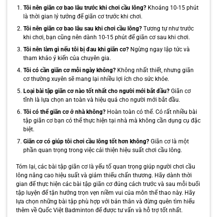
Tôi nên giãn cơ bao lâu trước khi chơi cầu lông?
Khoảng 10-15 phút
là thời gian lý tưởng để giãn cơ trước khi chơi.
Tôi nên giãn cơ bao lâu sau khi chơi cầu lông?
Tương tự như trước
khi chơi, bạn cũng nên dành 10-15 phút để giãn cơ sau khi chơi.
Tôi nên làm gì nếu tôi bị đau khi giãn cơ?
Ngừng ngay lập tức và
tham khảo ý kiến của chuyên gia.
Tôi có cần giãn cơ mỗi ngày không?
Không nhất thiết, nhưng giãn
cơ thường xuyên sẽ mang lại nhiều lợi ích cho sức khỏe.
Loại bài tập giãn cơ nào tốt nhất cho người mới bắt đầu?
Giãn cơ
tĩnh là lựa chọn an toàn và hiệu quả cho người mới bắt đầu.
Tôi có thể giãn cơ ở nhà không?
Hoàn toàn có thể. Có rất nhiều bài
tập giãn cơ bạn có thể thực hiện tại nhà mà không cần dụng cụ đặc
biệt.
Giãn cơ có giúp tôi chơi cầu lông tốt hơn không?
Giãn cơ là một
phần quan trọng trong việc cải thiện hiệu suất chơi cầu lông.
Tóm lại, các bài tập giãn cơ là yếu tố quan trọng giúp người chơi cầu
lông nâng cao hiệu suất và giảm thiểu chấn thương. Hãy dành thời
gian để thực hiện các bài tập giãn cơ đúng cách trước và sau mỗi buổi
tập luyện để tận hưởng trọn vẹn niềm vui của môn thể thao này. Hãy
lựa chọn những bài tập phù hợp với bản thân và đừng quên tìm hiểu
thêm về Quốc Việt Badminton để được tư vấn và hỗ trợ tốt nhất.