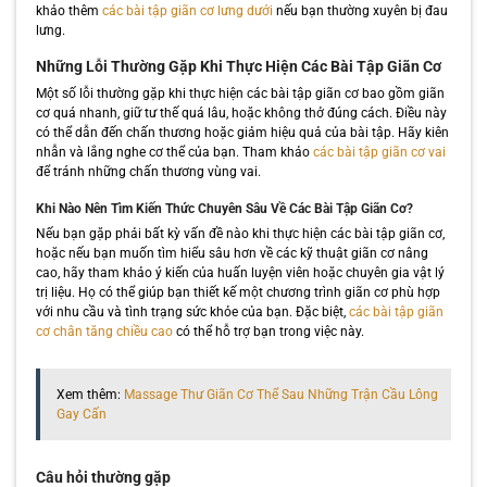
khảo thêm
các bài tập giãn cơ lưng dưới
nếu bạn thường xuyên bị đau
lưng.
Những Lỗi Thường Gặp Khi Thực Hiện Các Bài Tập Giãn Cơ
Một số lỗi thường gặp khi thực hiện các bài tập giãn cơ bao gồm giãn
cơ quá nhanh, giữ tư thế quá lâu, hoặc không thở đúng cách. Điều này
có thể dẫn đến chấn thương hoặc giảm hiệu quả của bài tập. Hãy kiên
nhẫn và lắng nghe cơ thể của bạn. Tham khảo
các bài tập giãn cơ vai
để tránh những chấn thương vùng vai.
Khi Nào Nên Tìm Kiến Thức Chuyên Sâu Về Các Bài Tập Giãn Cơ?
Nếu bạn gặp phải bất kỳ vấn đề nào khi thực hiện các bài tập giãn cơ,
hoặc nếu bạn muốn tìm hiểu sâu hơn về các kỹ thuật giãn cơ nâng
cao, hãy tham khảo ý kiến của huấn luyện viên hoặc chuyên gia vật lý
trị liệu. Họ có thể giúp bạn thiết kế một chương trình giãn cơ phù hợp
với nhu cầu và tình trạng sức khỏe của bạn. Đặc biệt,
các bài tập giãn
cơ chân tăng chiều cao
có thể hỗ trợ bạn trong việc này.
Xem thêm:
Massage Thư Giãn Cơ Thể Sau Những Trận Cầu Lông
Gay Cấn
Câu hỏi thường gặp