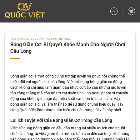
Bỏ
qua
nội
dung
TIPS PHÒNG CHỐNG CHẤN THƯƠNG THỂ THAO
Bóng Giãn Cơ: Bí Quyết Khỏe Mạnh Cho Người Chơi
Cầu Lông
Bóng giãn cơ là một công cụ hỗ trợ tập luyện và phục hồi không thể
thiếu đối với người chơi cầu lông. Việc sử dụng bóng giãn cơ đúng
cách không chỉ giúp làm giảm đau nhức cơ bắp sau những giờ luyện
tập căng thẳng mà còn hỗ trợ cải thiện tính linh hoạt, phạm vi chuyển
động của khớp, giúp bạn đạt hiệu suất cao hơn trên sân cầu. Vậy,
bóng giãn cơ là gì và làm thế nào để sử dụng chúng hiệu quả? Hãy
cùng Quốc Việt Badminton tìm hiểu chi tiết trong bài viết này nhé!
Lợi Ích Tuyệt Vời Của Bóng Giãn Cơ Trong Cầu Lông
Việc sử dụng bóng giãn cơ đều đặn mang lại nhiều lợi ích cho người
chơi cầu lông, từ việc giảm đau mỏi cơ bắp cho đến cải thiện khả năng
vận động. Bạn có thường xuyên cảm thấy đau mỏi sau những buổi tập