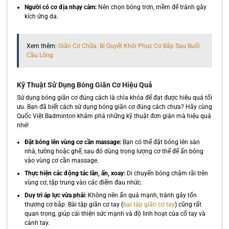
Người có cơ địa nhạy cảm:
Nên chọn bóng trơn, mềm để tránh gây
kích ứng da.
Xem thêm:
Giãn Cơ Chữa: Bí Quyết Khôi Phục Cơ Bắp Sau Buổi
Cầu Lông
Kỹ Thuật Sử Dụng Bóng Giãn Cơ Hiệu Quả
Sử dụng bóng giãn cơ đúng cách là chìa khóa để đạt được hiệu quả tối
ưu. Bạn đã biết cách sử dụng bóng giãn cơ đúng cách chưa? Hãy cùng
Quốc Việt Badminton khám phá những kỹ thuật đơn giản mà hiệu quả
nhé!
Đặt bóng lên vùng cơ cần massage:
Bạn có thể đặt bóng lên sàn
nhà, tường hoặc ghế, sau đó dùng trọng lượng cơ thể để ấn bóng
vào vùng cơ cần massage.
Thực hiện các động tác lăn, ấn, xoay:
Di chuyển bóng chậm rãi trên
vùng cơ, tập trung vào các điểm đau nhức.
Duy trì áp lực vừa phải:
Không nên ấn quá mạnh, tránh gây tổn
thương cơ bắp. Bài tập giãn cơ tay (
bai tập giãn cơ tay
) cũng rất
quan trọng, giúp cải thiện sức mạnh và độ linh hoạt của cổ tay và
cánh tay.