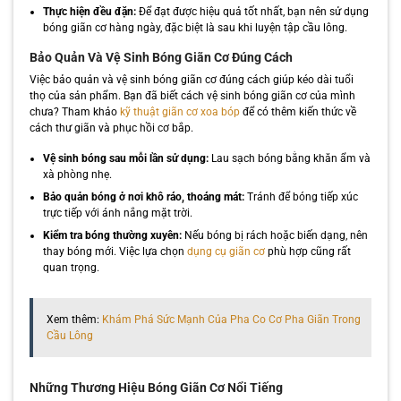
Thực hiện đều đặn:
Để đạt được hiệu quả tốt nhất, bạn nên sử dụng
bóng giãn cơ hàng ngày, đặc biệt là sau khi luyện tập cầu lông.
Bảo Quản Và Vệ Sinh Bóng Giãn Cơ Đúng Cách
Việc bảo quản và vệ sinh bóng giãn cơ đúng cách giúp kéo dài tuổi
thọ của sản phẩm. Bạn đã biết cách vệ sinh bóng giãn cơ của mình
chưa? Tham khảo
kỹ thuật giãn cơ xoa bóp
để có thêm kiến thức về
cách thư giãn và phục hồi cơ bắp.
Vệ sinh bóng sau mỗi lần sử dụng:
Lau sạch bóng bằng khăn ẩm và
xà phòng nhẹ.
Bảo quản bóng ở nơi khô ráo, thoáng mát:
Tránh để bóng tiếp xúc
trực tiếp với ánh nắng mặt trời.
Kiểm tra bóng thường xuyên:
Nếu bóng bị rách hoặc biến dạng, nên
thay bóng mới. Việc lựa chọn
dụng cụ giãn cơ
phù hợp cũng rất
quan trọng.
Xem thêm:
Khám Phá Sức Mạnh Của Pha Co Cơ Pha Giãn Trong
Cầu Lông
Những Thương Hiệu Bóng Giãn Cơ Nổi Tiếng