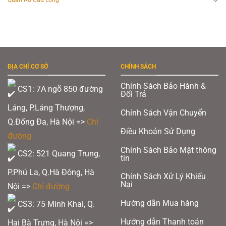
Quần Áo Cầu Lông
ĐỊA CHỈ CƠ SỞ
CHÍNH SÁCH
Chính Sách Bảo Hành &
CS1: 7A ngõ 850 đường
Đổi Trả
Láng, P.Láng Thượng,
Chính Sách Vận Chuyển
Q.Đống Đa, Hà Nội =>
Chỉ
Điều Khoản Sử Dụng
đường
Chính Sách Bảo Mật thông
CS2: 521 Quang Trung,
tin
P.Phú La, Q.Hà Đông, Hà
Chính Sách Xử Lý Khiếu
Nại
Nội =>
Chỉ đường
Hướng dẫn Mua hàng
CS3: 75 Minh Khai, Q.
Hướng dẫn Thanh toán
Hai Bà Trưng, Hà Nội =>