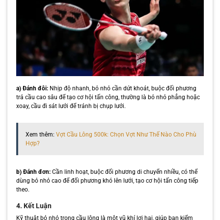
a) Đánh đôi:
Nhịp độ nhanh, bỏ nhỏ cần dứt khoát, buộc đối phương
trả cầu cao sâu để tạo cơ hội tấn công, thường là bỏ nhỏ phẳng hoặc
xoay, cầu đi sát lưới để tránh bị chụp lưới.
Xem thêm:
Vợt Cầu Lông 500k: Chọn Vợt Như Thế Nào Cho Phù
Hợp?
b) Đánh đơn:
Cần linh hoạt, buộc đối phương di chuyển nhiều, có thể
dùng bỏ nhỏ cao để đối phương khó lên lưới, tạo cơ hội tấn công tiếp
theo.
4. Kết Luận
Kỹ thuật bỏ nhỏ trong cầu lông là một vũ khí lợi hại, giúp bạn kiểm