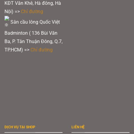
KĐT Văn Khê, Hà đông, Hà
Nội) =>
Chỉ đường
Sân cầu lông Quốc Việt
Badminton ( 136 Bùi Văn
Ba, P. Tân Thuận Đông, Q.7,
TP.HCM) =>
Chỉ đường
DỊCH VỤ TẠI SHOP
LIÊN HỆ