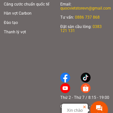
Căng cước chuẩn quốc tế
Email:
quocvietstorevn@gmail.com
Hàn vợt Carbon
Tư vấn:
0886 737 868
Đào tạo
Đặt sân cầu lông:
0383
121 131
Thanh lý vợt
Thứ 2 - Thứ 7 / 8:15 - 19:00
Chủ nhật / 8:15 - 17:00
Xin chào