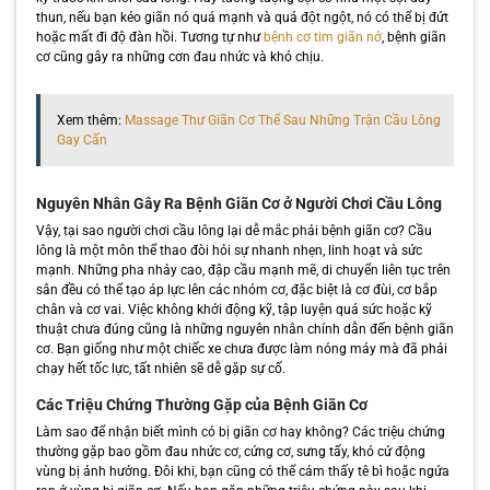
thun, nếu bạn kéo giãn nó quá mạnh và quá đột ngột, nó có thể bị đứt
hoặc mất đi độ đàn hồi. Tương tự như
bệnh cơ tim giãn nở
, bệnh giãn
cơ cũng gây ra những cơn đau nhức và khó chịu.
Xem thêm:
Massage Thư Giãn Cơ Thể Sau Những Trận Cầu Lông
Gay Cấn
Nguyên Nhân Gây Ra Bệnh Giãn Cơ ở Người Chơi Cầu Lông
Vậy, tại sao người chơi cầu lông lại dễ mắc phải bệnh giãn cơ? Cầu
lông là một môn thể thao đòi hỏi sự nhanh nhẹn, linh hoạt và sức
mạnh. Những pha nhảy cao, đập cầu mạnh mẽ, di chuyển liên tục trên
sân đều có thể tạo áp lực lên các nhóm cơ, đặc biệt là cơ đùi, cơ bắp
chân và cơ vai. Việc không khởi động kỹ, tập luyện quá sức hoặc kỹ
thuật chưa đúng cũng là những nguyên nhân chính dẫn đến bệnh giãn
cơ. Bạn giống như một chiếc xe chưa được làm nóng máy mà đã phải
chạy hết tốc lực, tất nhiên sẽ dễ gặp sự cố.
Các Triệu Chứng Thường Gặp của Bệnh Giãn Cơ
Làm sao để nhận biết mình có bị giãn cơ hay không? Các triệu chứng
thường gặp bao gồm đau nhức cơ, cứng cơ, sưng tấy, khó cử động
vùng bị ảnh hưởng. Đôi khi, bạn cũng có thể cảm thấy tê bì hoặc ngứa