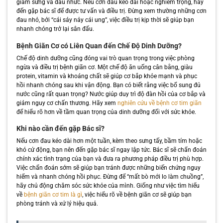
giảm sưng và đau nhức. Nếu cơn đau kéo dài hoặc nghiêm trọng, hãy
đến gặp bác sĩ để được tư vấn và điều trị. Đừng xem thường những cơn
đau nhỏ, bởi “cái sảy nảy cái ung”, việc điều trị kịp thời sẽ giúp bạn
nhanh chóng trở lại sân đấu.
Bệnh Giãn Cơ có Liên Quan đến Chế Độ Dinh Dưỡng?
Chế độ dinh dưỡng cũng đóng vai trò quan trọng trong việc phòng
ngừa và điều trị bệnh giãn cơ. Một chế độ ăn uống cân bằng, giàu
protein, vitamin và khoáng chất sẽ giúp cơ bắp khỏe mạnh và phục
hồi nhanh chóng sau khi vận động. Bạn có biết rằng việc bổ sung đủ
nước cũng rất quan trọng? Nước giúp duy trì độ đàn hồi của cơ bắp và
giảm nguy cơ chấn thương. Hãy xem
nghiên cứu về bệnh cơ tim giãn
để hiểu rõ hơn về tầm quan trọng của dinh dưỡng đối với sức khỏe.
Khi nào cần đến gặp Bác sĩ?
Nếu cơn đau kéo dài hơn một tuần, kèm theo sưng tấy, bầm tím hoặc
khó cử động, bạn nên đến gặp bác sĩ ngay lập tức. Bác sĩ sẽ chẩn đoán
chính xác tình trạng của bạn và đưa ra phương pháp điều trị phù hợp.
Việc chẩn đoán sớm sẽ giúp bạn tránh được những biến chứng nguy
hiểm và nhanh chóng hồi phục. Đừng để “mất bò mới lo làm chuồng”,
hãy chủ động chăm sóc sức khỏe của mình. Giống như việc tìm hiểu
về
bệnh giãn cơ tim là gì
, việc hiểu rõ về bệnh giãn cơ sẽ giúp bạn
phòng tránh và xử lý hiệu quả.