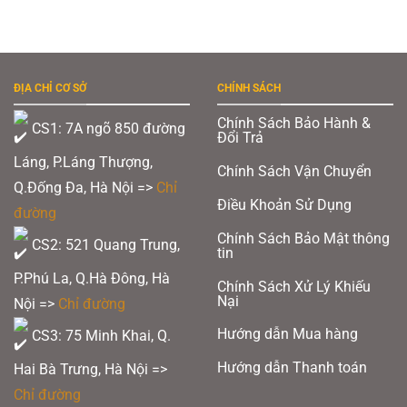
ĐỊA CHỈ CƠ SỞ
CHÍNH SÁCH
Chính Sách Bảo Hành &
CS1: 7A ngõ 850 đường
Đổi Trả
Láng, P.Láng Thượng,
Chính Sách Vận Chuyển
Q.Đống Đa, Hà Nội =>
Chỉ
Điều Khoản Sử Dụng
đường
Chính Sách Bảo Mật thông
CS2: 521 Quang Trung,
tin
P.Phú La, Q.Hà Đông, Hà
Chính Sách Xử Lý Khiếu
Nại
Nội =>
Chỉ đường
Hướng dẫn Mua hàng
CS3: 75 Minh Khai, Q.
Hướng dẫn Thanh toán
Hai Bà Trưng, Hà Nội =>
Chỉ đường