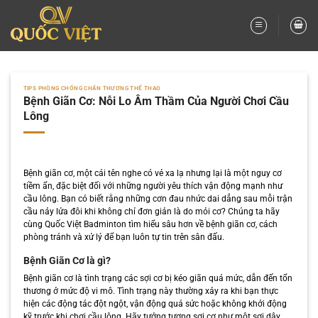
Bỏ
qua
nội
dung
TIPS PHÒNG CHỐNG CHẤN THƯƠNG THỂ THAO
Bệnh Giãn Cơ: Nỗi Lo Âm Thầm Của Người Chơi Cầu
Lông
Bệnh giãn cơ, một cái tên nghe có vẻ xa lạ nhưng lại là một nguy cơ
tiềm ẩn, đặc biệt đối với những người yêu thích vận động mạnh như
cầu lông. Bạn có biết rằng những cơn đau nhức dai dẳng sau mỗi trận
cầu nảy lửa đôi khi không chỉ đơn giản là do mỏi cơ? Chúng ta hãy
cùng Quốc Việt Badminton tìm hiểu sâu hơn về bệnh giãn cơ, cách
phòng tránh và xử lý để bạn luôn tự tin trên sân đấu.
Bệnh Giãn Cơ là gì?
Bệnh giãn cơ là tình trạng các sợi cơ bị kéo giãn quá mức, dẫn đến tổn
thương ở mức độ vi mô. Tình trạng này thường xảy ra khi bạn thực
hiện các động tác đột ngột, vận động quá sức hoặc không khởi động
kỹ trước khi chơi cầu lông. Hãy tưởng tượng sợi cơ như một sợi dây