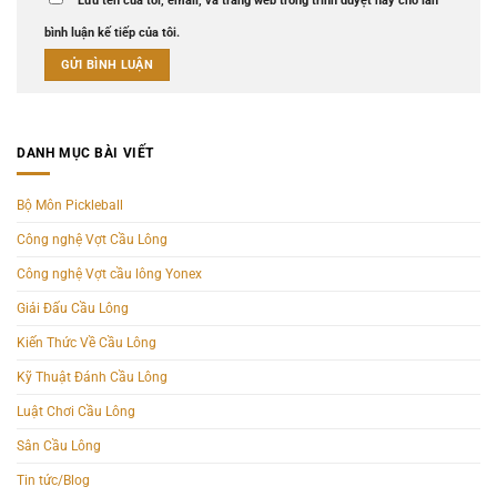
Lưu tên của tôi, email, và trang web trong trình duyệt này cho lần
bình luận kế tiếp của tôi.
DANH MỤC BÀI VIẾT
Bộ Môn Pickleball
Công nghệ Vợt Cầu Lông
Công nghệ Vợt cầu lông Yonex
Giải Đấu Cầu Lông
Kiến Thức Về Cầu Lông
Kỹ Thuật Đánh Cầu Lông
Luật Chơi Cầu Lông
Sân Cầu Lông
Tin tức/Blog