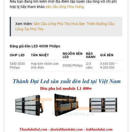
Nếu bạn đang tìm kiếm một địa điểm tập luyện cầu lông với chi phí
hợp lý, hãy tham khảo
sân cầu lông Hòa Hưng
.
Xem thêm:
Sân Cầu Lông Phú Thọ Hoa Sen: Thiên Đường Cầu
Lông Tại Phú Thọ
Bảng giá đèn LED 400W Philips
NGUỒN ĐÈN
BẢO
CHIP LED
TẢN NHIỆT
GIÁ ĐÈN
LED
HÀNH
SMD 3030
Hợp kim nhôm sơn
2/3
3.650.000 –
DONE/Philips
Philips
tĩnh điện
năm
4.200.000