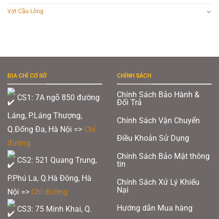
Vợt Cầu Lông
ĐỊA CHỈ CƠ SỞ
CHÍNH SÁCH
Chính Sách Bảo Hành &
CS1: 7A ngõ 850 đường
Đổi Trả
Láng, P.Láng Thượng,
Chính Sách Vận Chuyển
Q.Đống Đa, Hà Nội =>
Chỉ
Điều Khoản Sử Dụng
đường
Chính Sách Bảo Mật thông
CS2: 521 Quang Trung,
tin
P.Phú La, Q.Hà Đông, Hà
Chính Sách Xử Lý Khiếu
Nại
Nội =>
Chỉ đường
Hướng dẫn Mua hàng
CS3: 75 Minh Khai, Q.