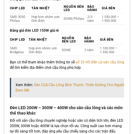
NGUỒN ĐÈN
BẢO
CHIP LED
TẢN NHIỆT
GIÁ ĐÈN
LED
HÀNH
SMD 3030
Hợp kim nhôm sơn
2/3
1.530.000 –
DONE/Philips
Philips
tĩnh điện
năm
1.950.000
Bảng giá đèn LED 150W giá rẻ
NGUỒN
BẢO
CHIP LED
TẢN NHIỆT
GIÁ ĐÈN
ĐÈN LED
HÀNH
SMD
Hợp kim nhôm sơn
1.100.000 –
DONE
2 năm
Bridgelux
tĩnh điện
1.550.000
Bạn có thể tham khảo thêm thông tin về
số 32 Hồ Đền Lừ sân cầu lông
để tìm kiếm địa điểm chơi cầu lông phù hợp.
Xem thêm:
Sân CLB Cầu Lông Bình Thạnh: Thiên Đường Cho Người
Đam Mê
Đèn LED 200W – 300W – 400W cho sân cầu lông và các môn
thể thao khác
Đối với sân cầu lông chuyên nghiệp hoặc sân có diện tích lớn, đèn LED
200W, 300W hoặc 400W là lựa chọn tối ưu. Công suất cao hơn mang
lại độ sáng tốt hơn, đáp ứng yêu cầu chiếu sáng cho các trận đấu