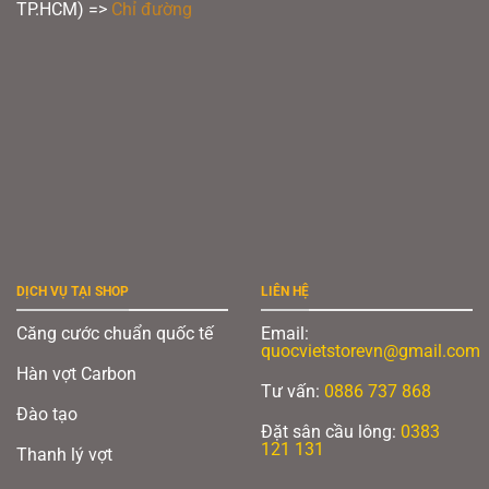
TP.HCM) =>
Chỉ đường
DỊCH VỤ TẠI SHOP
LIÊN HỆ
Căng cước chuẩn quốc tế
Email:
quocvietstorevn@gmail.com
Hàn vợt Carbon
Tư vấn:
0886 737 868
Đào tạo
Đặt sân cầu lông:
0383
121 131
Thanh lý vợt