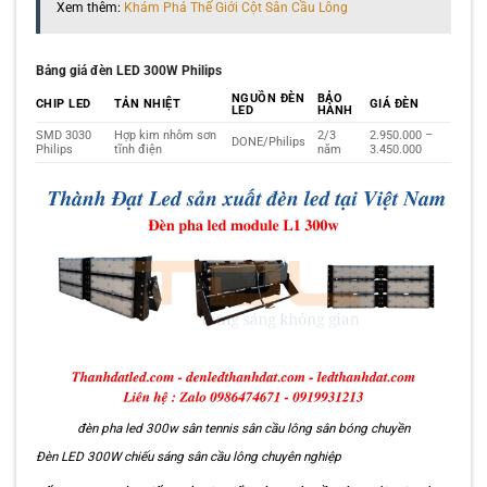
Xem thêm:
Khám Phá Thế Giới Cột Sân Cầu Lông
Bảng giá đèn LED 300W Philips
NGUỒN ĐÈN
BẢO
CHIP LED
TẢN NHIỆT
GIÁ ĐÈN
LED
HÀNH
SMD 3030
Hợp kim nhôm sơn
2/3
2.950.000 –
DONE/Philips
Philips
tĩnh điện
năm
3.450.000
đèn pha led 300w sân tennis sân cầu lông sân bóng chuyền
Đèn LED 300W chiếu sáng sân cầu lông chuyên nghiệp