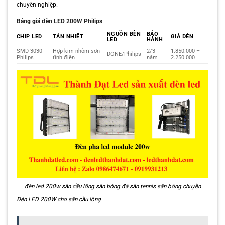
chuyên nghiệp.
Bảng giá đèn LED 200W Philips
NGUỒN ĐÈN
BẢO
CHIP LED
TẢN NHIỆT
GIÁ ĐÈN
LED
HÀNH
SMD 3030
Hợp kim nhôm sơn
2/3
1.850.000 –
DONE/Philips
Philips
tĩnh điện
năm
2.250.000
đèn led 200w sân cầu lông sân bóng đá sân tennis sân bóng chuyền
Đèn LED 200W cho sân cầu lông