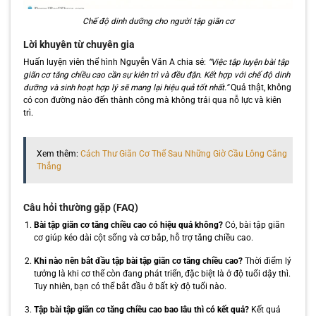
Chế độ dinh dưỡng cho người tập giãn cơ
Lời khuyên từ chuyên gia
Huấn luyện viên thể hình Nguyễn Văn A chia sẻ:
“Việc tập luyện bài tập
giãn cơ tăng chiều cao cần sự kiên trì và đều đặn. Kết hợp với chế độ dinh
dưỡng và sinh hoạt hợp lý sẽ mang lại hiệu quả tốt nhất.”
Quả thật, không
có con đường nào đến thành công mà không trải qua nỗ lực và kiên
trì.
Xem thêm:
Cách Thư Giãn Cơ Thể Sau Những Giờ Cầu Lông Căng
Thẳng
Câu hỏi thường gặp (FAQ)
Bài tập giãn cơ tăng chiều cao có hiệu quả không?
Có, bài tập giãn
cơ giúp kéo dài cột sống và cơ bắp, hỗ trợ tăng chiều cao.
Khi nào nên bắt đầu tập bài tập giãn cơ tăng chiều cao?
Thời điểm lý
tưởng là khi cơ thể còn đang phát triển, đặc biệt là ở độ tuổi dậy thì.
Tuy nhiên, bạn có thể bắt đầu ở bất kỳ độ tuổi nào.
Tập bài tập giãn cơ tăng chiều cao bao lâu thì có kết quả?
Kết quả