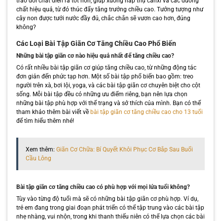
trao đổi chất diễn ra tốt hơn, giúp xương hấp thụ canxi và các dưỡng
chất hiệu quả, từ đó thúc đẩy tăng trưởng chiều cao. Tưởng tượng như
cây non được tưới nước đầy đủ, chắc chắn sẽ vươn cao hơn, đúng
không?
Các Loại Bài Tập Giãn Cơ Tăng Chiều Cao Phổ Biến
Những bài tập giãn cơ nào hiệu quả nhất để tăng chiều cao?
Có rất nhiều bài tập giãn cơ giúp tăng chiều cao, từ những động tác
đơn giản đến phức tạp hơn. Một số bài tập phổ biến bao gồm: treo
người trên xà, bơi lội, yoga, và các bài tập giãn cơ chuyên biệt cho cột
sống. Mỗi bài tập đều có những ưu điểm riêng, bạn nên lựa chọn
những bài tập phù hợp với thể trạng và sở thích của mình. Bạn có thể
tham khảo thêm bài viết về
bài tập giãn cơ tăng chiều cao cho 13 tuổi
để tìm hiểu thêm nhé!
Xem thêm:
Giãn Cơ Chữa: Bí Quyết Khôi Phục Cơ Bắp Sau Buổi
Cầu Lông
Bài tập giãn cơ tăng chiều cao có phù hợp với mọi lứa tuổi không?
Tùy vào từng độ tuổi mà sẽ có những bài tập giãn cơ phù hợp. Ví dụ,
trẻ em đang trong giai đoạn phát triển có thể tập trung vào các bài tập
nhẹ nhàng, vui nhộn, trong khi thanh thiếu niên có thể lựa chọn các bài