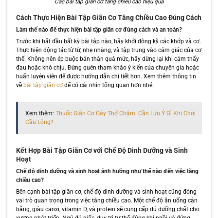
Các bài tập giãn cơ tăng chiều cao hiệu quả
Cách Thực Hiện Bài Tập Giãn Cơ Tăng Chiều Cao Đúng Cách
Làm thế nào để thực hiện bài tập giãn cơ đúng cách và an toàn?
Trước khi bắt đầu bất kỳ bài tập nào, hãy khởi động kỹ các khớp và cơ.
Thực hiện động tác từ từ, nhẹ nhàng, và tập trung vào cảm giác của cơ
thể. Không nên ép buộc bản thân quá mức, hãy dừng lại khi cảm thấy
đau hoặc khó chịu. Đừng quên tham khảo ý kiến của chuyên gia hoặc
huấn luyện viên để được hướng dẫn chi tiết hơn. Xem thêm thông tin
về
bài tập giãn cơ
để có cái nhìn tổng quan hơn nhé.
Xem thêm:
Thuốc Giãn Cơ Gây Thở Chậm: Cần Lưu Ý Gì Khi Chơi
Cầu Lông?
Kết Hợp Bài Tập Giãn Cơ với Chế Độ Dinh Dưỡng và Sinh
Hoạt
Chế độ dinh dưỡng và sinh hoạt ảnh hưởng như thế nào đến việc tăng
chiều cao?
Bên cạnh bài tập giãn cơ, chế độ dinh dưỡng và sinh hoạt cũng đóng
vai trò quan trọng trong việc tăng chiều cao. Một chế độ ăn uống cân
bằng, giàu canxi, vitamin D, và protein sẽ cung cấp đủ dưỡng chất cho
xương phát triển. Ngủ đủ giấc, duy trì tư thế đúng khi ngồi và đứng