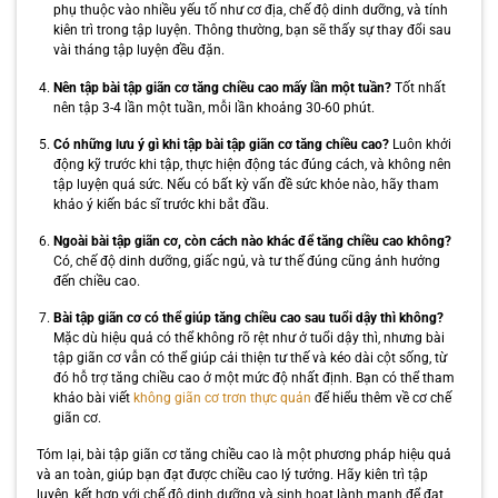
phụ thuộc vào nhiều yếu tố như cơ địa, chế độ dinh dưỡng, và tính
kiên trì trong tập luyện. Thông thường, bạn sẽ thấy sự thay đổi sau
vài tháng tập luyện đều đặn.
Nên tập bài tập giãn cơ tăng chiều cao mấy lần một tuần?
Tốt nhất
nên tập 3-4 lần một tuần, mỗi lần khoảng 30-60 phút.
Có những lưu ý gì khi tập bài tập giãn cơ tăng chiều cao?
Luôn khởi
động kỹ trước khi tập, thực hiện động tác đúng cách, và không nên
tập luyện quá sức. Nếu có bất kỳ vấn đề sức khỏe nào, hãy tham
khảo ý kiến bác sĩ trước khi bắt đầu.
Ngoài bài tập giãn cơ, còn cách nào khác để tăng chiều cao không?
Có, chế độ dinh dưỡng, giấc ngủ, và tư thế đúng cũng ảnh hưởng
đến chiều cao.
Bài tập giãn cơ có thể giúp tăng chiều cao sau tuổi dậy thì không?
Mặc dù hiệu quả có thể không rõ rệt như ở tuổi dậy thì, nhưng bài
tập giãn cơ vẫn có thể giúp cải thiện tư thế và kéo dài cột sống, từ
đó hỗ trợ tăng chiều cao ở một mức độ nhất định. Bạn có thể tham
khảo bài viết
không giãn cơ trơn thực quản
để hiểu thêm về cơ chế
giãn cơ.
Tóm lại, bài tập giãn cơ tăng chiều cao là một phương pháp hiệu quả
và an toàn, giúp bạn đạt được chiều cao lý tưởng. Hãy kiên trì tập
luyện, kết hợp với chế độ dinh dưỡng và sinh hoạt lành mạnh để đạt