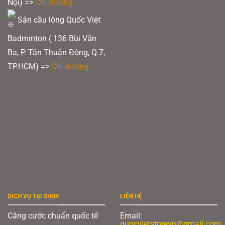
Nội) =>
Chỉ đường
Sân cầu lông Quốc Việt
Badminton ( 136 Bùi Văn
Ba, P. Tân Thuận Đông, Q.7,
TP.HCM) =>
Chỉ đường
DỊCH VỤ TẠI SHOP
LIÊN HỆ
Căng cước chuẩn quốc tế
Email:
quocvietstorevn@gmail.com