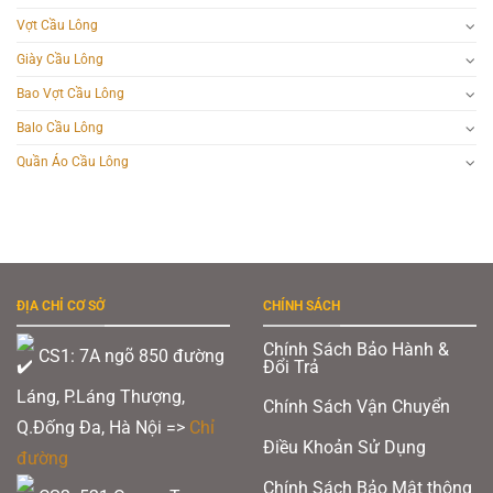
Vợt Cầu Lông
Giày Cầu Lông
Bao Vợt Cầu Lông
Balo Cầu Lông
Quần Áo Cầu Lông
ĐỊA CHỈ CƠ SỞ
CHÍNH SÁCH
Chính Sách Bảo Hành &
CS1: 7A ngõ 850 đường
Đổi Trả
Láng, P.Láng Thượng,
Chính Sách Vận Chuyển
Q.Đống Đa, Hà Nội =>
Chỉ
Điều Khoản Sử Dụng
đường
Chính Sách Bảo Mật thông