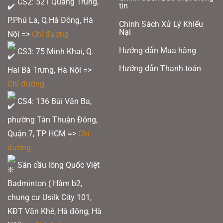
CS2: 521 Quang Trung,
tin
P.Phú La, Q.Hà Đông, Hà
Chính Sách Xử Lý Khiếu
Nại
Nội =>
Chỉ đường
Hướng dẫn Mua hàng
CS3: 75 Minh Khai, Q.
Hướng dẫn Thanh toán
Hai Bà Trưng, Hà Nội =>
Chỉ đường
CS4: 136 Bùi Văn Ba,
phường Tân Thuận Đông,
Quận 7, TP HCM
=>
Chỉ
đường
Sân cầu lông Quốc Việt
Badminton ( Hầm b2,
chung cư Usilk City 101,
KĐT Văn Khê, Hà đông, Hà