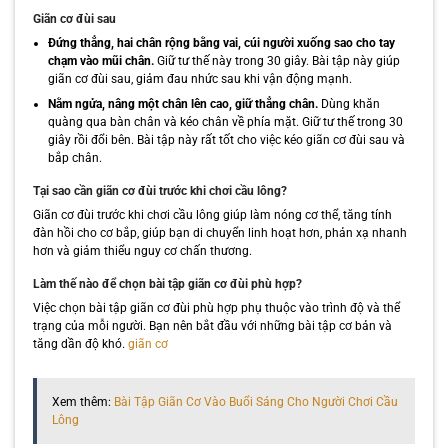
Giãn cơ đùi sau
Đứng thẳng, hai chân rộng bằng vai, cúi người xuống sao cho tay
chạm vào mũi chân.
Giữ tư thế này trong 30 giây. Bài tập này giúp
giãn cơ đùi sau, giảm đau nhức sau khi vận động mạnh.
Nằm ngửa, nâng một chân lên cao, giữ thẳng chân.
Dùng khăn
quàng qua bàn chân và kéo chân về phía mặt. Giữ tư thế trong 30
giây rồi đổi bên. Bài tập này rất tốt cho việc kéo giãn cơ đùi sau và
bắp chân.
Tại sao cần giãn cơ đùi trước khi chơi cầu lông?
Giãn cơ đùi trước khi chơi cầu lông giúp làm nóng cơ thể, tăng tính
đàn hồi cho cơ bắp, giúp bạn di chuyển linh hoạt hơn, phản xạ nhanh
hơn và giảm thiểu nguy cơ chấn thương.
Làm thế nào để chọn bài tập giãn cơ đùi phù hợp?
Việc chọn bài tập giãn cơ đùi phù hợp phụ thuộc vào trình độ và thể
trạng của mỗi người. Bạn nên bắt đầu với những bài tập cơ bản và
tăng dần độ khó.
giãn cơ
Xem thêm:
Bài Tập Giãn Cơ Vào Buổi Sáng Cho Người Chơi Cầu
Lông