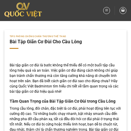
Bỏ
qua
nội
dung
TIPS PHÒNG CHỐNG CHẤN THƯƠNG THỂ THAO
Bài Tập Giãn Cơ Đùi Cho Cầu Lông
Bài tập giãn cơ đùi là bước không thể thiếu để có một buổi tập cầu
lông hiệu quả và an toàn. Việc giãn cơ đùi đúng cách không chỉ giúp
bạn tránh chấn thương mà còn tăng cường khả năng di chuyển linh
hoạt trên sân. Bạn đã biết cách giãn cơ đùi sao cho đúng chưa? Hãy
cùng Quốc Việt Badminton tìm hiểu chi tiết về tầm quan trọng và các
bài tập giãn cơ đùi hiệu quả nhé!
Tầm Quan Trọng của Bài Tập Giãn Cơ Đùi trong Cầu Lông
Trong cầu lông, đôi chân, đặc biệt là cơ đùi, phải hoạt động liên tục với
cường độ cao. Từ những bước chạy nhanh, bật nhảy smash cầu đến
những pha đỡ cầu phản xạ, tất cả đều đòi hỏi cơ đùi phải ở trạng thái
tốt nhất. Nếu cơ đùi bị cứng hoặc thiếu linh hoạt, bạn dễ bị chuột rút,
đau nhức, thậm chí là chấn thương nghiêm trọng. Bài tập giãn cơ đùi