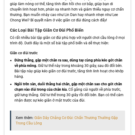
giúp làm nóng cơ thể, tăng tính đàn hồi cho cơ bắp, giúp bạn di
chuyển linh hoạt hơn, phản xạ nhanh hơn và giảm thiểu nguy cơ chấn
thương. Bạn muốn nhảy cao như Lin Dan hay nhanh nhẹn như Lee
Chong Wei? Bí quyết nằm ở việc giãn cơ đùi đúng cách đấy!
Các Loại Bài Tập Giãn Cơ Đùi Phổ Biến
Có rất nhiều bài tập giãn cơ đùi phù hợp với người chơi cầu lông ở mọi
trình độ. Dưới đây là một số bài tập phổ biến và dễ thực hiện:
Giãn cơ đùi trước
Đứng thẳng, gập một chân ra sau, dùng tay cùng phía kéo gót chân
về phía mông.
Giữ tư thế này trong khoảng 30 giây, sau đó đổi bên.
Bài tập này giúp kéo giãn cơ đùi trước, tăng tính linh hoạt cho khớp
háng.
Ngồi trên sàn, duỗi thẳng hai chân, gập một chân sao cho gót chân
chạm vào đùi trong của chân kia.
Cố gắng cúi người về phía trước,
giữ lưng thẳng. Giữ tư thế trong 30 giây rồi đổi bên. Bạn có thể cảm
nhận được sự kéo giãn ở mặt trước của đùi.
Xem thêm:
Giãn Dây Chằng Cơ Đùi: Chấn Thương Thường Gặp
Trong Cầu Lông