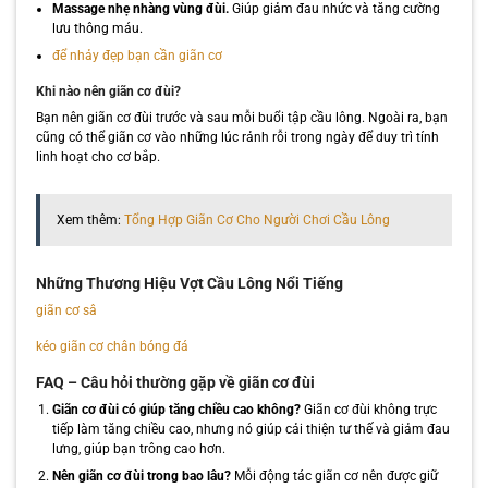
Massage nhẹ nhàng vùng đùi.
Giúp giảm đau nhức và tăng cường
lưu thông máu.
để nhảy đẹp bạn cần giãn cơ
Khi nào nên giãn cơ đùi?
Bạn nên giãn cơ đùi trước và sau mỗi buổi tập cầu lông. Ngoài ra, bạn
cũng có thể giãn cơ vào những lúc rảnh rỗi trong ngày để duy trì tính
linh hoạt cho cơ bắp.
Xem thêm:
Tổng Hợp Giãn Cơ Cho Người Chơi Cầu Lông
Những Thương Hiệu Vợt Cầu Lông Nổi Tiếng
giãn cơ sâ
kéo giãn cơ chân bóng đá
FAQ – Câu hỏi thường gặp về giãn cơ đùi
Giãn cơ đùi có giúp tăng chiều cao không?
Giãn cơ đùi không trực
tiếp làm tăng chiều cao, nhưng nó giúp cải thiện tư thế và giảm đau
lưng, giúp bạn trông cao hơn.
Nên giãn cơ đùi trong bao lâu?
Mỗi động tác giãn cơ nên được giữ