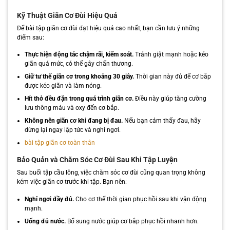
Kỹ Thuật Giãn Cơ Đùi Hiệu Quả
Để bài tập giãn cơ đùi đạt hiệu quả cao nhất, bạn cần lưu ý những
điểm sau:
Thực hiện động tác chậm rãi, kiểm soát.
Tránh giật mạnh hoặc kéo
giãn quá mức, có thể gây chấn thương.
Giữ tư thế giãn cơ trong khoảng 30 giây.
Thời gian này đủ để cơ bắp
được kéo giãn và làm nóng.
Hít thở đều đặn trong quá trình giãn cơ.
Điều này giúp tăng cường
lưu thông máu và oxy đến cơ bắp.
Không nên giãn cơ khi đang bị đau.
Nếu bạn cảm thấy đau, hãy
dừng lại ngay lập tức và nghỉ ngơi.
bài tập giãn cơ toàn thân
Bảo Quản và Chăm Sóc Cơ Đùi Sau Khi Tập Luyện
Sau buổi tập cầu lông, việc chăm sóc cơ đùi cũng quan trọng không
kém việc giãn cơ trước khi tập. Bạn nên:
Nghỉ ngơi đầy đủ.
Cho cơ thể thời gian phục hồi sau khi vận động
mạnh.
Uống đủ nước.
Bổ sung nước giúp cơ bắp phục hồi nhanh hơn.