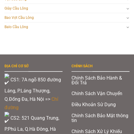
Giày Cầu Lông
Bao Vợt Cầu Lông
Balo Cầu Lông
ĐỊA CHỈ CƠ SỞ
CHÍNH SÁCH
Chính Sách Bảo Hành &
CS1: 7A ngõ 850 đường
Đổi Trả
Láng, P.Láng Thượng,
Chính Sách Vận Chuyển
Q.Đống Đa, Hà Nội =>
Chỉ
Điều Khoản Sử Dụng
đường
Chính Sách Bảo Mật thông
CS2: 521 Quang Trung,
tin
P.Phú La, Q.Hà Đông, Hà
Chính Sách Xử Lý Khiếu