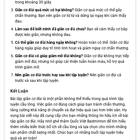
trong khoảng 30 giây.
Giãn cơ đùi quá mức có hại không?
Giãn cơ quá mức có thể gây
chấn thương. Bạn nên giãn cơ từ từ và dừng lại ngay khi cảm thấy
đau.
Làm sao để biết mình đã giãn cơ đủ chưa?
Bạn sẽ cảm thấy cơ bắp
được kéo giãn, nhưng không đau.
Có thể giãn cơ đùi hàng ngày không?
Hoàn toàn có thể. Giãn cơ đùi
hàng ngày giúp duy trì tính linh hoạt và giảm nguy cơ chấn thương.
Giãn cơ đùi có giúp giảm mỡ đùi không?
Giãn cơ đùi không trực tiếp
giảm mỡ đùi, nhưng nó giúp cải thiện tuần hoàn máu, hỗ trợ quá
trình giảm mỡ.
Nên giãn cơ đùi trước hay sau khi tập luyện?
Nên giãn cơ đùi cả
trước và sau khi tập luyện.
Kết Luận
Bài tập giãn cơ đùi là một phần không thể thiếu trong quá trình tập
luyện cầu lông. Việc giãn cơ đúng cách giúp bạn tránh chấn thương,
tăng cường khả năng di chuyển và đạt hiệu quả cao hơn trên sân. Hy
vọng bài viết này đã cung cấp cho bạn những thông tin hữu ích về bài
tập giãn cơ đùi. Hãy nhớ ghé thăm Quốc Việt Badminton để tìm hiểu
thêm nhiều kiến thức bổ ích về cầu lông và lựa chọn cho mình những
sản phẩm chất lượng nhất. Chúc bạn có những buổi tập luyện hiệu
quả và an toàn!