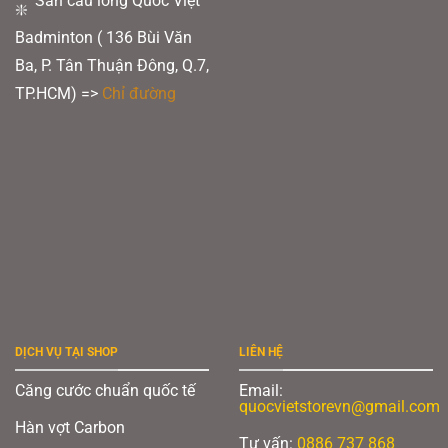
Sân cầu lông Quốc Việt
Badminton ( 136 Bùi Văn
Ba, P. Tân Thuận Đông, Q.7,
TP.HCM) =>
Chỉ đường
DỊCH VỤ TẠI SHOP
LIÊN HỆ
Căng cước chuẩn quốc tế
Email:
quocvietstorevn@gmail.com
Hàn vợt Carbon
Tư vấn:
0886 737 868