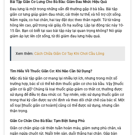
Bài Tập Giãn Cơ Lưng Cho Bà Bầu: Giảm Đau Nhức Hiệu Quả
Đau lưng là một trong những vấn đề thường gặp ở bà bầu. Bài tập
giãn cơ lưng giúp giảm đau nhức, cải thiện tư thế, và hỗ trợ cột sống.
Nằm ngửa, co hai chân, hai tay đặt dọc theo thân người. Từ từ nâng
hông lên cao, giữ trong vài giây, rồi hạ xuống. Lặp lại động tác này 10-
15 lần. Bạn có biết tại sao bài tập này lại quan trọng không? Nó giúp
giảm áp lực lên cột sống, từ đó giảm đau lưng hiệu quả.
Xem thêm:
Cách Chữa Giãn Cơ Tay Khi Chơi Cầu Lông
Tìm Hiểu Về Thuốc Giãn Cơ: Khi Nào Cần Sử Dụng?
Mặc dù bài tập giãn cơ mang lại nhiều lợi ích, nhưng trong một số
trường hợp, bác sĩ có thể kê đơn thuốc giãn cơ cho bà bầu. Vậy [thuốc
giãn cơ là gì]? Chúng là loại thuốc giúp giảm co thắt cơ, thường được
sử dụng để điều trị đau nhức cơ. Tuy nhiên, việc sử dụng thuốc giãn cơ
trong thai kỳ cần được sự chỉ định và theo dõi chặt chẽ của bác sĩ. Một
số loại [thuốc giãn cơ hoành] cũng có thể được sử dụng, nhưng cần
thận trọng.
Giãn Cơ Chân Cho Bà Bầu: Tạm Biệt Sưng Phù
Giãn cơ chân giúp cải thiện tuần hoàn máu, giảm sưng phù chân, và
ngăn ngừa chuột rút. Ngồi trên sàn, duỗi thẳng hai chân. Gập bàn