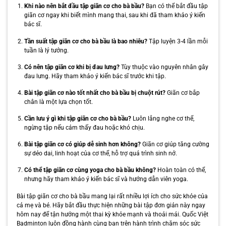
Khi nào nên bắt đầu tập giãn cơ cho bà bầu?
Bạn có thể bắt đầu tập
giãn cơ ngay khi biết mình mang thai, sau khi đã tham khảo ý kiến
bác sĩ.
Tần suất tập giãn cơ cho bà bầu là bao nhiêu?
Tập luyện 3-4 lần mỗi
tuần là lý tưởng.
Có nên tập giãn cơ khi bị đau lưng?
Tùy thuộc vào nguyên nhân gây
đau lưng. Hãy tham khảo ý kiến bác sĩ trước khi tập.
Bài tập giãn cơ nào tốt nhất cho bà bầu bị chuột rút?
Giãn cơ bắp
chân là một lựa chọn tốt.
Cần lưu ý gì khi tập giãn cơ cho bà bầu?
Luôn lắng nghe cơ thể,
ngừng tập nếu cảm thấy đau hoặc khó chịu.
Bài tập giãn cơ có giúp dễ sinh hơn không?
Giãn cơ giúp tăng cường
sự dẻo dai, linh hoạt của cơ thể, hỗ trợ quá trình sinh nở.
Có thể tập giãn cơ cùng yoga cho bà bầu không?
Hoàn toàn có thể,
nhưng hãy tham khảo ý kiến bác sĩ và hướng dẫn viên yoga.
Bài tập giãn cơ cho bà bầu mang lại rất nhiều lợi ích cho sức khỏe của
cả mẹ và bé. Hãy bắt đầu thực hiện những bài tập đơn giản này ngay
hôm nay để tận hưởng một thai kỳ khỏe mạnh và thoải mái. Quốc Việt
Badminton luôn đồng hành cùng bạn trên hành trình chăm sóc sức