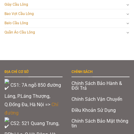
Giày Cầu Lông
Bao Vợt Cầu Lông
Balo Cầu Lông
Quần Áo Cầu Lông
ĐỊA CHỈ CƠ SỞ
CHÍNH SÁCH
Chính Sách Bảo Hành &
CS1: 7A ngõ 850 đường
Đổi Trả
Láng, P.Láng Thượng,
Chính Sách Vận Chuyển
Q.Đống Đa, Hà Nội =>
Chỉ
Điều Khoản Sử Dụng
đường
Chính Sách Bảo Mật thông
CS2: 521 Quang Trung,
tin