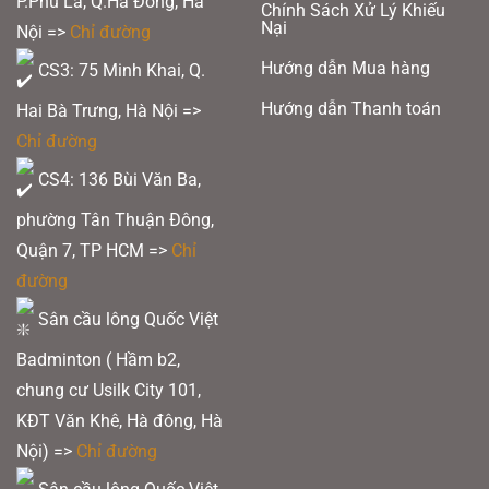
P.Phú La, Q.Hà Đông, Hà
Chính Sách Xử Lý Khiếu
Nại
Nội =>
Chỉ đường
Hướng dẫn Mua hàng
CS3: 75 Minh Khai, Q.
Hướng dẫn Thanh toán
Hai Bà Trưng, Hà Nội =>
Chỉ đường
CS4: 136 Bùi Văn Ba,
phường Tân Thuận Đông,
Quận 7, TP HCM
=>
Chỉ
đường
Sân cầu lông Quốc Việt
Badminton ( Hầm b2,
chung cư Usilk City 101,
KĐT Văn Khê, Hà đông, Hà
Nội) =>
Chỉ đường