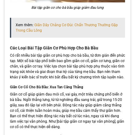
Bài tập giãn cơ cho bà bầu giúp giảm đau lưng
Xem thêm:
Giãn Dây Chằng Cơ Đùi: Chấn Thương Thường Gặp
Trong Cầu Lông
Các Loại Bài Tập Giãn Cơ Phù Hợp Cho Bà Bầu
Có rất nhiều bài tập giãn cơ phù hợp cho bà bầu, từ đơn giản đến phức
tạp. Một số bài tập phổ biến bao gồm giãn cơ cổ, giãn cơ lưng, giãn cơ
chân, và giãn cơ tay. Việc lựa chọn bài tập phù hợp phụ thuộc vào tình
trạng sức khỏe và giai đoạn thai kỳ của từng mẹ bầu. Bạn nên tham
khảo ý kiến bác sĩ trước khi bắt đầu bất kỳ chương trình tập luyện nào.
Giãn Cơ Cổ Cho Bà Bầu: Xua Tan Căng Thẳng
Giãn cơ cổ giúp giảm đau mỏi cổ, vai gáy, một triệu chứng phổ biến ở
bà bầu. Ngồi thẳng lưng, từ từ nghiêng đầu sang trái, giữ trong 15-20
giây, sau đó lặp lại với bên phải. Động tác này giúp giảm căng thẳng
cơ cổ, cải thiện tuần hoàn máu, giúp mẹ bầu cảm thấy thư giãn hơn.
Bạn có thể thực hiện động tác này bất cứ lúc nào, ngay cả khi đang
làm việc tại văn phòng. Như [bài tập giãn cơ ngay tại văn phòng], giãn
cơ cổ có thể thực hiện dễ dàng.