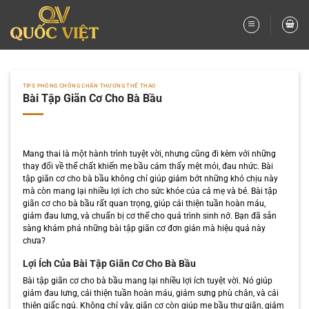
Bỏ
qua
nội
dung
TIPS PHÒNG CHỐNG CHẤN THƯƠNG THỂ THAO
Bài Tập Giãn Cơ Cho Bà Bầu
Mang thai là một hành trình tuyệt vời, nhưng cũng đi kèm với những
thay đổi về thể chất khiến mẹ bầu cảm thấy mệt mỏi, đau nhức. Bài
tập giãn cơ cho bà bầu không chỉ giúp giảm bớt những khó chịu này
mà còn mang lại nhiều lợi ích cho sức khỏe của cả mẹ và bé. Bài tập
giãn cơ cho bà bầu rất quan trọng, giúp cải thiện tuần hoàn máu,
giảm đau lưng, và chuẩn bị cơ thể cho quá trình sinh nở. Bạn đã sẵn
sàng khám phá những bài tập giãn cơ đơn giản mà hiệu quả này
chưa?
Lợi Ích Của Bài Tập Giãn Cơ Cho Bà Bầu
Bài tập giãn cơ cho bà bầu mang lại nhiều lợi ích tuyệt vời. Nó giúp
giảm đau lưng, cải thiện tuần hoàn máu, giảm sưng phù chân, và cải
thiện giấc ngủ. Không chỉ vậy, giãn cơ còn giúp mẹ bầu thư giãn, giảm