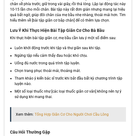
chân về phía trước, giữ trong vài giây, rồi thả lỏng. Lặp lại động tác này
10-15 lần cho mỗi chân. Bài tập này rất đơn giản nhưng mang lại hiệu
quả bất ngờ, giúp đôi chân của mẹ bầu nhẹ nhàng, thoải mái hơn. Tìm
hiểu thêm về [bài tập giãn cơ bắp chân] để có thêm lựa chọn.
Lưu Ý Khi Thực Hiện Bài Tập Giãn Cơ Cho Bà Bầu
Khi thực hiện bài tập giãn cơ, mẹ bầu cần lưu ý một số điểm sau:
Luôn khởi động trước khi tập và thư giãn sau khi tập.
Ngừng tập nếu cảm thấy đau hoặc khó chịu.
Uống đủ nước trong quá trình tập luyện.
Chọn trang phục thoải mái, thoáng mát.
Tham khảo ý kiến bác sĩ trước khi bắt đầu bất kỳ chương trình tập
luyện nào.
Một số loại thuốc như [các loại thuốc giãn cơ vân] không nên tự ý
sử dụng khi mang thai.
Xem thêm:
Tổng Hợp Giãn Cơ Cho Người Chơi Cầu Lông
Câu Hỏi Thường Gặp