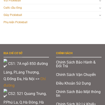
Vợt Pickleball
Cước cầu lông
Giày Pickleball
Phụ kiện Pickleball
ĐỊA CHỈ CƠ SỞ
CHÍNH SÁCH
Chính Sách Bảo Hành &
CS1: 7A ngõ 850 đường
Đổi Trả
Láng, P.Láng Thượng,
Chính Sách Vận Chuyển
Q.Đống Đa, Hà Nội =>
Chỉ
Điều Khoản Sử Dụng
đường
Chính Sách Bảo Mật thông
CS2: 521 Quang Trung,
tin
P.Phú La, Q.Hà Đông, Hà
Chính Sách Xử Lý Khiếu