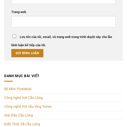
Trang web
Lưu tên của tôi, email, và trang web trong trình duyệt này cho lần
bình luận kế tiếp của tôi.
DANH MỤC BÀI VIẾT
Bộ Môn Pickleball
Công nghệ Vợt Cầu Lông
Công nghệ Vợt cầu lông Yonex
Giải Đấu Cầu Lông
Kiến Thức Về Cầu Lông