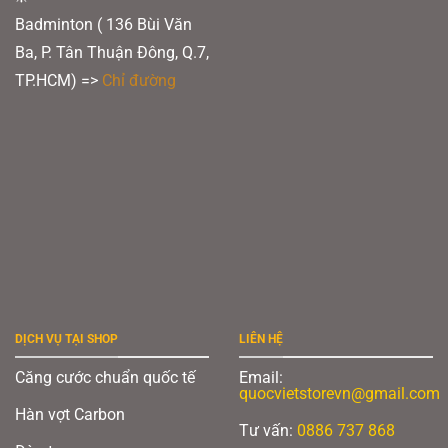
Badminton ( 136 Bùi Văn
Ba, P. Tân Thuận Đông, Q.7,
TP.HCM) =>
Chỉ đường
DỊCH VỤ TẠI SHOP
LIÊN HỆ
Căng cước chuẩn quốc tế
Email:
quocvietstorevn@gmail.com
Hàn vợt Carbon
Tư vấn:
0886 737 868