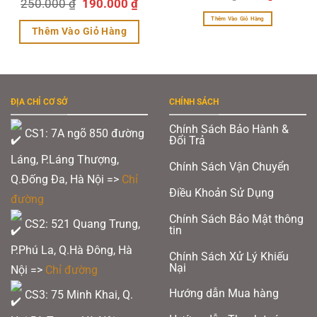
Giá
Giá
250.000
₫
190.000
₫
gốc
hiện
là:
tại
gốc
hiện
220.000 ₫.
là:
Thêm Vào Giỏ Hàng
190.000 ₫.
là:
tại
Thêm Vào Giỏ Hàng
250.000 ₫.
là:
Sản
190.000 ₫.
phẩm
này
có
nhiều
biến
ĐỊA CHỈ CƠ SỞ
CHÍNH SÁCH
thể.
Các
Chính Sách Bảo Hành &
tùy
CS1: 7A ngõ 850 đường
Đổi Trả
chọn
có
Láng, P.Láng Thượng,
thể
Chính Sách Vận Chuyển
được
Q.Đống Đa, Hà Nội =>
Chỉ
chọn
Điều Khoản Sử Dụng
trên
đường
trang
sản
Chính Sách Bảo Mật thông
CS2: 521 Quang Trung,
phẩm
tin
P.Phú La, Q.Hà Đông, Hà
Chính Sách Xử Lý Khiếu
Nại
Nội =>
Chỉ đường
Hướng dẫn Mua hàng
CS3: 75 Minh Khai, Q.