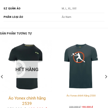
SZ QUẦN ÁO
M, L, XL, XXl
PHÂN LOẠI ÁO
Áo Nam
SẢN PHẨM TƯƠNG TỰ
HẾT HÀNG
Áo Yonex chính hãng 2530
Áo Yonex chính hãng
2539
Giá
Giá
220.000
₫
190.000
₫