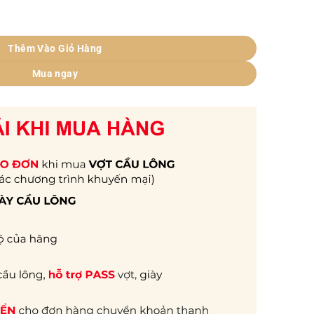
P061-3066-RW2-S DARK NAVY số lượng
Thêm Vào Giỏ Hàng
Mua ngay