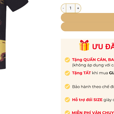
Áo cầu lông Yonex chính hãng RM-