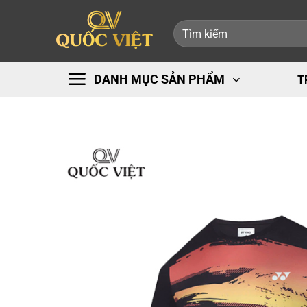
Bỏ
Tìm
qua
kiếm:
nội
dung
DANH MỤC SẢN PHẨM
T