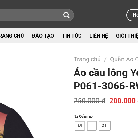
Ho
RANG CHỦ
ĐÀO TẠO
TIN TỨC
LIÊN HỆ
GIỚI THI
Trang chủ
/
Quần Áo 
Áo cầu lông 
P061-3066-R
Giá
250.000
₫
200.000
gốc
là:
Sz Quần áo
250.000 
M
L
XL