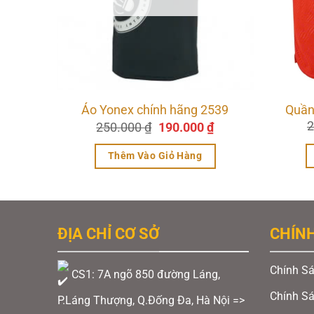
526
Áo Yonex chính hãng 2539
Quần
Giá
Giá
Giá
2
₫
250.000
₫
190.000
₫
hiện
gốc
hiện
tại
là:
tại
Thêm Vào Giỏ Hàng
.
là:
250.000 ₫.
là:
190.000 ₫.
190.000 ₫.
ĐỊA CHỈ CƠ SỞ
CHÍN
Chính Sá
CS1: 7A ngõ 850 đường Láng,
Chính S
P.Láng Thượng, Q.Đống Đa, Hà Nội =>