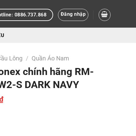
Đăng nhập
tline: 0886.737.868
ỆU
Cầu Lông
/
Quần Áo Nam
Yonex chính hãng RM-
W2-S DARK NAVY
Giá
₫
hiện
tại
₫.
là:
200.000 ₫.