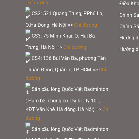
Chỉ đường
Điều Kh
CS2: 521 Quang Trung, P.Phú La,
Chính Sá
Q.Hà Đông, Hà Nội =>
Chỉ đường
Chính Sá
CS3: 75 Minh Khai, Q. Hai Bà
Hướng d
Trưng, Hà Nội =>
Chỉ đường
Hướng d
CS4: 136 Bùi Văn Ba, phường Tân
Thuận Đông, Quận 7, TP HCM
=>
Chỉ
đường
Sân cầu lông Quốc Việt Badminton
( Hầm b2, chung cư Usilk City 101,
KĐT Văn Khê, Hà đông, Hà Nội) =>
Chỉ
đường
Sân cầu lông Quốc Việt Badminton