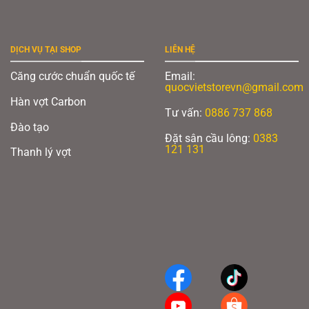
DỊCH VỤ TẠI SHOP
LIÊN HỆ
Căng cước chuẩn quốc tế
Email:
quocvietstorevn@gmail.com
Hàn vợt Carbon
Tư vấn:
0886 737 868
Đào tạo
Đặt sân cầu lông:
0383
121 131
Thanh lý vợt