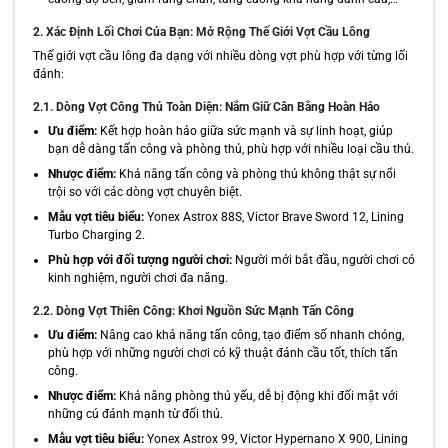
2. Xác Định Lối Chơi Của Bạn: Mở Rộng Thế Giới Vợt Cầu Lông
Thế giới vợt cầu lông đa dạng với nhiều dòng vợt phù hợp với từng lối
đánh:
2.1. Dòng Vợt Công Thủ Toàn Diện: Nắm Giữ Cân Bằng Hoàn Hảo
Ưu điểm:
Kết hợp hoàn hảo giữa sức mạnh và sự linh hoạt, giúp
bạn dễ dàng tấn công và phòng thủ, phù hợp với nhiều loại cầu thủ.
Nhược điểm:
Khả năng tấn công và phòng thủ không thật sự nổi
trội so với các dòng vợt chuyên biệt.
Mẫu vợt tiêu biểu:
Yonex Astrox 88S, Victor Brave Sword 12, Lining
Turbo Charging 2.
Phù hợp với đối tượng người chơi:
Người mới bắt đầu, người chơi có
kinh nghiệm, người chơi đa năng.
2.2. Dòng Vợt Thiên Công: Khơi Nguồn Sức Mạnh Tấn Công
Ưu điểm:
Nâng cao khả năng tấn công, tạo điểm số nhanh chóng,
phù hợp với những người chơi có kỹ thuật đánh cầu tốt, thích tấn
công.
Nhược điểm:
Khả năng phòng thủ yếu, dễ bị động khi đối mặt với
những cú đánh mạnh từ đối thủ.
Mẫu vợt tiêu biểu:
Yonex Astrox 99, Victor Hypernano X 900, Lining