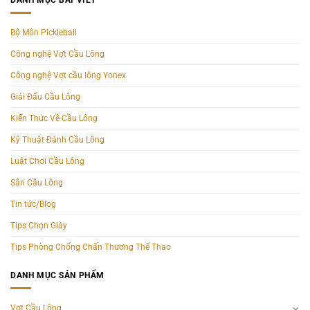
DANH MỤC BÀI VIẾT
Bộ Môn Pickleball
Công nghệ Vợt Cầu Lông
Công nghệ Vợt cầu lông Yonex
Giải Đấu Cầu Lông
Kiến Thức Về Cầu Lông
Kỹ Thuật Đánh Cầu Lông
Luật Chơi Cầu Lông
Sân Cầu Lông
Tin tức/Blog
Tips Chọn Giày
Tips Phòng Chống Chấn Thương Thể Thao
DANH MỤC SẢN PHẨM
Vợt Cầu Lông