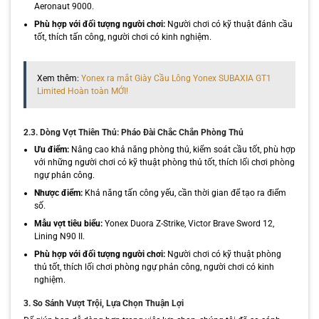
Aeronaut 9000.
Phù hợp với đối tượng người chơi:
Người chơi có kỹ thuật đánh cầu
tốt, thích tấn công, người chơi có kinh nghiệm.
Xem thêm:
Yonex ra mắt Giày Cầu Lông Yonex SUBAXIA GT1
Limited Hoàn toàn MỚI!
2.3. Dòng Vợt Thiên Thủ: Pháo Đài Chắc Chắn Phòng Thủ
Ưu điểm:
Nâng cao khả năng phòng thủ, kiểm soát cầu tốt, phù hợp
với những người chơi có kỹ thuật phòng thủ tốt, thích lối chơi phòng
ngự phản công.
Nhược điểm:
Khả năng tấn công yếu, cần thời gian để tạo ra điểm
số.
Mẫu vợt tiêu biểu:
Yonex Duora Z-Strike, Victor Brave Sword 12,
Lining N90 II.
Phù hợp với đối tượng người chơi:
Người chơi có kỹ thuật phòng
thủ tốt, thích lối chơi phòng ngự phản công, người chơi có kinh
nghiệm.
3. So Sánh Vượt Trội, Lựa Chọn Thuận Lợi