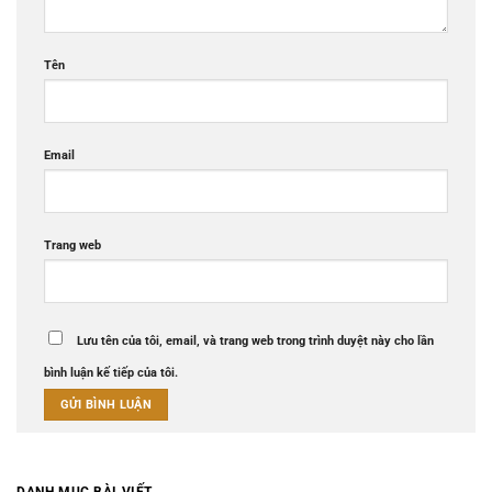
Tên
Email
Trang web
Lưu tên của tôi, email, và trang web trong trình duyệt này cho lần
bình luận kế tiếp của tôi.