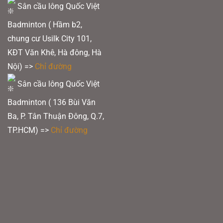
Sân cầu lông Quốc Việt
Badminton ( Hầm b2,
chung cư Usilk City 101,
KĐT Văn Khê, Hà đông, Hà
Nội) =>
Chỉ đường
Sân cầu lông Quốc Việt
Badminton ( 136 Bùi Văn
Ba, P. Tân Thuận Đông, Q.7,
TP.HCM) =>
Chỉ đường