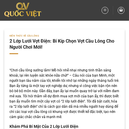
Bỏ
qua
nội
dung
KIẾN THỨC VỀ CẦU LÔNG
2 Lớp Lưới Vợt Điện: Bí Kíp Chọn Vợt Cầu Lông Cho
Người Chơi Mới!
“Chơi cầu lông sướng lắm! Mồ hôi nhễ nhại nhưng tinh thần sảng
khoái, lại rèn luyện sức khỏe nữa chứ!” – Câu nói của bạn Minh, một
người bạn lâu năm của tôi, khiến tôi nhớ lại những ngày tháng tuổi trẻ.
Bạn ấy từng là một tay vợt nghiệp dư, nhưng vì công việc bận rộn nên
bỏ bê bộ môn này. Gần đây, bạn ấy lại muốn quay trở lại với niềm đam
mê xưa. Tôi hỏi thăm về dự định mua vợt mới của bạn ấy, thì được biết
bạn ấy muốn tìm một cây vợt có “2 lớp lưới điện”. Tôi đã bật cười, hóa
ra “2 lớp lưới điện” chỉ là cách gọi dân dã mà nhiều người hay dùng để
chỉ các loại vợt cầu lông có khung vợt được thiết kế đặc biệt, tạo nên
cảm giác chắc chắn và mạnh mẽ.
Khám Phá Bí Mật Của 2 Lớp Lưới Điện