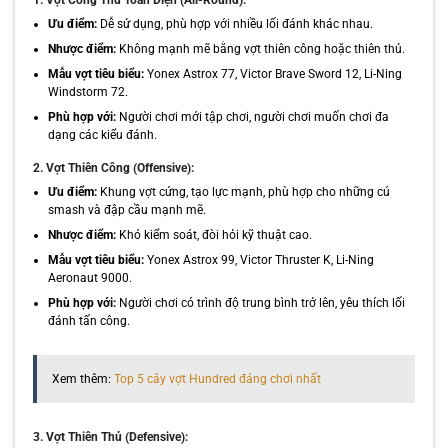
1. Vợt Công Thủ Toàn Diện (All-Round):
Ưu điểm:
Dễ sử dụng, phù hợp với nhiều lối đánh khác nhau.
Nhược điểm:
Không mạnh mẽ bằng vợt thiên công hoặc thiên thủ.
Mẫu vợt tiêu biểu:
Yonex Astrox 77, Victor Brave Sword 12, Li-Ning
Windstorm 72.
Phù hợp với:
Người chơi mới tập chơi, người chơi muốn chơi đa
dạng các kiểu đánh.
2. Vợt Thiên Công (Offensive):
Ưu điểm:
Khung vợt cứng, tạo lực mạnh, phù hợp cho những cú
smash và đập cầu mạnh mẽ.
Nhược điểm:
Khó kiểm soát, đòi hỏi kỹ thuật cao.
Mẫu vợt tiêu biểu:
Yonex Astrox 99, Victor Thruster K, Li-Ning
Aeronaut 9000.
Phù hợp với:
Người chơi có trình độ trung bình trở lên, yêu thích lối
đánh tấn công.
Xem thêm:
Top 5 cây vợt Hundred đáng chơi nhất
3. Vợt Thiên Thủ (Defensive):