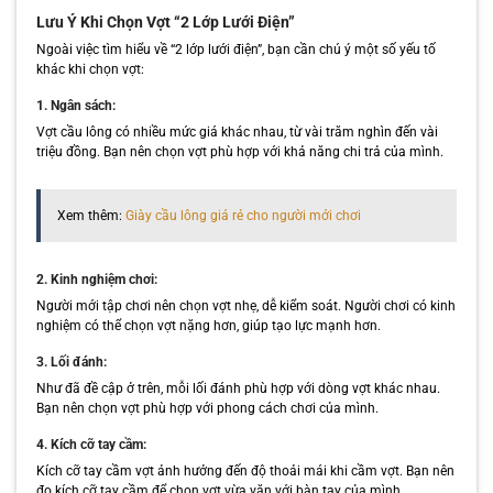
Lưu Ý Khi Chọn Vợt “2 Lớp Lưới Điện”
Ngoài việc tìm hiểu về “2 lớp lưới điện”, bạn cần chú ý một số yếu tố
khác khi chọn vợt:
1. Ngân sách:
Vợt cầu lông có nhiều mức giá khác nhau, từ vài trăm nghìn đến vài
triệu đồng. Bạn nên chọn vợt phù hợp với khả năng chi trả của mình.
Xem thêm:
Giày cầu lông giá rẻ cho người mới chơi
2. Kinh nghiệm chơi:
Người mới tập chơi nên chọn vợt nhẹ, dễ kiểm soát. Người chơi có kinh
nghiệm có thể chọn vợt nặng hơn, giúp tạo lực mạnh hơn.
3. Lối đánh:
Như đã đề cập ở trên, mỗi lối đánh phù hợp với dòng vợt khác nhau.
Bạn nên chọn vợt phù hợp với phong cách chơi của mình.
4. Kích cỡ tay cầm:
Kích cỡ tay cầm vợt ảnh hưởng đến độ thoải mái khi cầm vợt. Bạn nên
đo kích cỡ tay cầm để chọn vợt vừa vặn với bàn tay của mình.