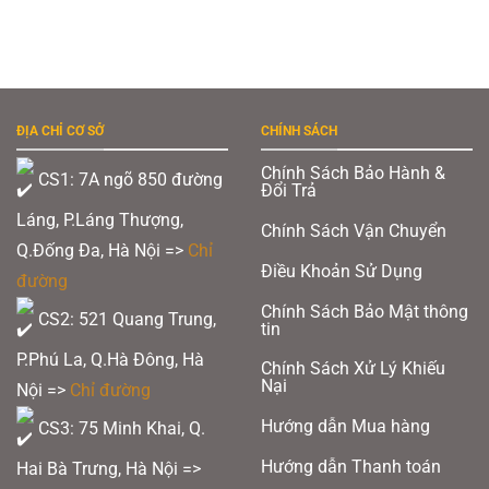
ĐỊA CHỈ CƠ SỞ
CHÍNH SÁCH
Chính Sách Bảo Hành &
CS1: 7A ngõ 850 đường
Đổi Trả
Láng, P.Láng Thượng,
Chính Sách Vận Chuyển
Q.Đống Đa, Hà Nội =>
Chỉ
Điều Khoản Sử Dụng
đường
Chính Sách Bảo Mật thông
CS2: 521 Quang Trung,
tin
P.Phú La, Q.Hà Đông, Hà
Chính Sách Xử Lý Khiếu
Nại
Nội =>
Chỉ đường
Hướng dẫn Mua hàng
CS3: 75 Minh Khai, Q.
Hướng dẫn Thanh toán
Hai Bà Trưng, Hà Nội =>