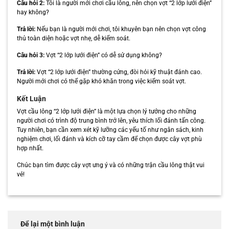
Câu hỏi 2:
Tôi là người mới chơi cầu lông, nên chọn vợt “2 lớp lưới điện”
hay không?
Trả lời:
Nếu bạn là người mới chơi, tôi khuyên bạn nên chọn vợt công
thủ toàn diện hoặc vợt nhẹ, dễ kiểm soát.
Câu hỏi 3:
Vợt “2 lớp lưới điện” có dễ sử dụng không?
Trả lời:
Vợt “2 lớp lưới điện” thường cứng, đòi hỏi kỹ thuật đánh cao.
Người mới chơi có thể gặp khó khăn trong việc kiểm soát vợt.
Kết Luận
Vợt cầu lông “2 lớp lưới điện” là một lựa chọn lý tưởng cho những
người chơi có trình độ trung bình trở lên, yêu thích lối đánh tấn công.
Tuy nhiên, bạn cần xem xét kỹ lưỡng các yếu tố như ngân sách, kinh
nghiệm chơi, lối đánh và kích cỡ tay cầm để chọn được cây vợt phù
hợp nhất.
Chúc bạn tìm được cây vợt ưng ý và có những trận cầu lông thật vui
vẻ!
Để lại một bình luận