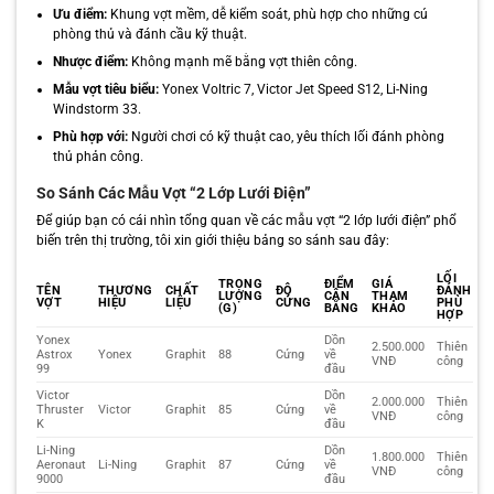
Ưu điểm:
Khung vợt mềm, dễ kiểm soát, phù hợp cho những cú
phòng thủ và đánh cầu kỹ thuật.
Nhược điểm:
Không mạnh mẽ bằng vợt thiên công.
Mẫu vợt tiêu biểu:
Yonex Voltric 7, Victor Jet Speed S12, Li-Ning
Windstorm 33.
Phù hợp với:
Người chơi có kỹ thuật cao, yêu thích lối đánh phòng
thủ phản công.
So Sánh Các Mẫu Vợt “2 Lớp Lưới Điện”
Để giúp bạn có cái nhìn tổng quan về các mẫu vợt “2 lớp lưới điện” phổ
biến trên thị trường, tôi xin giới thiệu bảng so sánh sau đây:
LỐI
TRỌNG
ĐIỂM
GIÁ
TÊN
THƯƠNG
CHẤT
ĐỘ
ĐÁNH
LƯỢNG
CÂN
THAM
VỢT
HIỆU
LIỆU
CỨNG
PHÙ
(G)
BẰNG
KHẢO
HỢP
Yonex
Dồn
2.500.000
Thiên
Astrox
Yonex
Graphit
88
Cứng
về
VNĐ
công
99
đầu
Victor
Dồn
2.000.000
Thiên
Thruster
Victor
Graphit
85
Cứng
về
VNĐ
công
K
đầu
Li-Ning
Dồn
1.800.000
Thiên
Aeronaut
Li-Ning
Graphit
87
Cứng
về
VNĐ
công
9000
đầu