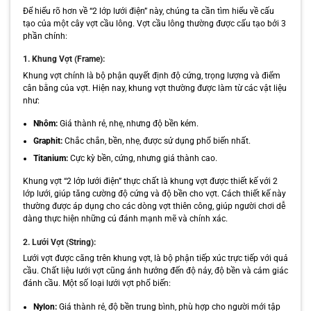
Để hiểu rõ hơn về “2 lớp lưới điện” này, chúng ta cần tìm hiểu về cấu
tạo của một cây vợt cầu lông. Vợt cầu lông thường được cấu tạo bởi 3
phần chính:
1. Khung Vợt (Frame):
Khung vợt chính là bộ phận quyết định độ cứng, trọng lượng và điểm
cân bằng của vợt. Hiện nay, khung vợt thường được làm từ các vật liệu
như:
Nhôm:
Giá thành rẻ, nhẹ, nhưng độ bền kém.
Graphit:
Chắc chắn, bền, nhẹ, được sử dụng phổ biến nhất.
Titanium:
Cực kỳ bền, cứng, nhưng giá thành cao.
Khung vợt “2 lớp lưới điện” thực chất là khung vợt được thiết kế với 2
lớp lưới, giúp tăng cường độ cứng và độ bền cho vợt. Cách thiết kế này
thường được áp dụng cho các dòng vợt thiên công, giúp người chơi dễ
dàng thực hiện những cú đánh mạnh mẽ và chính xác.
2. Lưới Vợt (String):
Lưới vợt được căng trên khung vợt, là bộ phận tiếp xúc trực tiếp với quả
cầu. Chất liệu lưới vợt cũng ảnh hưởng đến độ nảy, độ bền và cảm giác
đánh cầu. Một số loại lưới vợt phổ biến:
Nylon:
Giá thành rẻ, độ bền trung bình, phù hợp cho người mới tập