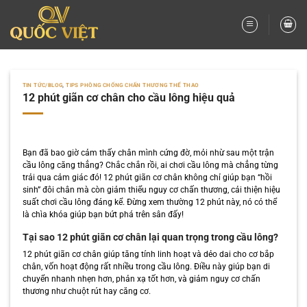
Bỏ
qua
nội
dung
TIN TỨC/BLOG
,
TIPS PHÒNG CHỐNG CHẤN THƯƠNG THỂ THAO
12 phút giãn cơ chân cho cầu lông hiệu quả
Bạn đã bao giờ cảm thấy chân mình cứng đờ, mỏi nhừ sau một trận
cầu lông căng thẳng? Chắc chắn rồi, ai chơi cầu lông mà chẳng từng
trải qua cảm giác đó! 12 phút giãn cơ chân không chỉ giúp bạn “hồi
sinh” đôi chân mà còn giảm thiểu nguy cơ chấn thương, cải thiện hiệu
suất chơi cầu lông đáng kể. Đừng xem thường 12 phút này, nó có thể
là chìa khóa giúp bạn bứt phá trên sân đấy!
Tại sao 12 phút giãn cơ chân lại quan trọng trong cầu lông?
12 phút giãn cơ chân giúp tăng tính linh hoạt và dẻo dai cho cơ bắp
chân, vốn hoạt động rất nhiều trong cầu lông. Điều này giúp bạn di
chuyển nhanh nhẹn hơn, phản xạ tốt hơn, và giảm nguy cơ chấn
thương như chuột rút hay căng cơ.