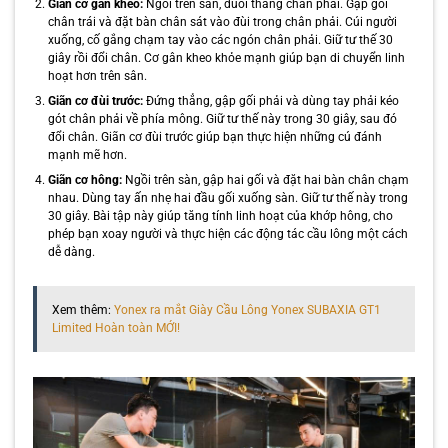
Giãn cơ gân kheo:
Ngồi trên sàn, duỗi thẳng chân phải. Gập gối
chân trái và đặt bàn chân sát vào đùi trong chân phải. Cúi người
xuống, cố gắng chạm tay vào các ngón chân phải. Giữ tư thế 30
giây rồi đổi chân. Cơ gân kheo khỏe mạnh giúp bạn di chuyển linh
hoạt hơn trên sân.
Giãn cơ đùi trước:
Đứng thẳng, gập gối phải và dùng tay phải kéo
gót chân phải về phía mông. Giữ tư thế này trong 30 giây, sau đó
đổi chân. Giãn cơ đùi trước giúp bạn thực hiện những cú đánh
mạnh mẽ hơn.
Giãn cơ hông:
Ngồi trên sàn, gập hai gối và đặt hai bàn chân chạm
nhau. Dùng tay ấn nhẹ hai đầu gối xuống sàn. Giữ tư thế này trong
30 giây. Bài tập này giúp tăng tính linh hoạt của khớp hông, cho
phép bạn xoay người và thực hiện các động tác cầu lông một cách
dễ dàng.
Xem thêm:
Yonex ra mắt Giày Cầu Lông Yonex SUBAXIA GT1
Limited Hoàn toàn MỚI!