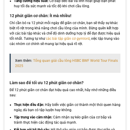
Tăng cường hiệu suất:
Cơ bắp dẻo dai và linh hoạt giúp bạn phát
huy tối đa sức mạnh và tốc độ khi chơi cầu lông.
12 phút giãn cơ chân: Ít mà nhiều!
Chỉ cần bỏ ra 12 phút mỗi ngày để giãn cơ chân, bạn sẽ thấy sự khác
biệt rõ rệt trong khả năng chơi cầu lông của mình. Đừng quên kết hợp
với các bài tập khác và chế độ dinh dưỡng hợp lý để đạt được hiệu quả
tốt nhất. Tương tự như
các bài tập giãn cơ gymlord
, việc tập trung vào
các nhóm cơ chính sẽ mang lại hiệu quả rõ rệt.
Xem thêm:
Tổng quan giải cầu lông HSBC BWF World Tour Finals
2025
Làm sao để tối ưu 12 phút giãn cơ chân?
Để 12 phút giãn cơ chân đạt hiệu quả cao nhất, hãy nhớ những điều
sau:
Thực hiện đều đặn:
Hãy biến việc giãn cơ thành một thói quen hàng
ngày, dù bạn có tập luyện hay không.
Tập trung vào cảm nhận:
Cảm nhận sự kéo giãn của cơ bắp và
tránh thực hiện các động tác quá mạnh.
Kết hợp với hít thở sâu:
Hít thở sâu giúp cơ bắp được thư giãn và