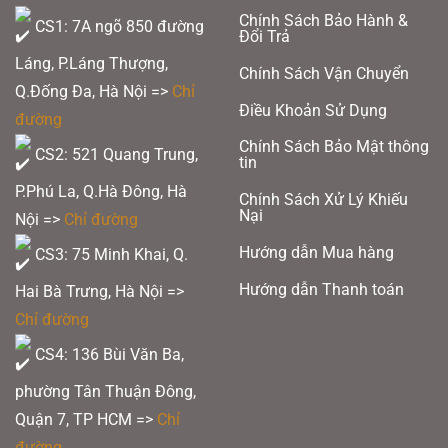
Chính Sách Bảo Hành &
CS1: 7A ngõ 850 đường
Đổi Trả
Láng, P.Láng Thượng,
Chính Sách Vận Chuyển
Q.Đống Đa, Hà Nội =>
Chỉ
Điều Khoản Sử Dụng
đường
Chính Sách Bảo Mật thông
CS2: 521 Quang Trung,
tin
P.Phú La, Q.Hà Đông, Hà
Chính Sách Xử Lý Khiếu
Nại
Nội =>
Chỉ đường
Hướng dẫn Mua hàng
CS3: 75 Minh Khai, Q.
Hướng dẫn Thanh toán
Hai Bà Trưng, Hà Nội =>
Chỉ đường
CS4: 136 Bùi Văn Ba,
phường Tân Thuận Đông,
Quận 7, TP HCM
=>
Chỉ
đường