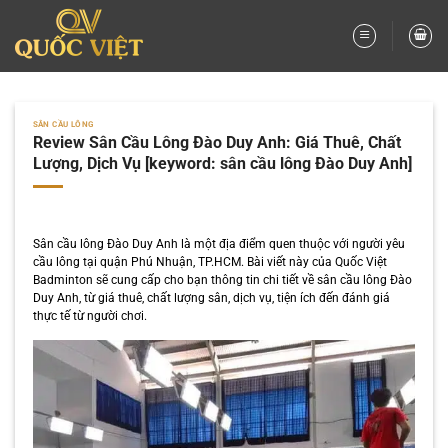
Bỏ
qua
nội
dung
SÂN CẦU LÔNG
Review Sân Cầu Lông Đào Duy Anh: Giá Thuê, Chất
Lượng, Dịch Vụ [keyword: sân cầu lông Đào Duy Anh]
Sân cầu lông Đào Duy Anh là một địa điểm quen thuộc với người yêu
cầu lông tại quận Phú Nhuận, TP.HCM. Bài viết này của Quốc Việt
Badminton sẽ cung cấp cho bạn thông tin chi tiết về sân cầu lông Đào
Duy Anh, từ giá thuê, chất lượng sân, dịch vụ, tiện ích đến đánh giá
thực tế từ người chơi.