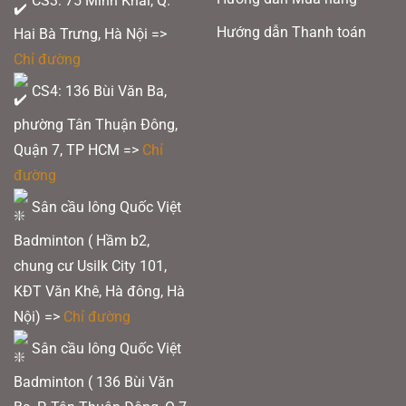
CS3: 75 Minh Khai, Q.
Hướng dẫn Thanh toán
Hai Bà Trưng, Hà Nội =>
Chỉ đường
CS4: 136 Bùi Văn Ba,
phường Tân Thuận Đông,
Quận 7, TP HCM
=>
Chỉ
đường
Sân cầu lông Quốc Việt
Badminton ( Hầm b2,
chung cư Usilk City 101,
KĐT Văn Khê, Hà đông, Hà
Nội) =>
Chỉ đường
Sân cầu lông Quốc Việt
Badminton ( 136 Bùi Văn