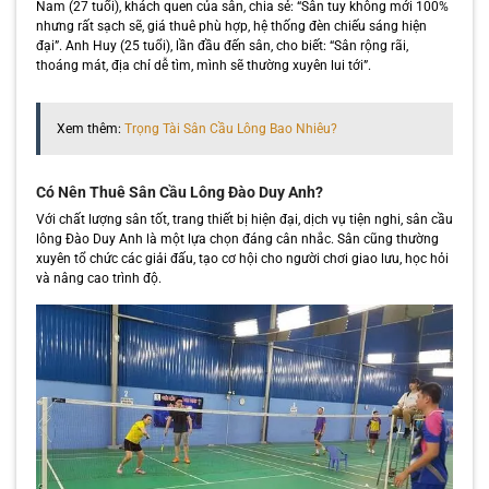
Nam (27 tuổi), khách quen của sân, chia sẻ: “Sân tuy không mới 100%
nhưng rất sạch sẽ, giá thuê phù hợp, hệ thống đèn chiếu sáng hiện
đại”. Anh Huy (25 tuổi), lần đầu đến sân, cho biết: “Sân rộng rãi,
thoáng mát, địa chỉ dễ tìm, mình sẽ thường xuyên lui tới”.
Xem thêm:
Trọng Tài Sân Cầu Lông Bao Nhiêu?
Có Nên Thuê Sân Cầu Lông Đào Duy Anh?
Với chất lượng sân tốt, trang thiết bị hiện đại, dịch vụ tiện nghi, sân cầu
lông Đào Duy Anh là một lựa chọn đáng cân nhắc. Sân cũng thường
xuyên tổ chức các giải đấu, tạo cơ hội cho người chơi giao lưu, học hỏi
và nâng cao trình độ.