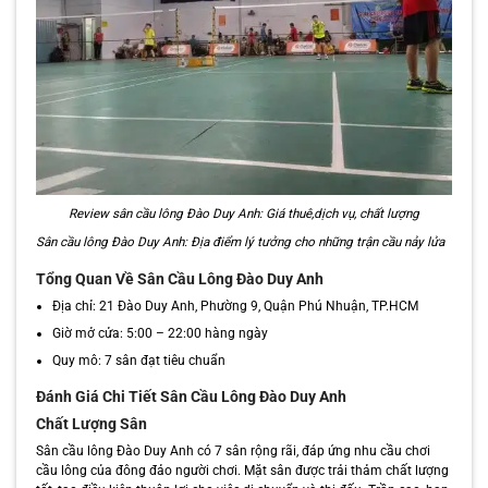
Review sân cầu lông Đào Duy Anh: Giá thuê,dịch vụ, chất lượng
Sân cầu lông Đào Duy Anh: Địa điểm lý tưởng cho những trận cầu nảy lửa
Tổng Quan Về Sân Cầu Lông Đào Duy Anh
Địa chỉ: 21 Đào Duy Anh, Phường 9, Quận Phú Nhuận, TP.HCM
Giờ mở cửa: 5:00 – 22:00 hàng ngày
Quy mô: 7 sân đạt tiêu chuẩn
Đánh Giá Chi Tiết Sân Cầu Lông Đào Duy Anh
Chất Lượng Sân
Sân cầu lông Đào Duy Anh có 7 sân rộng rãi, đáp ứng nhu cầu chơi
cầu lông của đông đảo người chơi. Mặt sân được trải thảm chất lượng