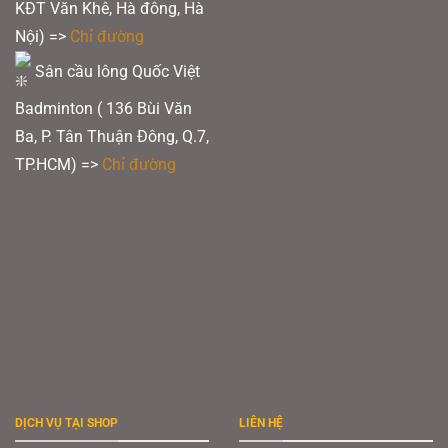
KĐT Văn Khê, Hà đông, Hà
Nội) =>
Chỉ đường
Sân cầu lông Quốc Việt
Badminton ( 136 Bùi Văn
Ba, P. Tân Thuận Đông, Q.7,
TP.HCM) =>
Chỉ đường
DỊCH VỤ TẠI SHOP
LIÊN HỆ