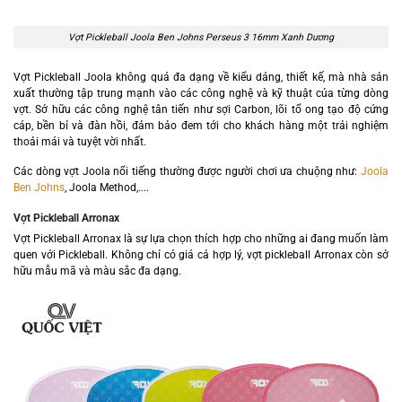
Vợt Pickleball Joola Ben Johns Perseus 3 16mm Xanh Dương
Vợt Pickleball Joola không quá đa dạng về kiểu dáng, thiết kế, mà nhà sản
xuất thường tập trung mạnh vào các công nghệ và kỹ thuật của từng dòng
vợt. Sở hữu các công nghệ tân tiến như sợi Carbon, lõi tổ ong tạo độ cứng
cáp, bền bỉ và đàn hồi, đảm bảo đem tới cho khách hàng một trải nghiệm
thoải mái và tuyệt vời nhất.
Các dòng vợt Joola nổi tiếng thường được người chơi ưa chuộng như:
Joola
Ben Johns
, Joola Method,....
Vợt Pickleball Arronax
Vợt Pickleball Arronax là sự lựa chọn thích hợp cho những ai đang muốn làm
quen với Pickleball. Không chỉ có giá cả hợp lý, vợt pickleball Arronax còn sở
hữu mẫu mã và màu sắc đa dạng.