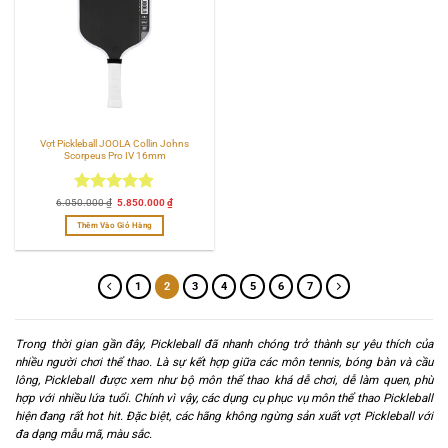
Vợt Pickleball JOOLA Collin Johns
Scorpeus Pro IV 16mm
Được xếp
Giá
Giá
6.050.000
₫
5.850.000
₫
gốc
hiện
hạng
4.86
là:
tại
Thêm Vào Giỏ Hàng
6.050.000 ₫.
là:
5 sao
5.850.000 ₫.
1
2
3
4
5
6
7
Trong thời gian gần đây, Pickleball đã nhanh chóng trở thành sự yêu thích của
nhiều người chơi thể thao. Là sự kết hợp giữa các môn tennis, bóng bàn và cầu
lông, Pickleball được xem như bộ môn thể thao khá dễ chơi, dễ làm quen, phù
hợp với nhiều lứa tuổi. Chính vì vậy, các dụng cụ phục vụ môn thể thao Pickleball
hiện đang rất hot hit. Đặc biệt, các hãng không ngừng sản xuất vợt Pickleball với
đa dạng mẫu mã, màu sắc.