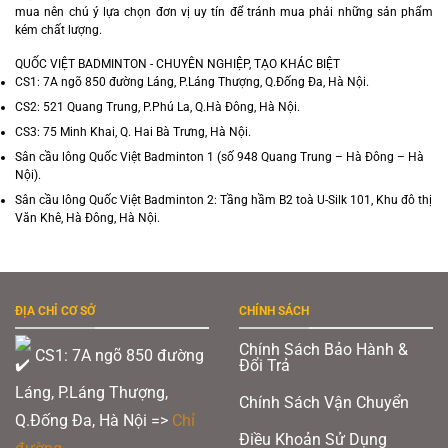
mua nên chú ý lựa chọn đơn vị uy tín để tránh mua phải những sản phẩm
kém chất lượng.
QUỐC VIỆT BADMINTON - CHUYÊN NGHIỆP, TẠO KHÁC BIỆT
CS1: 7A ngõ 850 đường Láng, P.Láng Thượng, Q.Đống Đa, Hà Nội.
CS2: 521 Quang Trung, P.Phú La, Q.Hà Đông, Hà Nội.
CS3: 75 Minh Khai, Q. Hai Bà Trưng, Hà Nội.
Sân cầu lông Quốc Việt Badminton 1 (số 948 Quang Trung – Hà Đông – Hà
Nội).
Sân cầu lông Quốc Việt Badminton 2: Tầng hầm B2 toà U-Silk 101, Khu đô thị
Văn Khê, Hà Đông, Hà Nội.
ĐỊA CHỈ CƠ SỞ
CHÍNH SÁCH
Chính Sách Bảo Hành &
CS1: 7A ngõ 850 đường
Đổi Trả
Láng, P.Láng Thượng,
Chính Sách Vận Chuyển
Q.Đống Đa, Hà Nội =>
Chỉ
Điều Khoản Sử Dụng