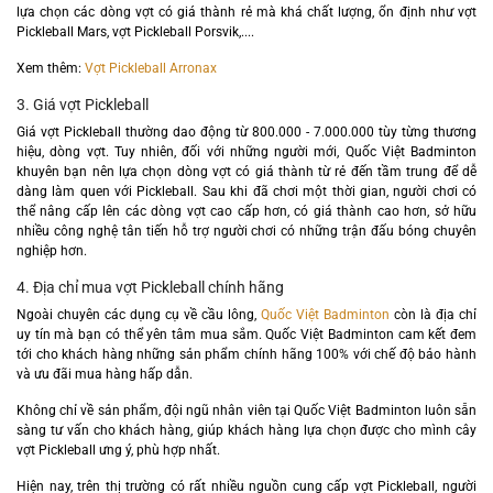
lựa chọn các dòng vợt có giá thành rẻ mà khá chất lượng, ổn định như vợt
Pickleball Mars, vợt Pickleball Porsvik,....
Xem thêm:
Vợt Pickleball Arronax
3. Giá vợt Pickleball
Giá vợt Pickleball thường dao động từ 800.000 - 7.000.000 tùy từng thương
hiệu, dòng vợt. Tuy nhiên, đối với những người mới, Quốc Việt Badminton
khuyên bạn nên lựa chọn dòng vợt có giá thành từ rẻ đến tầm trung để dễ
dàng làm quen với Pickleball. Sau khi đã chơi một thời gian, người chơi có
thể nâng cấp lên các dòng vợt cao cấp hơn, có giá thành cao hơn, sở hữu
nhiều công nghệ tân tiến hỗ trợ người chơi có những trận đấu bóng chuyên
nghiệp hơn.
4. Địa chỉ mua vợt Pickleball chính hãng
Ngoài chuyên các dụng cụ về cầu lông,
Quốc Việt Badminton
còn là địa chỉ
uy tín mà bạn có thể yên tâm mua sắm. Quốc Việt Badminton cam kết đem
tới cho khách hàng những sản phẩm chính hãng 100% với chế độ bảo hành
và ưu đãi mua hàng hấp dẫn.
Không chỉ về sản phẩm, đội ngũ nhân viên tại Quốc Việt Badminton luôn sẵn
sàng tư vấn cho khách hàng, giúp khách hàng lựa chọn được cho mình cây
vợt Pickleball ưng ý, phù hợp nhất.
Hiện nay, trên thị trường có rất nhiều nguồn cung cấp vợt Pickleball, người