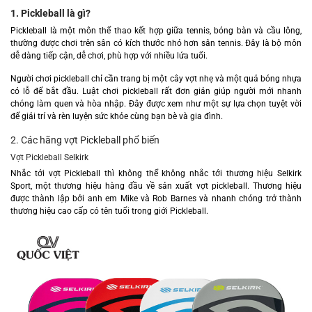
1. Pickleball là gì?
Pickleball là một môn thể thao kết hợp giữa tennis, bóng bàn và cầu lông,
thường được chơi trên sân có kích thước nhỏ hơn sân tennis. Đây là bộ môn
dễ dàng tiếp cận, dễ chơi, phù hợp với nhiều lứa tuổi.
Người chơi pickleball chỉ cần trang bị một cây vợt nhẹ và một quả bóng nhựa
có lỗ để bắt đầu. Luật chơi pickleball rất đơn giản giúp người mới nhanh
chóng làm quen và hòa nhập. Đây được xem như một sự lựa chọn tuyệt vời
để giải trí và rèn luyện sức khỏe cùng bạn bè và gia đình.
2. Các hãng vợt Pickleball phổ biến
Vợt Pickleball Selkirk
Nhắc tới vợt Pickleball thì không thể không nhắc tới thương hiệu Selkirk
Sport, một thương hiệu hàng đầu về sản xuất vợt pickleball. Thương hiệu
được thành lập bởi anh em Mike và Rob Barnes và nhanh chóng trở thành
thương hiệu cao cấp có tên tuổi trong giới Pickleball.