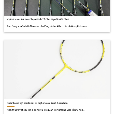
Vợt Mizuno Rẻ: Lựa Chọn Kinh Tế Cho Người Mới Chơi
Bạn đang muốn bắt đầu chơi cầu lông và tìm kiếm một chiếc vợt Mizuno...
Kích thước vợt cầu lông: Bí mật cho cú đánh hoàn hảo
Kích thước vợt cầu lông đóng vai trò quan trọng trong việc tối ưu hóa...