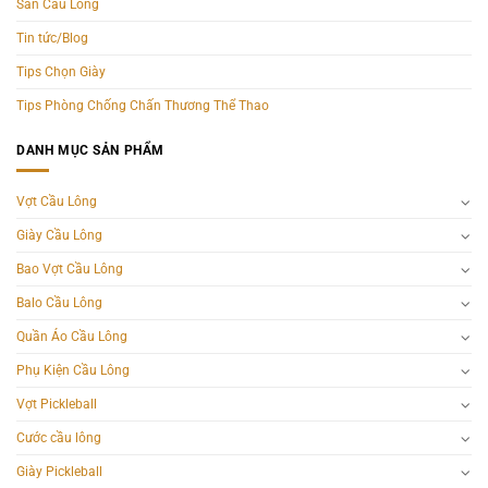
Sân Cầu Lông
Tin tức/Blog
Tips Chọn Giày
Tips Phòng Chống Chấn Thương Thể Thao
DANH MỤC SẢN PHẨM
Vợt Cầu Lông
Giày Cầu Lông
Bao Vợt Cầu Lông
Balo Cầu Lông
Quần Áo Cầu Lông
Phụ Kiện Cầu Lông
Vợt Pickleball
Cước cầu lông
Giày Pickleball