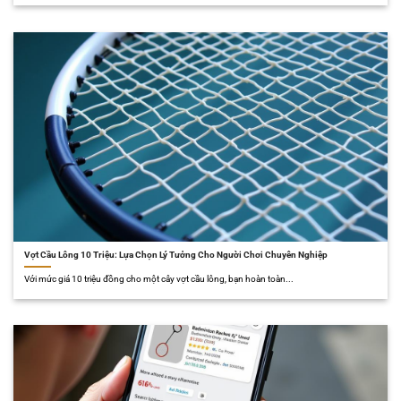
Vợt Cầu Lông 10 Triệu: Lựa Chọn Lý Tưởng Cho Người Chơi Chuyên Nghiệp
Với mức giá 10 triệu đồng cho một cây vợt cầu lông, bạn hoàn toàn...