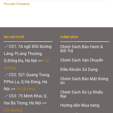
Phụ kiện Pickleball
ĐỊA CHỈ CƠ SỞ
CHÍNH SÁCH
CS1: 7A ngõ 850 đường
Chính Sách Bảo Hành &
Đổi Trả
Láng, P.Láng Thượng,
Chính Sách Vận Chuyển
Q.Đống Đa, Hà Nội =>
Chỉ
đường
Điều Khoản Sử Dụng
CS2: 521 Quang Trung,
Chính Sách Bảo Mật thông
P.Phú La, Q.Hà Đông, Hà
tin
Nội =>
Chỉ đường
Chính Sách Xử Lý Khiếu
CS3: 75 Minh Khai, Q.
Nại
Hai Bà Trưng, Hà Nội =>
Hướng dẫn Mua hàng
Chỉ đường