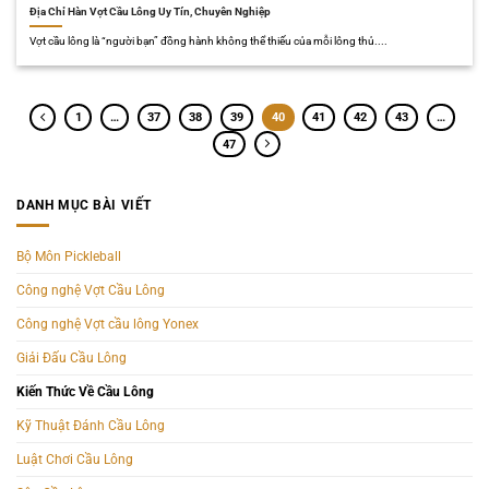
Địa Chỉ Hàn Vợt Cầu Lông Uy Tín, Chuyên Nghiệp
Vợt cầu lông là “người bạn” đồng hành không thể thiếu của mỗi lông thủ....
1
…
37
38
39
40
41
42
43
…
47
DANH MỤC BÀI VIẾT
Bộ Môn Pickleball
Công nghệ Vợt Cầu Lông
Công nghệ Vợt cầu lông Yonex
Giải Đấu Cầu Lông
Kiến Thức Về Cầu Lông
Kỹ Thuật Đánh Cầu Lông
Luật Chơi Cầu Lông