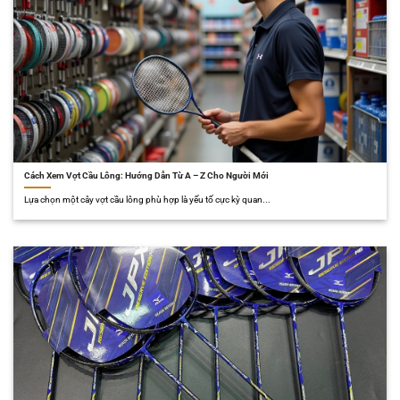
Cách Xem Vợt Cầu Lông: Hướng Dẫn Từ A – Z Cho Người Mới
Lựa chọn một cây vợt cầu lông phù hợp là yếu tố cực kỳ quan...