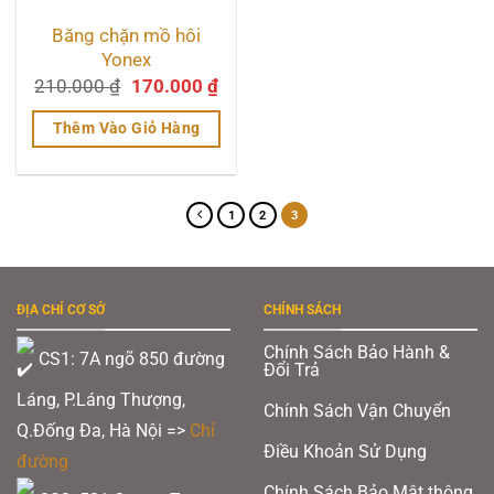
Băng chặn mồ hôi
Yonex
Giá
Giá
210.000
₫
170.000
₫
gốc
hiện
là:
tại
Thêm Vào Giỏ Hàng
210.000 ₫.
là:
170.000 ₫.
1
2
3
ĐỊA CHỈ CƠ SỞ
CHÍNH SÁCH
Chính Sách Bảo Hành &
CS1: 7A ngõ 850 đường
Đổi Trả
Láng, P.Láng Thượng,
Chính Sách Vận Chuyển
Q.Đống Đa, Hà Nội =>
Chỉ
Điều Khoản Sử Dụng
đường
Chính Sách Bảo Mật thông