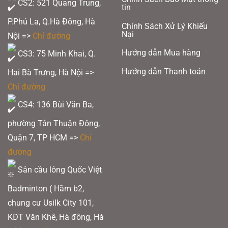
CS2: 521 Quang Trung,
tin
P.Phú La, Q.Hà Đông, Hà
Chính Sách Xử Lý Khiếu
Nại
Nội =>
Chỉ đường
Hướng dẫn Mua hàng
CS3: 75 Minh Khai, Q.
Hướng dẫn Thanh toán
Hai Bà Trưng, Hà Nội =>
Chỉ đường
CS4: 136 Bùi Văn Ba,
phường Tân Thuận Đông,
Quận 7, TP HCM
=>
Chỉ
đường
Sân cầu lông Quốc Việt
Badminton ( Hầm b2,
chung cư Usilk City 101,
KĐT Văn Khê, Hà đông, Hà