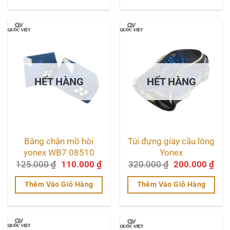
110.000 ₫.
110
Sản
Sản
phẩm
phẩm
này
này
có
có
nhiều
nhiều
biến
biến
HẾT HÀNG
HẾT HÀNG
thể.
thể.
Các
Các
tùy
tùy
chọn
chọn
Băng chặn mồ hôi
Túi đựng giày cầu lông
có
có
yonex WB7 08510
Yonex
thể
thể
Giá
Giá
Giá
Giá
125.000
₫
110.000
₫
320.000
₫
200.000
₫
được
được
gốc
hiện
gốc
hiệ
là:
tại
là:
tại
chọn
chọn
Thêm Vào Giỏ Hàng
Thêm Vào Giỏ Hàng
125.000 ₫.
là:
320.000 ₫.
là:
trên
trên
110.000 ₫.
200
Sản
trang
trang
phẩm
sản
sản
này