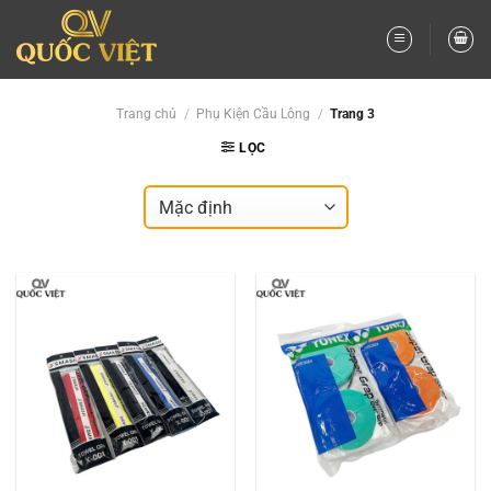
Bỏ
qua
nội
dung
Trang chủ
/
Phụ Kiện Cầu Lông
/
Trang 3
LỌC