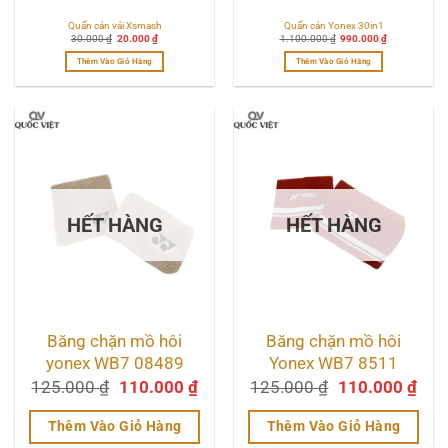
Quấn cán vải Xsmash
Quấn cán Yonex 30in1
Giá
Giá
Giá
Giá
30.000
₫
20.000
₫
1.100.000
₫
990.000
₫
gốc
hiện
gốc
hiện
là:
tại
là:
tại
Thêm Vào Giỏ Hàng
Thêm Vào Giỏ Hàng
30.000 ₫.
là:
1.100.000 ₫.
là:
20.000 ₫.
990.000 ₫.
Sản
phẩm
này
có
nhiều
biến
thể.
Các
tùy
chọn
HẾT HÀNG
HẾT HÀNG
có
thể
được
chọn
trên
trang
sản
phẩm
Băng chặn mồ hôi
Băng chặn mồ hôi
yonex WB7 08489
Yonex WB7 8511
Giá
Giá
Giá
Giá
125.000
₫
110.000
₫
125.000
₫
110.000
₫
gốc
hiện
gốc
hiệ
là:
tại
là:
tại
Thêm Vào Giỏ Hàng
Thêm Vào Giỏ Hàng
125.000 ₫.
là:
125.000 ₫.
là: