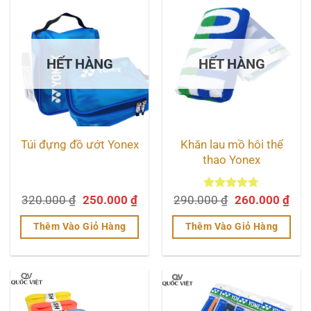
phẩm
phẩm
có
nhiều
biến
HẾT HÀNG
HẾT HÀNG
thể.
Các
tùy
chọn
Khăn lau mồ hôi thể
Túi đựng đồ ướt Yonex
có
thao Yonex
thể
được
Giá
Giá
Giá
Giá
320.000
₫
250.000
₫
290.000
Được xếp
₫
260.000
₫
chọn
gốc
hiện
hạng
4.67
gốc
hiệ
trên
5 sao
là:
tại
là:
tại
Thêm Vào Giỏ Hàng
Thêm Vào Giỏ Hàng
320.000 ₫.
là:
290.000 ₫.
là:
trang
250.000 ₫.
260
Sản
sản
phẩm
phẩm
này
có