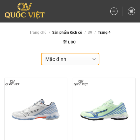
Bỏ
qua
nội
dung
Trang chủ
/
Sản phẩm Kích cỡ
/
39
/
Trang 4
LỌC