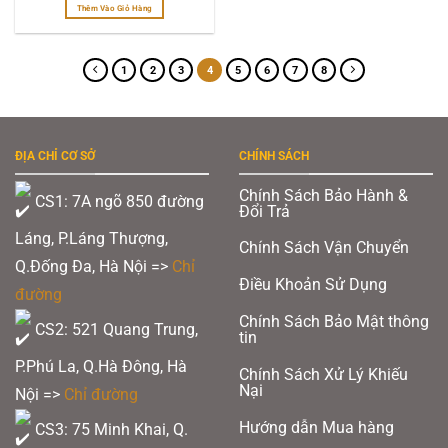
hạng
5.00
được
là:
tại
Thêm Vào Giỏ Hàng
850.000 ₫.
là:
5 sao
499.000 ₫.
Sản
chọn
phẩm
này
trên
1
2
3
4
5
6
7
8
có
trang
nhiều
biến
sản
thể.
Các
phẩm
tùy
ĐỊA CHỈ CƠ SỞ
CHÍNH SÁCH
chọn
có
thể
Chính Sách Bảo Hành &
CS1: 7A ngõ 850 đường
được
Đổi Trả
chọn
Láng, P.Láng Thượng,
trên
Chính Sách Vận Chuyển
trang
Q.Đống Đa, Hà Nội =>
Chỉ
sản
Điều Khoản Sử Dụng
phẩm
đường
Chính Sách Bảo Mật thông
CS2: 521 Quang Trung,
tin
P.Phú La, Q.Hà Đông, Hà
Chính Sách Xử Lý Khiếu
Nại
Nội =>
Chỉ đường
Hướng dẫn Mua hàng
CS3: 75 Minh Khai, Q.