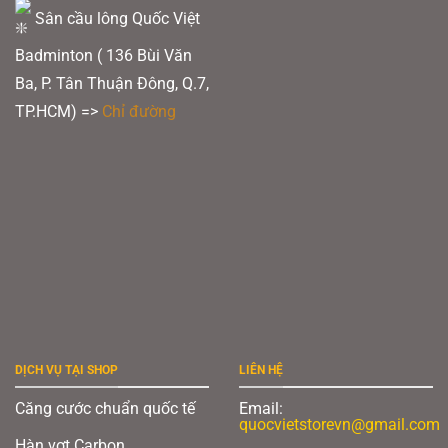
Sân cầu lông Quốc Việt
Badminton ( 136 Bùi Văn
Ba, P. Tân Thuận Đông, Q.7,
TP.HCM) =>
Chỉ đường
DỊCH VỤ TẠI SHOP
LIÊN HỆ
Căng cước chuẩn quốc tế
Email:
quocvietstorevn@gmail.com
Hàn vợt Carbon