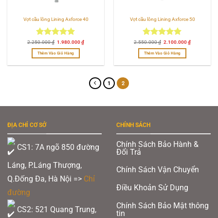
Vợt cầu lông Lining Axforce 40
Vợt cầu lông Lining Axforce 50
Được xếp
Giá
Giá
Được xếp
Giá
Giá
2.250.000
₫
1.980.000
₫
2.550.000
₫
2.100.000
₫
gốc
hiện
gốc
hiện
hạng
5.00
hạng
5.00
là:
tại
là:
tại
Thêm Vào Giỏ Hàng
Thêm Vào Giỏ Hàng
2.250.000 ₫.
là:
2.550.000 ₫.
là:
5 sao
5 sao
1.980.000 ₫.
2.100.000 ₫
1
2
ĐỊA CHỈ CƠ SỞ
CHÍNH SÁCH
Chính Sách Bảo Hành &
CS1: 7A ngõ 850 đường
Đổi Trả
Láng, P.Láng Thượng,
Chính Sách Vận Chuyển
Q.Đống Đa, Hà Nội =>
Chỉ
Điều Khoản Sử Dụng
đường
Chính Sách Bảo Mật thông
CS2: 521 Quang Trung,
tin