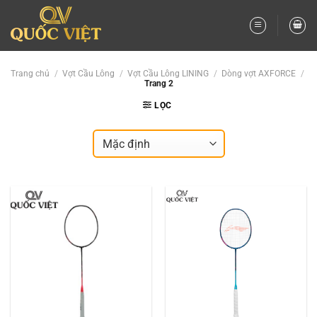
Bỏ
qua
nội
dung
Trang chủ
/
Vợt Cầu Lông
/
Vợt Cầu Lông LINING
/
Dòng vợt AXFORCE
/
Trang 2
LỌC