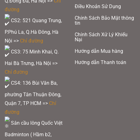
Q.Đống Đa, Hà Nội =>
Chỉ
Điều Khoản Sử Dụng
đường
Chính Sách Bảo Mật thông
CS2: 521 Quang Trung,
tin
P.Phú La, Q.Hà Đông, Hà
Chính Sách Xử Lý Khiếu
Nại
Nội =>
Chỉ đường
Hướng dẫn Mua hàng
CS3: 75 Minh Khai, Q.
Hướng dẫn Thanh toán
Hai Bà Trưng, Hà Nội =>
Chỉ đường
CS4: 136 Bùi Văn Ba,
phường Tân Thuận Đông,
Quận 7, TP HCM
=>
Chỉ
đường
Sân cầu lông Quốc Việt
Badminton ( Hầm b2,