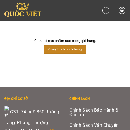
Bỏ
qua
nội
dung
Chưa có sản phẩm nào trong giỏ hàng.
Quay trở lại cửa hàng
ĐỊA CHỈ CƠ SỞ
CHÍNH SÁCH
Chính Sách Bảo Hành &
CS1: 7A ngõ 850 đường
Đổi Trả
Láng, P.Láng Thượng,
Chính Sách Vận Chuyển